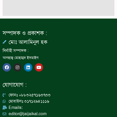
সম্পাদক ও প্রকাশক :
মোঃ আলামিনুল হক
নির্বাহী সম্পাদক :
আলহাজ্ব মোহাম্মদ ইসমাইল
F
I
L
Y
a
n
i
o
c
s
n
u
e
t
k
t
b
a
e
u
যোগাযোগ :
o
g
d
b
o
r
i
e
k
a
n
ফোনঃ +৮৮০২৫৭১৬০৭০০
m
মোবাইলঃ ০১৭১২৯৪১১১৬
Emails:
editor@jaijaikal.com