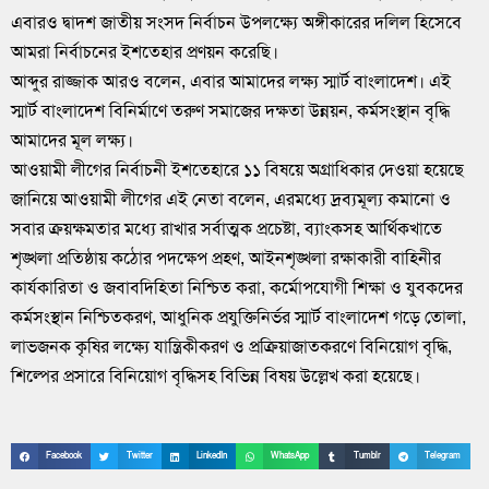
এবারও দ্বাদশ জাতীয় সংসদ নির্বাচন উপলক্ষ্যে অঙ্গীকারের দলিল হিসেবে
আমরা নির্বাচনের ইশতেহার প্রণয়ন করেছি।
আব্দুর রাজ্জাক আরও বলেন, এবার আমাদের লক্ষ্য স্মার্ট বাংলাদেশ। এই
স্মার্ট বাংলাদেশ বিনির্মাণে তরুণ সমাজের দক্ষতা উন্নয়ন, কর্মসংস্থান বৃদ্ধি
আমাদের মূল লক্ষ্য।
আওয়ামী লীগের নির্বাচনী ইশতেহারে ১১ বিষয়ে অগ্রাধিকার দেওয়া হয়েছে
জানিয়ে আওয়ামী লীগের এই নেতা বলেন, এরমধ্যে দ্রব্যমূল্য কমানো ও
সবার ক্রয়ক্ষমতার মধ্যে রাখার সর্বাত্মক প্রচেষ্টা, ব্যাংকসহ আর্থিকখাতে
শৃঙ্খলা প্রতিষ্ঠায় কঠোর পদক্ষেপ প্রহণ, আইনশৃঙ্খলা রক্ষাকারী বাহিনীর
কার্যকারিতা ও জবাবদিহিতা নিশ্চিত করা, কর্মোপযোগী শিক্ষা ও যুবকদের
কর্মসংস্থান নিশ্চিতকরণ, আধুনিক প্রযুক্তিনির্ভর স্মার্ট বাংলাদেশ গড়ে তোলা,
লাভজনক কৃষির লক্ষ্যে যান্ত্রিকীকরণ ও প্রক্রিয়াজাতকরণে বিনিয়োগ বৃদ্ধি,
শিল্পের প্রসারে বিনিয়োগ বৃদ্ধিসহ বিভিন্ন বিষয় উল্লেখ করা হয়েছে।
Facebook
Twitter
LinkedIn
WhatsApp
Tumblr
Telegram