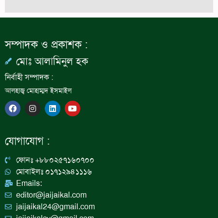
সম্পাদক ও প্রকাশক :
মোঃ আলামিনুল হক
নির্বাহী সম্পাদক :
আলহাজ্ব মোহাম্মদ ইসমাইল
F
I
L
Y
a
n
i
o
c
s
n
u
e
t
k
t
b
a
e
u
যোগাযোগ :
o
g
d
b
o
r
i
e
k
a
n
ফোনঃ +৮৮০২৫৭১৬০৭০০
m
মোবাইলঃ ০১৭১২৯৪১১১৬
Emails:
editor@jaijaikal.com
jaijaikal24@gmail.com