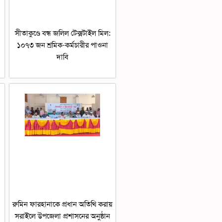
সীতাকুণ্ডে বন্ধ জলিল টেক্সটাইল মিল:
১০৭৩ জন শ্রমিক-কর্মচারীর পাওনা
দাবি
রুমিন ফারহানাকে প্রধান অতিথি করায়
সরাইলে উপজেলা প্রশাসনের অনুষ্ঠান