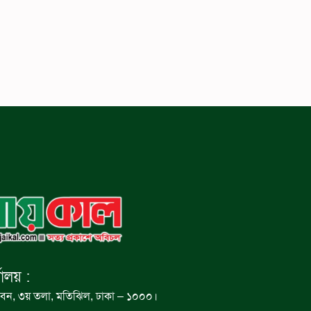
যালয় :
বন, ৩য় তলা, মতিঝিল, ঢাকা – ১০০০।