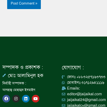
সম্পাদক ও প্রকাশক :
যোগাযোগ :
মোঃ আলামিনুল হক
ফোনঃ +৮৮০২৫৭১৬০৭০০
মোবাইলঃ ০১৭১২৯৪১১১৬
নির্বাহী সম্পাদক :
Emails:
আলহাজ্ব মোহাম্মদ ইসমাইল
editor@jaijaikal.com
F
I
L
Y
jaijaikal24@gmail.com
a
n
i
o
c
s
n
u
jaijaikalcv@gmail.com