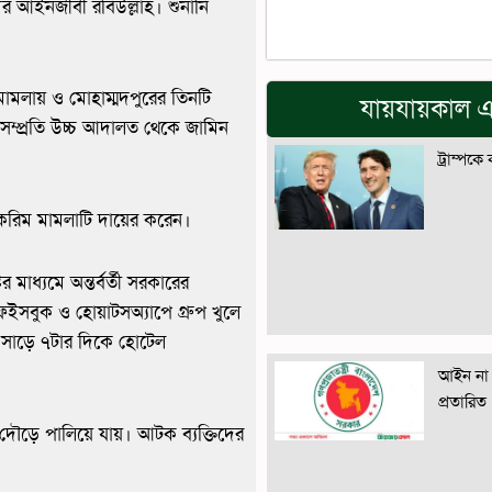
ের আইনজীবী রবিউল্লাহ। শুনানি
ামলায় ও মোহাম্মদপুরের তিনটি
যায়যায়কাল এ
 সম্প্রতি উচ্চ আদালত থেকে জামিন
ট্রাম্পকে
করিম মামলাটি দায়ের করেন।
 মাধ্যমে অন্তর্বর্তী সরকারের
 ফেইসবুক ও হোয়াটসঅ্যাপে গ্রুপ খুলে
যা সাড়ে ৭টার দিকে হোটেল
।
আইন না 
প্রতারিত
ৌড়ে পালিয়ে যায়। আটক ব্যক্তিদের