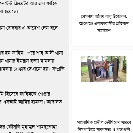
 কনটেন্ট ক্রিয়েটর আর এস ফাহিম
ানো হয়েছে।
মেঘনায় অবৈধ বালু উত্তোলন,
আশুগঞ্জে এলাকাবাসীর প্রতিবাদ
ল রানা রোববার এ আদেশ দেন বলে
সমাবেশ
িকার হন ফাহিম। পরে শাহ আলী থানা
ন থানার ইমরান হত্যা মামলায়
ামলায় গ্রেপ্তার দেখানো হয়। সম্প্রতি
ি হিসেবে ফাহিমকে গ্রেপ্তার
াইমের এসআই আমির হামজা। আদালত
সাংবাদিক প্রদীপ ভৌমিকের স্মরণে
 কৌঁসুলি মুহাম্মদ শামছুদ্দোহা
নিমগাছিতে স্মরণসভা ও শ্রদ্ধাঞ্জলি