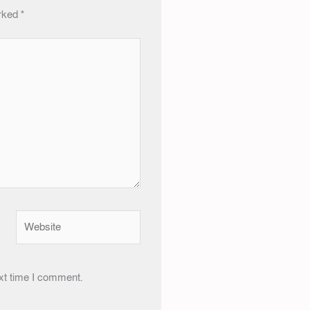
arked
*
Website
xt time I comment.