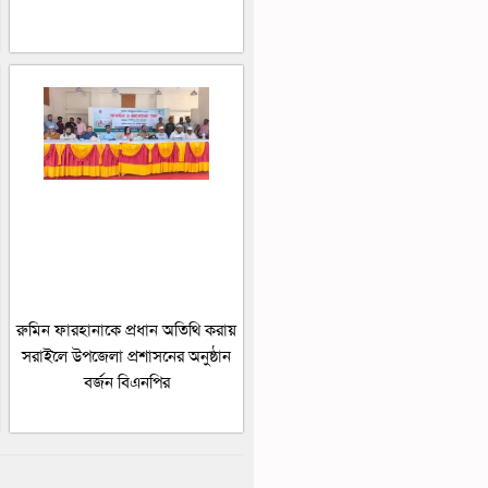
রুমিন ফারহানাকে প্রধান অতিথি করায়
সরাইলে উপজেলা প্রশাসনের অনুষ্ঠান
বর্জন বিএনপির