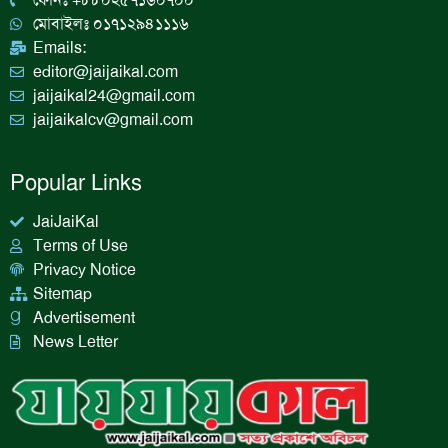
m
মোবাইলঃ ০১৭১২৯৪১১১৬
Emails:
editor@jaijaikal.com
jaijaikal24@gmail.com
jaijaikalcv@gmail.com
Popular Links
JaiJaiKal
Terms of Use
Privacy Notice
Sitemap
Advertisement
News Letter