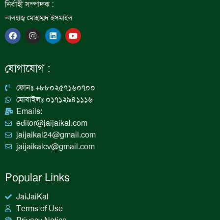
নির্বাহী সম্পাদক :
আলহাজ্ব মোহাম্মদ ইসমাইল
F
I
L
Y
a
n
i
o
c
s
n
u
e
t
k
t
b
a
e
u
যোগাযোগ :
o
g
d
b
o
r
i
e
k
a
n
ফোনঃ +৮৮০২৫৭১৬০৭০০
m
মোবাইলঃ ০১৭১২৯৪১১১৬
Emails:
editor@jaijaikal.com
jaijaikal24@gmail.com
jaijaikalcv@gmail.com
Popular Links
JaiJaiKal
Terms of Use