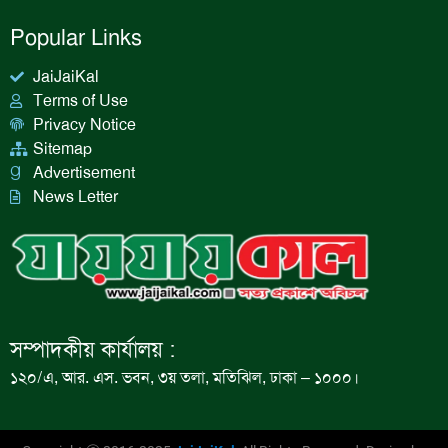
Popular Links
JaiJaiKal
Terms of Use
Privacy Notice
Sitemap
Advertisement
News Letter
সম্পাদকীয় কার্যালয় :
১২০/এ, আর. এস. ভবন, ৩য় তলা, মতিঝিল, ঢাকা – ১০০০।