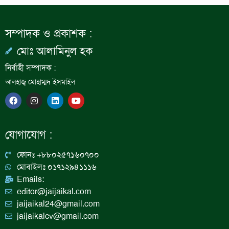
সম্পাদক ও প্রকাশক :
মোঃ আলামিনুল হক
নির্বাহী সম্পাদক :
আলহাজ্ব মোহাম্মদ ইসমাইল
F
I
L
Y
a
n
i
o
c
s
n
u
e
t
k
t
b
a
e
u
যোগাযোগ :
o
g
d
b
o
r
i
e
k
a
n
ফোনঃ +৮৮০২৫৭১৬০৭০০
m
মোবাইলঃ ০১৭১২৯৪১১১৬
Emails:
editor@jaijaikal.com
jaijaikal24@gmail.com
jaijaikalcv@gmail.com