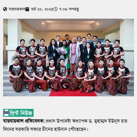
যায়যায়কাল
মার্চ ২৬, ২০২৫
৭:০৯ অপরাহ্ণ
যায়যায়কাল প্রতিবেদক:
প্রধান উপদেষ্টা অধ্যাপক ড. মুহাম্মদ ইউনূস চার
দিনের সরকারি সফরে চীনের হাইনান পৌঁছেছেন।