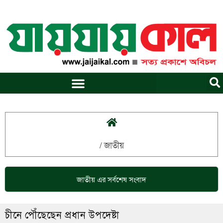
Skip
to
content
/
জাতীয়
জাতীয়
এর সর্বশেষ সংবাদ
চীনে পৌঁছেছেন প্রধান উপদেষ্টা