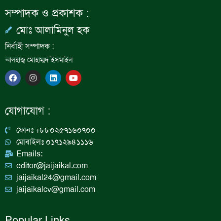
সম্পাদক ও প্রকাশক :
মোঃ আলামিনুল হক
নির্বাহী সম্পাদক :
আলহাজ্ব মোহাম্মদ ইসমাইল
F
I
L
Y
a
n
i
o
c
s
n
u
e
t
k
t
b
a
e
u
যোগাযোগ :
o
g
d
b
o
r
i
e
k
a
n
ফোনঃ +৮৮০২৫৭১৬০৭০০
m
মোবাইলঃ ০১৭১২৯৪১১১৬
Emails:
editor@jaijaikal.com
jaijaikal24@gmail.com
jaijaikalcv@gmail.com
Popular Links