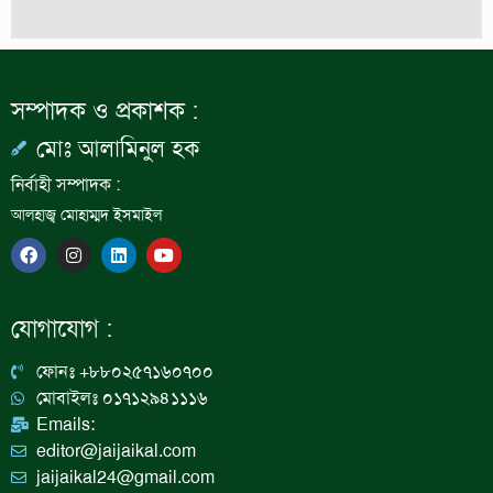
সম্পাদক ও প্রকাশক :
মোঃ আলামিনুল হক
নির্বাহী সম্পাদক :
আলহাজ্ব মোহাম্মদ ইসমাইল
F
I
L
Y
a
n
i
o
c
s
n
u
e
t
k
t
b
a
e
u
যোগাযোগ :
o
g
d
b
o
r
i
e
k
a
n
ফোনঃ +৮৮০২৫৭১৬০৭০০
m
মোবাইলঃ ০১৭১২৯৪১১১৬
Emails:
editor@jaijaikal.com
jaijaikal24@gmail.com