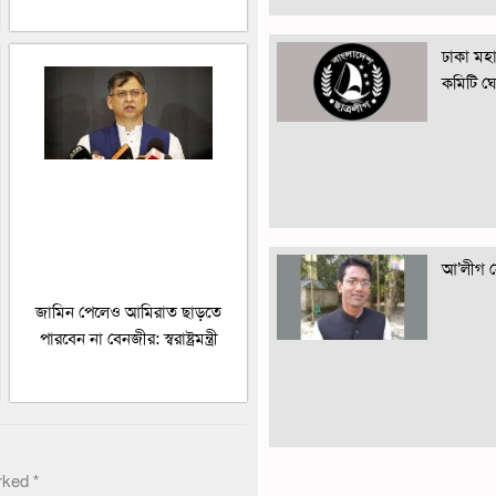
ঢাকা মহান
কমিটি ঘ
আ’লীগ নে
জামিন পেলেও আমিরাত ছাড়তে
পারবেন না বেনজীর: স্বরাষ্ট্রমন্ত্রী
arked
*