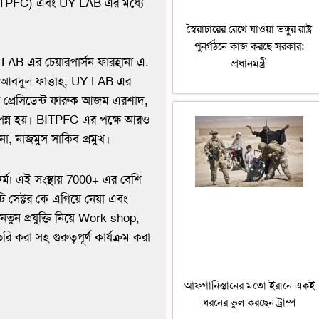
ITPFC) এবং UY LAB এর মধ্যে
স্বৈরাচারের রেখে যাওয়া ভঙ্গুর রাষ্ট্র
পুনর্গঠনে কাজ করছে সরকার:
LAB এর চেয়ারপার্সন ফারহানা এ.
প্রধানমন্ত্রী
 আবদুল ফাত্তাহ, UY LAB এর
 প্রেসিডেন্ট ফারুক আজম এরশাদ,
পন্ন হয়। BITPFC এর পক্ষে আরও
না, নাজমুস সাকিব প্রমুখ।
র্ম৷ এই সংস্থায় 7000+ এর বেশি
ি সেক্টর কে এগিয়ে নেয়া এবং
 নতুন প্রযুক্তি নিয়ে Work shop,
রা সহ গুরুত্বপূর্ণ কার্যক্রম করা
আফগানিস্তানের মতো ইরানে একই
ধরনের ভুল করছেন ট্রাম্প