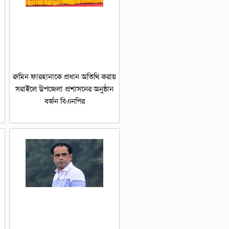
রুমিন ফারহানাকে প্রধান অতিথি করায়
সরাইলে উপজেলা প্রশাসনের অনুষ্ঠান
বর্জন বিএনপির