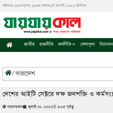
Skip
শনিবার, ২৪শে শ্রাবণ, ১৪৩৩ বঙ্গাব্দ,৮ই আগস্ট, ২০২৬ খ্রিস্টাব্দ
to
content
জাতীয়
রাজনীতি
অর্থনীতি
খেলাধুলা
বিনোদন
/
সারাদেশ
দেশের আইটি সেক্টরে দক্ষ জনশক্তি ও কর্মসংস্
যায়যায়কাল
জুলাই ২৮, ২০২২
৬:০৫ পূর্বাহ্ণ