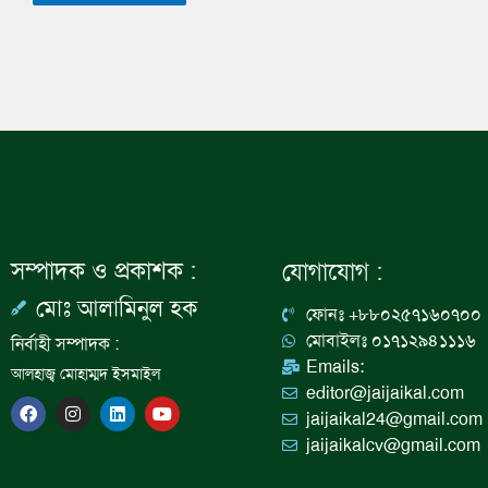
সম্পাদক ও প্রকাশক :
যোগাযোগ :
মোঃ আলামিনুল হক
ফোনঃ +৮৮০২৫৭১৬০৭০০
মোবাইলঃ ০১৭১২৯৪১১১৬
নির্বাহী সম্পাদক :
Emails:
আলহাজ্ব মোহাম্মদ ইসমাইল
editor@jaijaikal.com
F
I
L
Y
jaijaikal24@gmail.com
a
n
i
o
c
s
n
u
jaijaikalcv@gmail.com
e
t
k
t
b
a
e
u