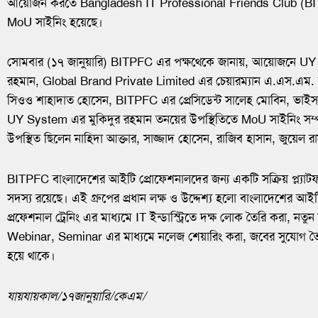
আয়োজন করতে Bangladesh IT Professional Friends Club (B
MoU সাইনিং হয়েছে।
সোমবার (১৭ জানুয়ারি) BITPFC এর পক্ষথেকে জানায়, আয়োজনে UY 
রহমান, Global Brand Private Limited এর চেয়ারম্যান এ.এস.এম.
সিওও শাহাদাত হোসেন, BITPFC এর প্রেসিডেন্ট সালেহ মোবিন, ভাইস
UY System এর মুকিদুর রহমান তনয়ের উপস্থিতিতে MoU সাইনিং সম্
উপস্থিত ছিলেন নাহিদা আক্তার, সাজ্জাদ হোসেন, রাজিব হাসান, জুয়েল রা
BITPFC বাংলাদেশের আইটি প্রোফেশনালদের জন্য একটি সক্রিয় প্ল্যাটফ
সদস্য রয়েছে। এই গ্রুপের প্রধান লক্ষ ও উদ্দেশ্য হলো বাংলাদেশের আইট
প্রফেশনাল ট্রেনিং এর মাধ্যমে IT ইন্ডাস্ট্রিতে দক্ষ লোক তৈরি করা, নতুন
Webinar, Seminar এর মাধ্যমে নলেজ শেয়ারিং করা, জবের সুযোগ তৈরি ক
হয়ে থাকে।
যায়যায়কাল
/
১৭জানুয়ারি
/
কেএম
/