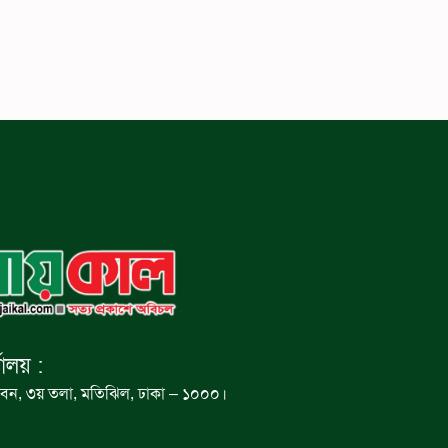
যালয় :
বন, ৩য় তলা, মতিঝিল, ঢাকা – ১০০০।