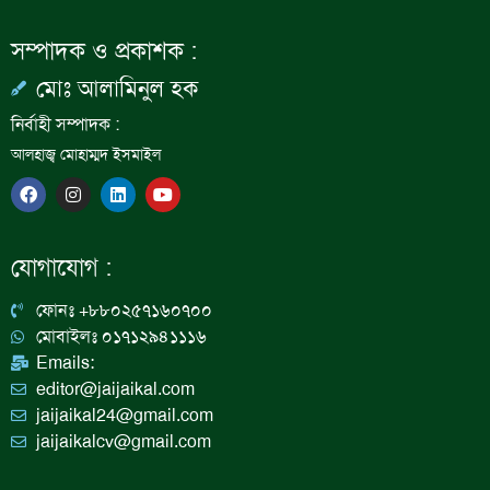
সম্পাদক ও প্রকাশক :
মোঃ আলামিনুল হক
নির্বাহী সম্পাদক :
আলহাজ্ব মোহাম্মদ ইসমাইল
F
I
L
Y
a
n
i
o
c
s
n
u
e
t
k
t
b
a
e
u
যোগাযোগ :
o
g
d
b
o
r
i
e
k
a
n
ফোনঃ +৮৮০২৫৭১৬০৭০০
m
মোবাইলঃ ০১৭১২৯৪১১১৬
Emails:
editor@jaijaikal.com
jaijaikal24@gmail.com
jaijaikalcv@gmail.com