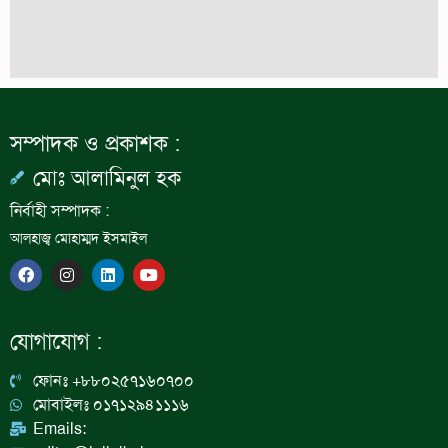
সম্পাদক ও প্রকাশক :
মোঃ আলামিনুল হক
নির্বাহী সম্পাদক :
আলহাজ্ব মোহাম্মদ ইসমাইল
F
I
L
Y
a
n
i
o
c
s
n
u
e
t
k
t
b
a
e
u
যোগাযোগ :
o
g
d
b
o
r
i
e
k
a
n
ফোনঃ +৮৮০২৫৭১৬০৭০০
m
মোবাইলঃ ০১৭১২৯৪১১১৬
Emails: