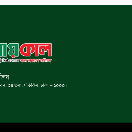
যালয় :
বন, ৩য় তলা, মতিঝিল, ঢাকা – ১০০০।