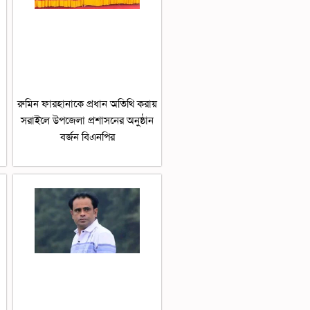
রুমিন ফারহানাকে প্রধান অতিথি করায়
সরাইলে উপজেলা প্রশাসনের অনুষ্ঠান
বর্জন বিএনপির