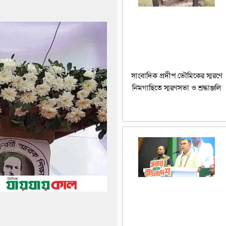
সাংবাদিক প্রদীপ ভৌমিকের স্মরণে
নিমগাছিতে স্মরণসভা ও শ্রদ্ধাঞ্জলি