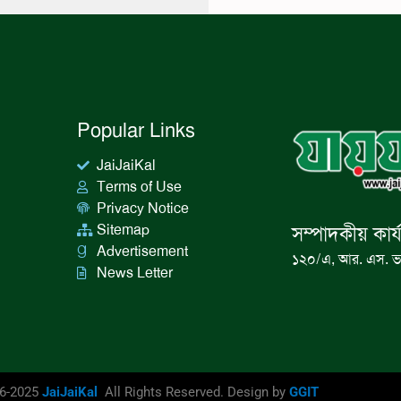
Popular Links
JaiJaiKal
Terms of Use
Privacy Notice
Sitemap
সম্পাদকীয় কার্
Advertisement
১২০/এ, আর. এস. ভ
News Letter
16-2025
JaiJaiKal
All Rights Reserved. Design by
GGIT