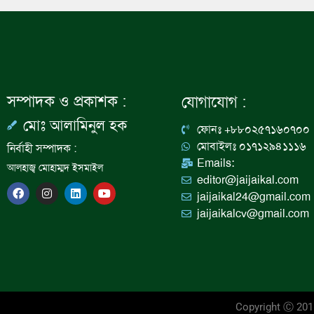
সম্পাদক ও প্রকাশক :
যোগাযোগ :
মোঃ আলামিনুল হক
ফোনঃ +৮৮০২৫৭১৬০৭০০
মোবাইলঃ ০১৭১২৯৪১১১৬
নির্বাহী সম্পাদক :
Emails:
আলহাজ্ব মোহাম্মদ ইসমাইল
editor@jaijaikal.com
F
I
L
Y
jaijaikal24@gmail.com
a
n
i
o
c
s
n
u
jaijaikalcv@gmail.com
e
t
k
t
b
a
e
u
o
g
d
b
o
r
i
e
k
a
n
m
Copyright Ⓒ 20