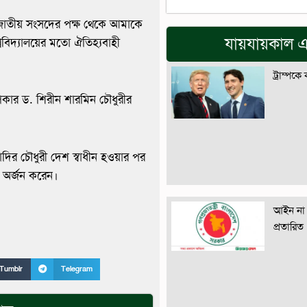
জাতীয় সংসদের পক্ষ থেকে আমাকে
যায়যায়কাল এ
ববিদ্যালয়ের মতো ঐতিহ্যবাহী
ট্রাম্পকে
্পিকার ড. শিরীন শারমিন চৌধুরীর
ির চৌধুরী দেশ স্বাধীন হওয়ার পর
রি অর্জন করেন।
আইন না 
প্রতারিত
Tumblr
Telegram