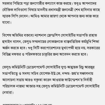
সরকার পিছিয়ে পড়া জনগোষ্ঠীর কল্যাণে কাজ করছে। তবুও আপনাদের
যৌক্তিক দাবিগুলো বিষয়ে মাননীয় প্রধানমন্ত্রী জননেত্রী শেখ হাসিনার কাছে
স্মারক লিপি দেবেন। আমিও আমার জায়গা থেকে আপনার জন্য কাজ করে
যাবো।
বিশেষ অতিথির বক্তব্যে ন্যাশনাল ফ্রেন্ডশিপ সোসাইটির সভাপতি রাহাত
হুসাইন বলেন, তেলুগু সম্প্রদায়ের লোকজনকে বাস্তবভিত্তিক কর্মমুখি শিক্ষা
অর্জন করতে হবে। শুধু সিটি করপোরেশনের মুখাপেক্ষী হয়ে নয়, সরকারের
বিভিন্ন দফতর ও পরিদফতরে চাকুরির জন্য আবেদন করতে হবে।
তেলুগু কমিউনিটি ডেভেলপমেন্ট সোসাইটির যুগ্ম-আহ্বায়ক রিচু আরজুর
সভাপতিত্বে ও সদস্য সচিব যোশেফ-ইউ.কে, নন্দম- জয়’র সঞ্চালনায়
আলোচনা সভায় আরও বক্তৃতা করেন আওয়াজ ফাউন্ডেশন’র নির্বাহী
পরিচালক নাজমা আক্তার-সহ তেলুগু কমিউনিটি ডেভেলপমেন্ট সোসাইটির
নেতারা।