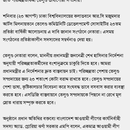
জাত পরিচ্ছন্নতাকর্মী তেলুগু ভাষাগোষ্ঠী সম্প্রদায়।
শনিবার (২০ আগস্ট) ঢাকা বিশ্ববিদ্যালয়ের কলাভবনে আর.সি মজুমদার
আর্টস মিলনায়তনে তেলেগু কমিউনিটি ডেভেলপমেন্ট সোসাইটির ২০তম
প্রতিষ্ঠা বার্ষিকী আলোচনায় এ দাবি জানান সংগঠনে নেতারা। এসময়
সংগঠনের প্রতিষ্ঠাকালীন সদস্যদের সম্বর্ধনাও দেয়া হয়।
তেলুগু নেতারা বলেন, মাননীয় প্রধানমন্ত্রী জননেত্রী শেখ হাসিনার নির্দেশনা
অনুযায়ী পরিচ্ছন্নতাকর্মীদের বংশানুক্রমে চাকুরি দিতে হবে। আমরা
প্রধানমন্ত্রীর এ নির্দেশনার দ্রুত বাস্তবায়ন চাই। পরিচ্ছন্নতা পেশায় তেলুগু
সম্প্রদায়ের জন্য ২০ শতাংশ কোটা বরাদ্দ রাখতে হবে। তেলুগু সম্প্রদায়ের
পেশা ভাষা, কৃষ্টিকালচার বিবেচনা করে সংঘবদ্ধ ভাবে বসবাস করার ব্যবস্থা
করতে হবে। এসডিজি বাস্তবায়নে তেলুগু সম্প্রদায়কে পিছনে না রেখে মূল
স্রোত ধারায় সম্পৃক্ত করতে হবে।
অনুষ্ঠানে প্রধান অতিথির বক্তব্যে বাংলাদেশ আওয়ামী লীগের কার্যনির্বাহী
সদস্য অ্যাড. গ্লোরিয়া ঝর্ণা সরকার এমপি বলেন, একমাত্র আওয়ামী লীগ