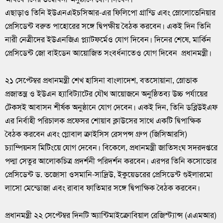
এছাড়াও তিনি ইউএনএইচসিআর-এর ফিলিপো গ্রান্ডি এবং স্লোলোভেনিয়ার
প্রেসিডেন্ট বরুত পাহোরের সঙ্গে দ্বিপক্ষীয় বৈঠক করবেন। একই দিন তিনি
নারী নেত্রীদের ইউএনজিএ প্ল্যাটফর্মেও যোগ দিবেন। দিনের শেষে, মার্কিন
প্রেসিডেন্ট জো বাইডেন আয়োজিত সংবর্ধনাতেও যোগ দিবেন প্রধানমন্ত্রী।
২১ সেপ্টেম্বর প্রধানমন্ত্রী শেখ হাসিনা বাংলাদেশ, বতসোয়ানা, স্লোভাক
প্রজাতন্ত্র ও ইউএন হ্যাবিট্যাটের যৌথ আয়োজনে অনুষ্ঠিতব্য উচ্চ পর্যায়ের
টেকসই আবাসন শীর্ষক অনুষ্ঠানে যোগ দেবেন। একই দিন, তিনি ডব্লিউইএফ
এর নির্বাহী পরিচালক প্রফেসর শোয়াব ক্লাউসের সাথে একটি দ্বিপাক্ষিক
বৈঠক করবেন এবং গ্লোবাল ক্রাইসিস রেসপন্স গ্রুপ (জিসিআরসি)
চ্যাম্পিয়নস মিটিংয়ে যোগ দেবেন। বিকেলে, প্রধানমন্ত্রী জাতিসংঘ সদরদপ্তরে
পদ্মা সেতুর আলোকচিত্র প্রদর্শনী পরিদর্শন করবেন। এরপর তিনি কসোভোর
প্রেসিডেন্ট ড. ভজোসা ওসমানি-সাদ্রিউ, ইকুয়েডরের প্রেসিডেন্ট গুইলারমো
লাসো মেন্ডোজা এবং রাবাব ফাতিমার সঙ্গে দ্বিপাক্ষিক বৈঠক করবেন।
প্রধানমন্ত্রী ২২ সেপ্টেম্বর দিনটি অ্যান্টিমাইক্রোবিয়াল রেজিস্ট্যান্স (এএমআর)