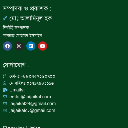
সম্পাদক ও প্রকাশক :
মোঃ আলামিনুল হক
নির্বাহী সম্পাদক :
আলহাজ্ব মোহাম্মদ ইসমাইল
F
I
L
Y
a
n
i
o
c
s
n
u
e
t
k
t
b
a
e
u
যোগাযোগ :
o
g
d
b
o
r
i
e
k
a
n
ফোনঃ +৮৮০২৫৭১৬০৭০০
m
মোবাইলঃ ০১৭১২৯৪১১১৬
Emails:
editor@jaijaikal.com
jaijaikal24@gmail.com
jaijaikalcv@gmail.com