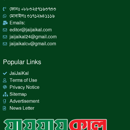
o
r
i
e
k
a
n
ফোনঃ +৮৮০২৫৭১৬০৭০০
m
মোবাইলঃ ০১৭১২৯৪১১১৬
Emails:
editor@jaijaikal.com
jaijaikal24@gmail.com
jaijaikalcv@gmail.com
Popular Links
JaiJaiKal
Terms of Use
Privacy Notice
Sitemap
Advertisement
News Letter