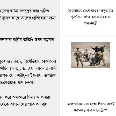
স্বৈরাচারের রেখে যাওয়া ভঙ্গুর রাষ্ট্র
জ্ঞের ঘটনা তদন্তের জন্য গঠিত
পুনর্গঠনে কাজ করছে সরকার:
 ইউনূসের কাছে তাদের প্রতিবেদন জমা
প্রধানমন্ত্রী
্যরা রাষ্ট্রীয় অতিথি ভবন যমুনায়
ুকদার (অব.), ব্রিগেডিয়ার জেনারেল
ুগ্মসচিব (অব.), ড. এম. আকবর আলী
অধ্যাপক মো. শরীফুল ইসলাম, জগন্নাথ
শাহনেওয়াজ খান চন্দন।
ঘদিন ধরে অন্ধকারে ছিল। আপনারা
 থেকে আপনাদের প্রতি ধন্যবাদ
আফগানিস্তানের মতো ইরানে একই
ধরনের ভুল করছেন ট্রাম্প