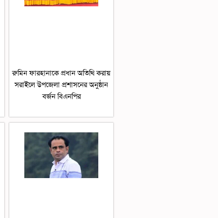
রুমিন ফারহানাকে প্রধান অতিথি করায়
সরাইলে উপজেলা প্রশাসনের অনুষ্ঠান
বর্জন বিএনপির