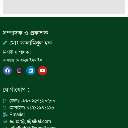
সম্পাদক ও প্রকাশক :
মোঃ আলামিনুল হক
নির্বাহী সম্পাদক :
আলহাজ্ব মোহাম্মদ ইসমাইল
F
I
L
Y
a
n
i
o
c
s
n
u
e
t
k
t
b
a
e
u
যোগাযোগ :
o
g
d
b
o
r
i
e
k
a
n
ফোনঃ +৮৮০২৫৭১৬০৭০০
m
মোবাইলঃ ০১৭১২৯৪১১১৬
Emails:
editor@jaijaikal.com