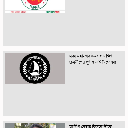
ঢাকা মহানগর উত্তর ও দক্ষিণ
ছাত্রলীগের পূর্ণাঙ্গ কমিটি ঘোষণা
আ’লীগ নেতার বিরুদ্ধে স্ত্রীকে