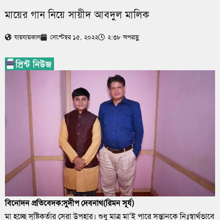
মায়ের গান নিয়ে সায়ীদ আবদুল মালিক
যায়যায়কাল
সেপ্টেম্বর ১৫, ২০২২
২:৩৮ অপরাহ্ণ
বিনোদন প্রতিবেদক:সুদীপ দেবনাথ(রিমন সূর্য)
মা হচ্ছে সৃষ্টিকর্তার সেরা উপহার। শুধু মাত্র মা’ই পারে সন্তানকে নিঃস্বার্থভাবে