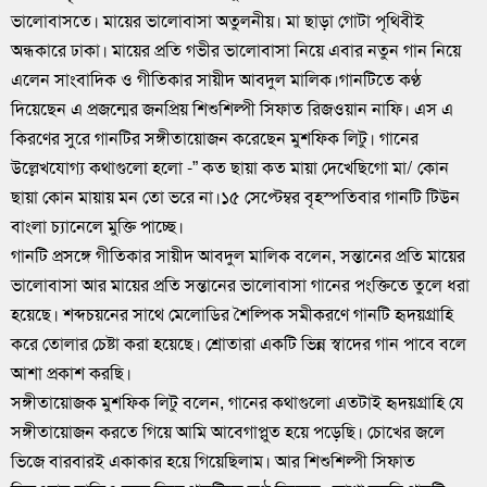
ভালোবাসতে। মায়ের ভালোবাসা অতুলনীয়। মা ছাড়া গোটা পৃথিবীই
অন্ধকারে ঢাকা। মায়ের প্রতি গভীর ভালোবাসা নিয়ে এবার নতুন গান নিয়ে
এলেন সাংবাদিক ও গীতিকার সায়ীদ আবদুল মালিক।গানটিতে কণ্ঠ
দিয়েছেন এ প্রজন্মের জনপ্রিয় শিশুশিল্পী সিফাত রিজওয়ান নাফি। এস এ
কিরণের সুরে গানটির সঙ্গীতায়োজন করেছেন মুশফিক লিটু। গানের
উল্লেখযোগ্য কথাগুলো হলো -” কত ছায়া কত মায়া দেখেছিগো মা/ কোন
ছায়া কোন মায়ায় মন তো ভরে না।১৫ সেপ্টেম্বর বৃহস্পতিবার গানটি টিউন
বাংলা চ্যানেলে মুক্তি পাচ্ছে।
গানটি প্রসঙ্গে গীতিকার সায়ীদ আবদুল মালিক বলেন, সন্তানের প্রতি মায়ের
ভালোবাসা আর মায়ের প্রতি সন্তানের ভালোবাসা গানের পংক্তিতে তুলে ধরা
হয়েছে। শব্দচয়নের সাথে মেলোডির শৈল্পিক সমীকরণে গানটি হৃদয়গ্রাহি
করে তোলার চেষ্টা করা হয়েছে। শ্রোতারা একটি ভিন্ন স্বাদের গান পাবে বলে
আশা প্রকাশ করছি।
সঙ্গীতায়োজক মুশফিক লিটু বলেন, গানের কথাগুলো এতটাই হৃদয়গ্রাহি যে
সঙ্গীতায়োজন করতে গিয়ে আমি আবেগাপ্লুত হয়ে পড়েছি। চোখের জলে
ভিজে বারবারই একাকার হয়ে গিয়েছিলাম। আর শিশুশিল্পী সিফাত