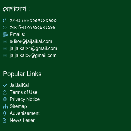
e
t
k
t
b
a
e
u
যোগাযোগ :
o
g
d
b
o
r
i
e
k
a
n
ফোনঃ +৮৮০২৫৭১৬০৭০০
m
মোবাইলঃ ০১৭১২৯৪১১১৬
Emails:
editor@jaijaikal.com
jaijaikal24@gmail.com
jaijaikalcv@gmail.com
Popular Links
JaiJaiKal
Terms of Use
Privacy Notice
Sitemap
Advertisement
News Letter