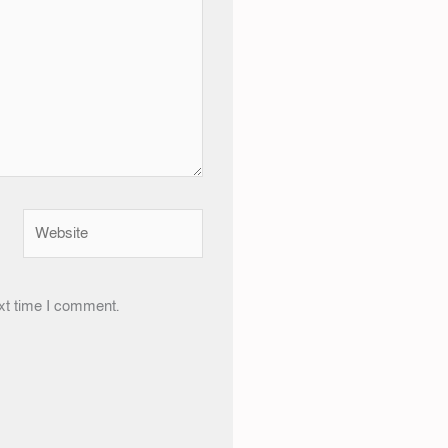
Website
xt time I comment.