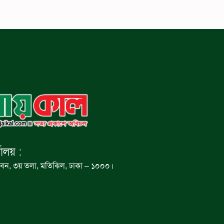
যালয় :
বন, ৩য় তলা, মতিঝিল, ঢাকা – ১০০০।