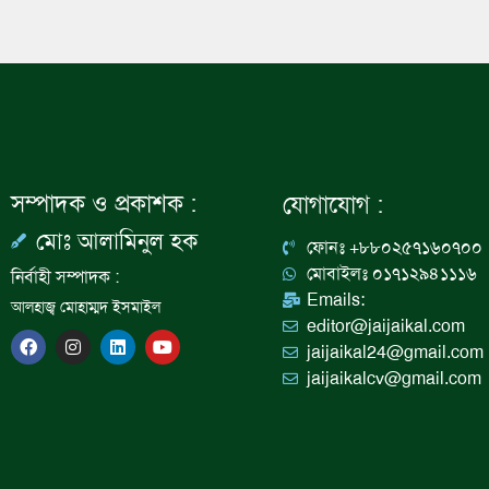
সম্পাদক ও প্রকাশক :
যোগাযোগ :
মোঃ আলামিনুল হক
ফোনঃ +৮৮০২৫৭১৬০৭০০
মোবাইলঃ ০১৭১২৯৪১১১৬
নির্বাহী সম্পাদক :
Emails:
আলহাজ্ব মোহাম্মদ ইসমাইল
editor@jaijaikal.com
F
I
L
Y
jaijaikal24@gmail.com
a
n
i
o
c
s
n
u
jaijaikalcv@gmail.com
e
t
k
t
b
a
e
u
o
g
d
b
o
r
i
e
k
a
n
m