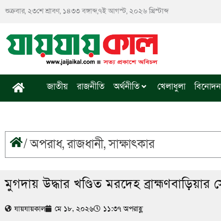
Skip
শুক্রবার, ২৩শে শ্রাবণ, ১৪৩৩ বঙ্গাব্দ,৭ই আগস্ট, ২০২৬ খ্রিস্টাব্দ
to
content
জাতীয়
রাজনীতি
অর্থনীতি
খেলাধুলা
বিনোদন
/
অপরাধ
,
রাজধানী
,
সাক্ষাৎকার
মুগদায় উদ্ধার খণ্ডিত মরদেহ ব্রাহ্মণবাড়িয়ার 
যায়যায়কাল
মে ১৮, ২০২৬
১১:৩৭ অপরাহ্ণ