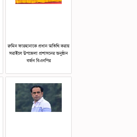
রুমিন ফারহানাকে প্রধান অতিথি করায়
সরাইলে উপজেলা প্রশাসনের অনুষ্ঠান
বর্জন বিএনপির