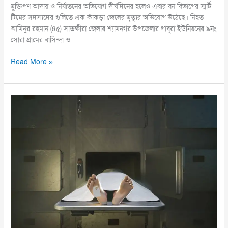
মুক্তিপণ আদায় ও নির্যাতনের অভিযোগ দীর্ঘদিনের হলেও এবার বন বিভাগের স্মার্ট
টিমের সদস্যদের গুলিতে এক কাঁকড়া জেলের মৃত্যুর অভিযোগ উঠেছে। নিহত
আমিনুর রহমান (৪৫) সাতক্ষীরা জেলার শ্যামনগর উপজেলার গাবুরা ইউনিয়নের ৯নং
সোরা গ্রামের বাসিন্দা ও
Read More »
মাধবপুরে
রেললাইনে
কাটা
পড়ে
অজ্ঞাত
নারীর
মৃত্যু