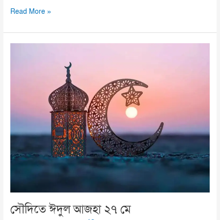
Read More »
সৌদিতে
ঈদুল
আজহা
২৭
মে
সৌদিতে ঈদুল আজহা ২৭ মে