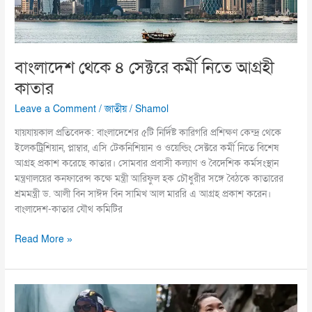
বাংলাদেশ থেকে ৪ সেক্টরে কর্মী নিতে আগ্রহী
কাতার
Leave a Comment
/
জাতীয়
/
Shamol
যায়যায়কাল প্রতিবেদক: বাংলাদেশের ৫টি নির্দিষ্ট কারিগরি প্রশিক্ষণ কেন্দ্র থেকে
ইলেকট্রিশিয়ান, প্লাম্বার, এসি টেকনিশিয়ান ও ওয়েল্ডিং সেক্টরে কর্মী নিতে বিশেষ
আগ্রহ প্রকাশ করেছে কাতার। সোমবার প্রবাসী কল্যাণ ও বৈদেশিক কর্মসংস্থান
মন্ত্রণালয়ের কনফারেন্স কক্ষে মন্ত্রী আরিফুল হক চৌধুরীর সঙ্গে বৈঠকে কাতারের
শ্রমমন্ত্রী ড. আলী বিন সাঈদ বিন সামিখ আল মাররি এ আগ্রহ প্রকাশ করেন।
বাংলাদেশ-কাতার যৌথ কমিটির
Read More »
এভারেস্টের
চূড়ায়