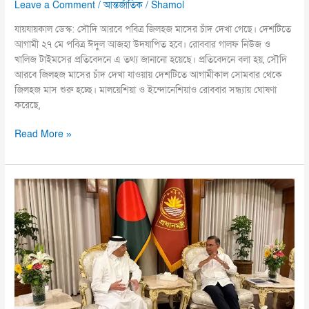
Leave a Comment
/
আন্তর্জাতিক
/
Shamol
যায়যায়কাল ডেস্ক: সৌদি আরবে পবিত্র জিলহজ মাসের চাঁদ দেখা গেছে। দেশটিতে
আগামী ২৭ মে পবিত্র ঈদুল আজহা উদযাপিত হবে। রোববার গালফ নিউজ ও
খালিজ টাইমসের প্রতিবেদনে এ তথ্য জানানো হয়েছে। প্রতিবেদনে বলা হয়, সৌদি
আরবে জিলহজ মাসের চাঁদ দেখা যাওয়ায় দেশটিতে আগামীকাল সোমবার থেকে
জিলহজ মাস শুরু হচ্ছে। মালয়েশিয়া ও ইন্দোনেশিয়াও রোববার সন্ধ্যায় ঘোষণা
করেছে,
Read More »
প্রধানমন্ত্রীর
সঙ্গে
কাতারের
শ্রমমন্ত্রীর
সাক্ষাৎ