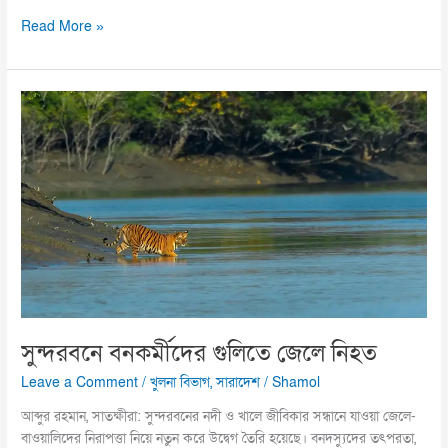
Read More »
সুন্দরবনে
বনকর্মীদের
গুলিতে
জেলে
নিহত
সুন্দরবনে বনকর্মীদের গুলিতে জেলে নিহত
Leave a Comment
/
খুলনা বিভাগ
,
সারাদেশ
/
Shamol
আব্দুর রহমান, সাতক্ষীরা: সুন্দরবনের নদী ও খালে জীবিকার সন্ধানে যাওয়া জেলে-
বাওয়ালিদের নিরাপত্তা নিয়ে নতুন করে উদ্বেগ তৈরি হয়েছে। বনদস্যুদের তৎপরতা,