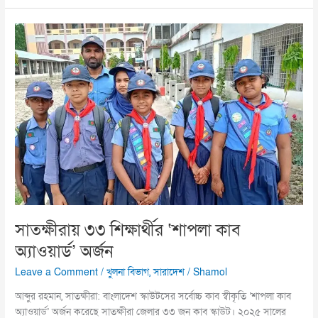
সাতক্ষীরায়
৩৩
শিক্ষার্থীর
‘শাপলা
কাব
অ্যাওয়ার্ড’
অর্জন
সাতক্ষীরায় ৩৩ শিক্ষার্থীর ‘শাপলা কাব
অ্যাওয়ার্ড’ অর্জন
Leave a Comment
/
খুলনা বিভাগ
,
সারাদেশ
/
Shamol
আব্দুর রহমান, সাতক্ষীরা: বাংলাদেশ স্কাউটসের সর্বোচ্চ কাব স্বীকৃতি ‘শাপলা কাব
অ্যাওয়ার্ড’ অর্জন করেছে সাতক্ষীরা জেলার ৩৩ জন কাব স্কাউট। ২০২৫ সালের