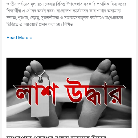
জাতীয় পর্যায়ের মূল্যায়নে জেলার বিভিন্ন উপজেলার সরকারি প্রাথমিক বিদ্যালয়ের
শিক্ষার্থীরা এ গৌরব অর্জন করে। বাংলাদেশ স্কাউটসের কাব শাখায় অসামান্য
দক্ষতা, শৃঙ্খলা, নেতৃত্ব, সৃজনশীলতা ও সমাজসেবামূলক কর্মকাণ্ডে অংশগ্রহণের
ভিত্তিতে এ অ্যাওয়ার্ড প্রদান করা হয়। লিখিত,
Read More »
মাধবপুরে
গৃহবধূর
ঝুলন্ত
মরদেহ
উদ্ধার