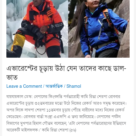
উঠা
যেন
তাদের
কাছে
ডাল-
ভাত
এভারেস্টের চূড়ায় উঠা যেন তাদের কাছে ডাল-
ভাত
Leave a Comment
/
আন্তর্জাতিক
/
Shamol
যায়যায়কাল ডেস্ক: নেপালের কিংবদন্তি পর্বতারোহী কামি রিতা শেরপা রোববার
এভারেস্টের চূড়ায় ৩২তমবারের মতো উঠে নিজের রেকর্ড আরও সমৃদ্ধ করেছেন।
অপর দিকে লাখপা শেরপা ১১তমবার চূড়ায় পৌঁছে নারীদের মধ্যে নিজের রেকর্ড
ভেঙেছেন। রোববার বার্তা সংস্থা এএফপি এ তথ্য জানিয়েছে। নেপালের পর্যটন
বিভাগের মুখপাত্র হিমাল গৌতম বলেছেন, ‘এটা নেপালের পর্বতারোহণের ইতিহাসে
আরেকটি মাইলফলক।’ কামি রিতা শেরপা (৫৬)