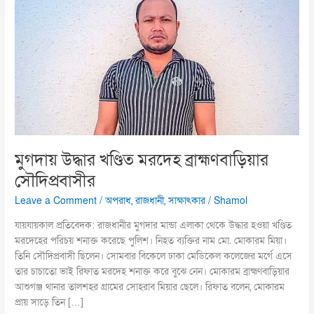
ব্রাহ্মণবাড়িয়ার
সৌদিপ্রবাসীর
মুগদায় উদ্ধার খণ্ডিত মরদেহ ব্রাহ্মণবাড়িয়ার
সৌদিপ্রবাসীর
Leave a Comment
/
অপরাধ
,
রাজধানী
,
সাক্ষাৎকার
/
Shamol
যায়যায়কাল প্রতিবেদক: রাজধানীর মুগদার মান্ডা এলাকা থেকে উদ্ধার হওয়া খণ্ডিত
মরদেহের পরিচয় শনাক্ত করেছে পুলিশ। নিহত ব্যক্তির নাম মো. মোকারম মিয়া।
তিনি সৌদিপ্রবাসী ছিলেন। সোমবার বিকেলে ঢাকা মেডিকেল কলেজের মর্গে এসে
তার চাচাতো ভাই রিফাত মরদেহ শনাক্ত করে বুঝে নেন। মোকারম ব্রাহ্মণবাড়িয়ার
আশুগঞ্জ থানার তালশহর গ্রামের সোহরাব মিয়ার ছেলে। রিফাত বলেন, মোকারম
প্রায় সাড়ে তিন […]