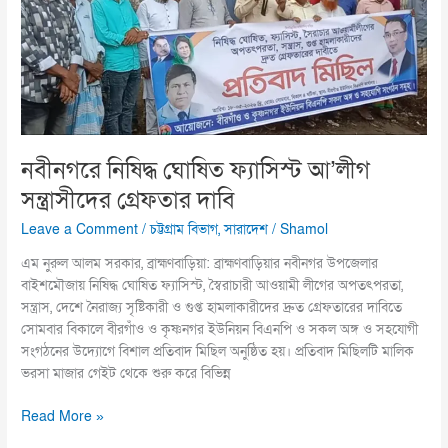
আ’লীগ
সন্ত্রাসীদের
গ্রেফতার
দাবি
নবীনগরে নিষিদ্ধ ঘোষিত ফ্যাসিস্ট আ’লীগ
সন্ত্রাসীদের গ্রেফতার দাবি
Leave a Comment
/
চট্টগ্রাম বিভাগ
,
সারাদেশ
/
Shamol
এম নুরুল আলম সরকার, ব্রাহ্মণবাড়িয়া: ব্রাহ্মণবাড়িয়ার নবীনগর উপজেলার
বাইশমৌজায় নিষিদ্ধ ঘোষিত ফ্যাসিস্ট, স্বৈরাচারী আওয়ামী লীগের অপতৎপরতা,
সন্ত্রাস, দেশে নৈরাজ্য সৃষ্টিকারী ও গুপ্ত হামলাকারীদের দ্রুত গ্রেফতারের দাবিতে
সোমবার বিকালে বীরগাঁও ও কৃষ্ণনগর ইউনিয়ন বিএনপি ও সকল অঙ্গ ও সহযোগী
সংগঠনের উদ্যোগে বিশাল প্রতিবাদ মিছিল অনুষ্ঠিত হয়। প্রতিবাদ মিছিলটি মালিক
ভরসা মাজার গেইট থেকে শুরু করে বিভিন্ন
Read More »