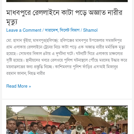
মাধবপুরে রেললাইনে কাটা পড়ে অজ্ঞাত নারীর
মৃত্যু
Leave a Comment
/
সারাদেশ
,
সিলেট বিভাগ
/
Shamol
মো. হাসান ভূঁইয়া, মাধবপুর(হবিগঞ্জ): হবিগঞ্জের মাধবপুর উপজেলার সমজদিপুর
গ্রাম এলাকায় রেললাইনে ট্রেনের নিচে কাটা পড়ে এক অজ্ঞাত নারীর মর্মান্তিক মৃত্যু
হয়েছে। সোমবার বিকাল ৪টায় এ দুর্ঘটনা ঘটে। ঘটনাটি ঘিরে এলাকায় চাঞ্চল্যের
সৃষ্টি হয়েছে। স্থানীয়দের খবরে রেলওয়ে পুলিশ ঘটনাস্থলে পৌঁছে মরদেহ উদ্ধার করে
ময়নাতদন্তের জন্য প্রস্তুতি নিচ্ছে। কাশিমনগর পুলিশ ফাঁড়ির এসআই মিজানুর
রহমান জানান, নিহত নারীর
Read More »
নবীনগরে
নিষিদ্ধ
ঘোষিত
ফ্যাসিস্ট