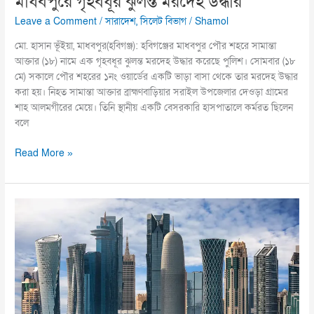
মাধবপুরে গৃহবধূর ঝুলন্ত মরদেহ উদ্ধার
Leave a Comment
/
সারাদেশ
,
সিলেট বিভাগ
/
Shamol
মো. হাসান ভূঁইয়া, মাধবপুর(হবিগঞ্জ): হবিগঞ্জের মাধবপুর পৌর শহরে সামান্তা
আক্তার (১৮) নামে এক গৃহবধূর ঝুলন্ত মরদেহ উদ্ধার করেছে পুলিশ। সোমবার (১৮
মে) সকালে পৌর শহরের ১নং ওয়ার্ডের একটি ভাড়া বাসা থেকে তার মরদেহ উদ্ধার
করা হয়। নিহত সামান্তা আক্তার ব্রাহ্মণবাড়িয়ার সরাইল উপজেলার দেওড়া গ্রামের
শাহ আলমগীরের মেয়ে। তিনি স্থানীয় একটি বেসরকারি হাসপাতালে কর্মরত ছিলেন
বলে
Read More »
বাংলাদেশ
থেকে
৪
সেক্টরে
কর্মী
নিতে
আগ্রহী
কাতার