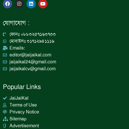
F
I
L
Y
a
n
i
o
c
s
n
u
e
t
k
t
b
a
e
u
যোগাযোগ :
o
g
d
b
o
r
i
e
k
a
n
ফোনঃ +৮৮০২৫৭১৬০৭০০
m
মোবাইলঃ ০১৭১২৯৪১১১৬
Emails:
editor@jaijaikal.com
jaijaikal24@gmail.com
jaijaikalcv@gmail.com
Popular Links
JaiJaiKal
Terms of Use
Privacy Notice
Sitemap
Advertisement