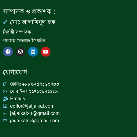
সম্পাদক ও প্রকাশক :
মোঃ আলামিনুল হক
নির্বাহী সম্পাদক :
আলহাজ্ব মোহাম্মদ ইসমাইল
F
I
L
Y
a
n
i
o
c
s
n
u
e
t
k
t
b
a
e
u
যোগাযোগ :
o
g
d
b
o
r
i
e
k
a
n
ফোনঃ +৮৮০২৫৭১৬০৭০০
m
মোবাইলঃ ০১৭১২৯৪১১১৬
Emails:
editor@jaijaikal.com
jaijaikal24@gmail.com
jaijaikalcv@gmail.com