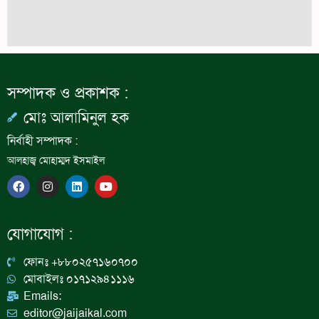
সম্পাদক ও প্রকাশক :
মোঃ আলামিনুল হক
নির্বাহী সম্পাদক :
আলহাজ্ব মোহাম্মদ ইসমাইল
F
I
L
Y
a
n
i
o
c
s
n
u
e
t
k
t
b
a
e
u
যোগাযোগ :
o
g
d
b
o
r
i
e
k
a
n
ফোনঃ +৮৮০২৫৭১৬০৭০০
m
মোবাইলঃ ০১৭১২৯৪১১১৬
Emails:
editor@jaijaikal.com