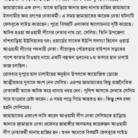
জামায়াতের এক গ্রুপ। তাকে ছাড়িয়ে আনার জন্য থানায় হাজির জামায়াতে
ইসলামীর অন্য গ্রুপের নেতাকর্মী। এ সময় জামায়াতের আরেক নেতা ঘটনাটি
ফেসবুকে লাইভ করেছেন। পুরো বিষয়টি এলাকায় আলোচনার সৃষ্টি করেছে।
আটক হওয়া আওয়ামী লীগের নেতার নাম মো. সেলিম। তিনি উপজেলা
বাঁশবাড়িয়া ইউনিয়নের ৭নং ওয়ার্ডের সাবেক ইউপি সদস্য! ছিলেন ওয়ার্ড
আওয়ামী লীগের পদধারী নেতা। সীতাকুণ্ড পৌরসভার বাইপাস সড়কের
পাশে কাতার টাওয়ার নামে একটি বহুতল ভবনের ৮ম তালার ছাদ ঢালাই
কাজ চলছিল।
রোববার দুপুরে ছাদ ঢালাইয়ের অনুষ্ঠান উপলক্ষে আয়োজিত ভোজে
আত্মীয়তার সুবাদে অংশ নেন সেলিম। এরপর জামায়াতের কিছু রাজনৈতিক
নেতাকর্মী তাকে আটক করে থানায় খবর দেন। পুলিশ আসতে দেখতে সেলিম
সরে যাওয়ার চেষ্টা করেন। এ সময় পড়ে গিয়ে আহতও হন। কিন্তু শেষ রক্ষা
হয়নি সেলিমের।
জামায়াতের একাংশ দাবি করেন আওয়ামী লীগ নেতা সেলিমকে ছাড়িয়ে
আনতে জামায়াত নেতা প্রফেসর জাহাঙ্গীর আলমসহ কয়েকজন আওয়ামী
লীগ নেতাকর্মী থানায় হাজির হন। তখন অনেকে বিষয়টি ফেসবুকে লাইভ