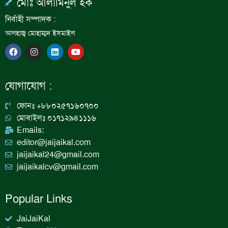
মোঃ আলামিনুল হক
নির্বাহী সম্পাদক :
আলহাজ্ব মোহাম্মদ ইসমাইল
F
I
L
Y
a
n
i
o
c
s
n
u
e
t
k
t
b
a
e
u
যোগাযোগ :
o
g
d
b
o
r
i
e
k
a
n
ফোনঃ +৮৮০২৫৭১৬০৭০০
m
মোবাইলঃ ০১৭১২৯৪১১১৬
Emails:
editor@jaijaikal.com
jaijaikal24@gmail.com
jaijaikalcv@gmail.com
Popular Links
JaiJaiKal