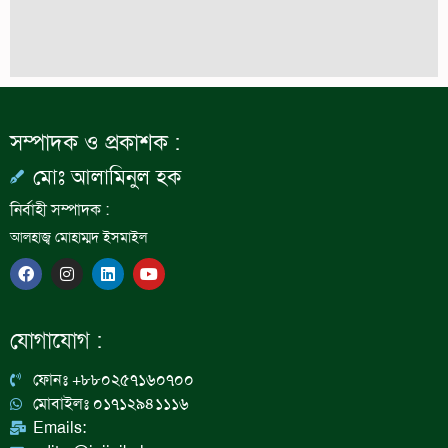
সম্পাদক ও প্রকাশক :
মোঃ আলামিনুল হক
নির্বাহী সম্পাদক :
আলহাজ্ব মোহাম্মদ ইসমাইল
F
I
L
Y
a
n
i
o
c
s
n
u
e
t
k
t
b
a
e
u
যোগাযোগ :
o
g
d
b
o
r
i
e
k
a
n
ফোনঃ +৮৮০২৫৭১৬০৭০০
m
মোবাইলঃ ০১৭১২৯৪১১১৬
Emails: