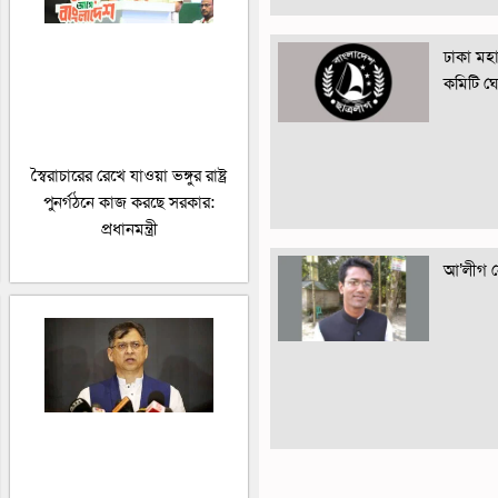
ঢাকা মহান
কমিটি ঘ
স্বৈরাচারের রেখে যাওয়া ভঙ্গুর রাষ্ট্র
পুনর্গঠনে কাজ করছে সরকার:
প্রধানমন্ত্রী
আ’লীগ নে