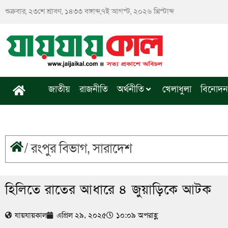
Skip
শুক্রবার, ২৩শে শ্রাবণ, ১৪৩৩ বঙ্গাব্দ,৭ই আগস্ট, ২০২৬ খ্রিস্টাব্দ
to
content
জাতীয়
রাজনীতি
অর্থনীতি
খেলাধুলা
বিনোদন
/
রংপুর বিভাগ
,
সারাদেশ
হিলিতে রাতের আধারে ৪ জুয়াড়িকে আটক
যায়যায়কাল
এপ্রিল ২৯, ২০২৫
১০:০৯ অপরাহ্ণ