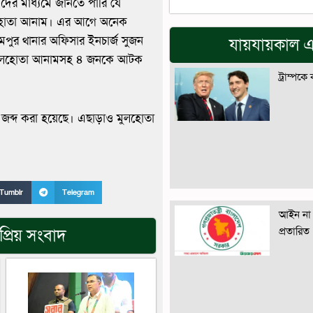
দের মাধ্যমে জানতে পারি যে
মুলহোতা আনাম। এর আগে অনেক
ুর থানার অফিসার ইনচার্জ সুজন
যায়যায়কাল এ
রে মুলহোতা আনামসহ ৪ জনকে আটক
ট্রাম্পকে
াকা জব্দ করা হয়েছে। এছাড়াও মুলহোতা
Tumblr
Telegram
আইন না 
প্রতারিত
্রিয় সংবাদ