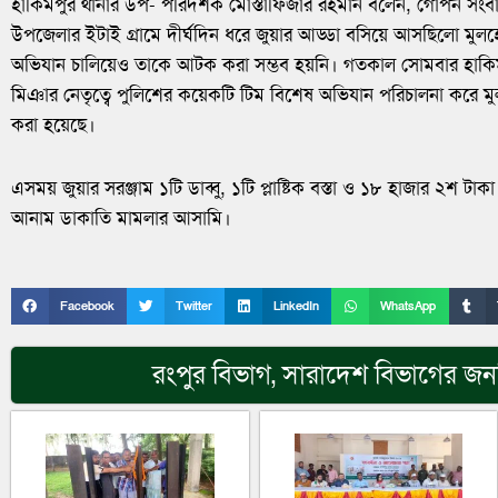
হাকিমপুর থানার উপ- পরিদর্শক মোস্তাফিজার রহমান বলেন, গোপন সংবা
উপজেলার ইটাই গ্রামে দীর্ঘদিন ধরে জুয়ার আড্ডা বসিয়ে আসছিলো 
অভিযান চালিয়েও তাকে আটক করা সম্ভব হয়নি। গতকাল সোমবার হাকিমপ
মিঞার নেতৃত্বে পুলিশের কয়েকটি টিম বিশেষ অভিযান পরিচালনা ক
করা হয়েছে।
এসময় জুয়ার সরঞ্জাম ১টি ডাব্বু, ১টি প্লাষ্টিক বস্তা ও ১৮ হাজার ২শ ট
আনাম ডাকাতি মামলার আসামি।
Facebook
Twitter
LinkedIn
WhatsApp
রংপুর বিভাগ
,
সারাদেশ
বিভাগের জনপ