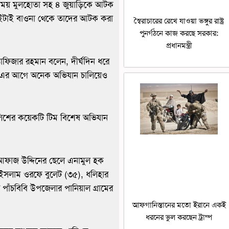
সময় মুলহোতা সহ ৪ জুয়াড়িকে আটক
 ইটাই বাওনা থেকে তাদের আটক করা
স্বৈরাচারের রেখে যাওয়া ভঙ্গুর রাষ্ট্র
পুনর্গঠনে কাজ করছে সরকার:
প্রধানমন্ত্রী
তাফিজার রহমান বলেন, দীর্ঘদিন ধরে
 এর আগে অনেক অভিযান চালিয়েও
ুলিশের কয়েকটি টিম বিশেষ অভিযান
আফাজ উদ্দিনের ছেলে এনামুল হক
 ইসলাম ওরফে বুলেট (৩৫), ধলিহার
পাঁচবিবি উপজেলার পানিয়াল গ্রামের
আফগানিস্তানের মতো ইরানে একই
ধরনের ভুল করছেন ট্রাম্প