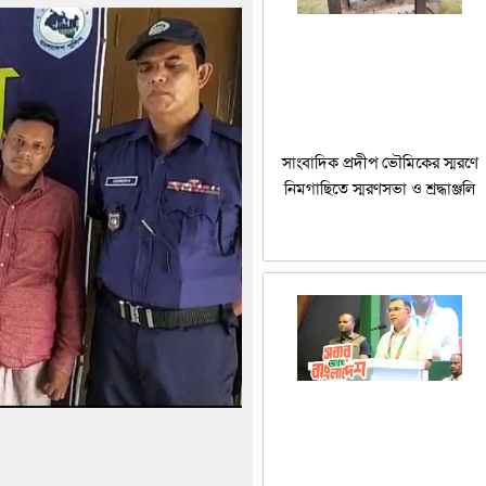
সাংবাদিক প্রদীপ ভৌমিকের স্মরণে
নিমগাছিতে স্মরণসভা ও শ্রদ্ধাঞ্জলি