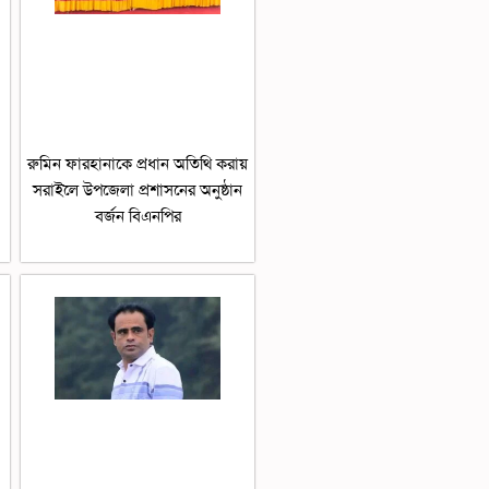
রুমিন ফারহানাকে প্রধান অতিথি করায়
সরাইলে উপজেলা প্রশাসনের অনুষ্ঠান
বর্জন বিএনপির