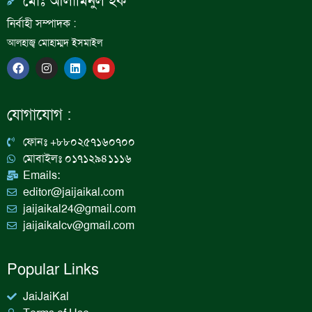
মোঃ আলামিনুল হক
নির্বাহী সম্পাদক :
আলহাজ্ব মোহাম্মদ ইসমাইল
F
I
L
Y
a
n
i
o
c
s
n
u
e
t
k
t
b
a
e
u
যোগাযোগ :
o
g
d
b
o
r
i
e
k
a
n
ফোনঃ +৮৮০২৫৭১৬০৭০০
m
মোবাইলঃ ০১৭১২৯৪১১১৬
Emails:
editor@jaijaikal.com
jaijaikal24@gmail.com
jaijaikalcv@gmail.com
Popular Links
JaiJaiKal