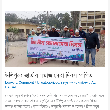
উলিপুরে
জাতীয়
সমাজ
সেবা
দিবস
পালিত
উলিপুরে জাতীয় সমাজ সেবা দিবস পালিত
Leave a Comment
/
Uncategorized
,
রংপুর বিভাগ
,
সারাদেশ
/
AL
FAISAL
মোহাইমিনুল ইসলামঃ “নেই পাশে কেউ যার, সমাজ সেবা আছে তার” এ শ্লোগানকে
সামনে রেখে সারাদেশের ন্যায় কুড়িগ্রামের উলিপুরে জাতীয় সমাজসেবা দিবস
উদযাপন করা হয়েছে। বৃহস্পতিবার(২ জানুয়ারি) সকালে উপজেলা পরিষদ চত্বর