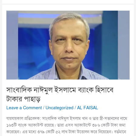
সাংবাদিক
নাঈমুল
ইসলামে
ব্যাংক
হিসাবে
টাকার
পাহাড়
সাংবাদিক নাঈমুল ইসলামে ব্যাংক হিসাবে
টাকার পাহাড়
Leave a Comment
/
Uncategorized
/
AL FAISAL
যায়যায়কাল প্রতিবেদক: সাংবাদিক নাঈমুল ইসলাম খান ও তার স্ত্রী-সন্তানদের নামে
১৬৩টি ব্যাংক অ্যাকাউন্ট রয়েছে। তারা এসব অ্যাকাউন্টে ৩৮৬ কোটি টাকা জমা
ক‌রে‌ছেন। এর মধ্যে ৩৭৯ কোটি ৫২ লাখ টাকা উত্তোলন করে নিয়েছেন। বর্তমানে