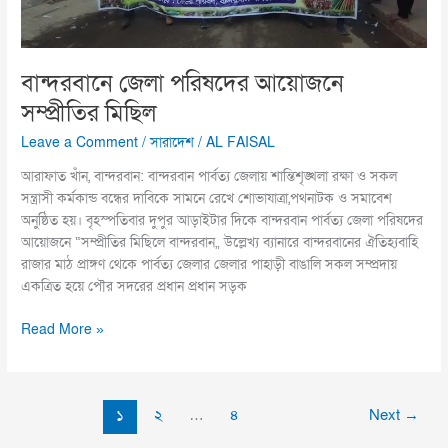
বান্দরবানে জেলা পরিষদের আয়োজনে
সম্প্রীতির মিছিল
Leave a Comment
/
সারাদেশ
/
AL FAISAL
আরাফাত খাঁন, বান্দরবান: বান্দরবান পার্বত্য জেলায় শান্তিশৃঙ্খলা রক্ষা ও সকল
সন্ত্রাসী কর্মকান্ড বন্ধের দাবিকে সামনে রেখে শোভাযাত্রা,পথনাটক ও সমাবেশ
অনুষ্ঠিত হয়। বৃহস্পতিবার দুপুর আড়াইটার দিকে বান্দরবান পার্বত্য জেলা পরিষদের
আয়োজনে “সম্প্রীতির মিছিলে বান্দরবান„ উল্লেখ্য ব্যানারে বান্দরবানের ঐতিহ্যবাহি
রাজার মাঠ প্রাঙ্গণ থেকে পার্বত্য জেলার জেলার পাহাড়ী বাঙালি সকল সম্প্রদায়
একত্রিত হয়ে পৌর সদরের প্রধান প্রধান সড়ক
Read More »
১
২
…
৪
Next
→