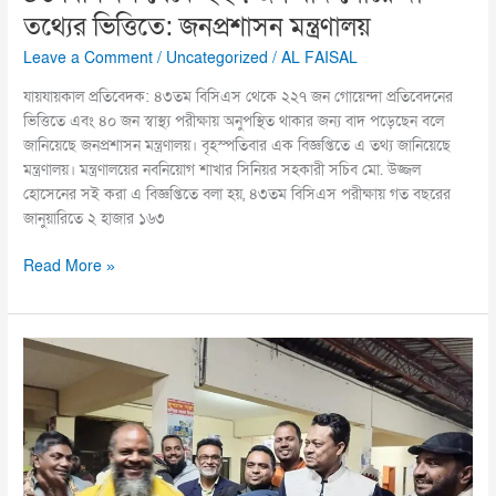
তথ্যের ভিত্তিতে: জনপ্রশাসন মন্ত্রণালয়
Leave a Comment
/
Uncategorized
/
AL FAISAL
যায়যায়কাল প্রতিবেদক: ৪৩তম বিসিএস থেকে ২২৭ জন গোয়েন্দা প্রতিবেদনের
ভিত্তিতে এবং ৪০ জন স্বাস্থ্য পরীক্ষায় অনুপস্থিত থাকার জন্য বাদ পড়েছেন বলে
জানিয়েছে জনপ্রশাসন মন্ত্রণালয়। বৃহস্পতিবার এক বিজ্ঞপ্তিতে এ তথ্য জানিয়েছে
মন্ত্রণালয়। মন্ত্রণালয়ের নবনিয়োগ শাখার সিনিয়র সহকারী সচিব মো. উজ্জল
হোসেনের সই করা এ বিজ্ঞপ্তিতে বলা হয়, ৪৩তম বিসিএস পরীক্ষায় গত বছরের
জানুয়ারিতে ২ হাজার ১৬৩
Read More »
মধ্যরাতে
কম্বল
নিয়ে
শীতার্তদের
পাশে
লাকসাম
প্রেস