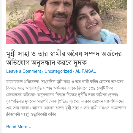
তার
স্বামীর
অবৈধ
সম্পদ
অর্জনের
অভিযোগ
অনুসন্ধান
করবে
মুন্নী সাহা ও তার স্বামীর অবৈধ সম্পদ অর্জনের
দুদক
অভিযোগ অনুসন্ধান করবে দুদক
Leave a Comment
/
Uncategorized
/
AL FAISAL
যায়যায়কাল প্রতিবেদক: সাংবাদিক মুন্নী সাহা ও তার স্বামী কবির হোসেন তাপসের
বিরুদ্ধে জ্ঞাত আয়বহির্ভূত সম্পদ অর্জনসহ ব্যাংক হিসাবে ১৩৪ কোটি টাকা
লেনদেনের অভিযোগ অনুসন্ধানের সিদ্ধান্ত নিয়েছে দুর্নীতি দমন কমিশন (দুদক)।
বৃহস্পতিবার দুদকের মহাপরিচালক (প্রতিরোধ) মো. আক্তার হোসেন সাংবাদিকদের
এই তথ্য জানান। আক্তার হোসেন বলেন, মুন্নী সাহা ও তার স্বামী এমএস প্রমোশনের
(বিজ্ঞাপনী সংস্থা) স্বত্বাধিকারী কবির
Read More »