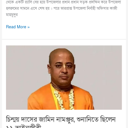
থেকে একটি র‍্যালি বের হয়ে উপজেলার প্রধান প্রধান সড়ক প্রদক্ষিন করে উপজেলা
হলরুমের সামনে এসে শেষ হয় । পরে ভারপ্রাপ্ত উপজেলা নির্বাহী অফিসার কাজী
মাহমুদুর
Read More »
চিন্ময়
দাসের
জামিন
নামঞ্জুর,
শুনানিতে
ছিলেন
১১
আইনজীবী
চিন্ময় দাসের জামিন নামঞ্জুর, শুনানিতে ছিলেন