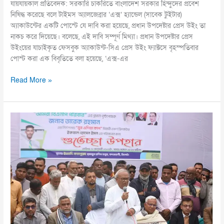
যায়যায়কাল প্রতিবেদক: সরকারি চাকরিতে বাংলাদেশ সরকার হিন্দুদের প্রবেশ
নিষিদ্ধ করেছে বলে টাইমস অ্যালজেব্রার ‘এক্স’ হ্যান্ডেল (সাবেক টুইটার)
অ্যাকাউন্টের একটি পোস্টে যে দাবি করা হয়েছে, প্রধান উপদেষ্টার প্রেস উইং তা
নাকচ করে দিয়েছে। বলেছে, এই দাবি সম্পূর্ণ মিথ্যা। প্রধান উপদেষ্টার প্রেস
উইংয়ের যাচাইকৃত ফেসবুক অ্যাকাউন্ট-সিএ প্রেস উইং ফ্যাক্টসে বৃহস্পতিবার
পোস্ট করা এক বিবৃতিতে বলা হয়েছে, ‘এক্স-এর
Read More »
একাত্তরে
আপনারা
কোন
সেক্টরে
যুদ্ধ
করেছেন:
জামায়াতকে
প্রশ্ন
রিজভীর