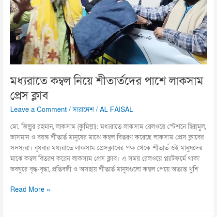
ক্লাব
মধ্যরাতে কম্বল নিয়ে শীতার্তদের পাশে লাকসাম
প্রেস ক্লাব
Leave a Comment
/
সারাদেশ
/
AL FAISAL
মো. জিল্লুর রহমান, লাকসাম (কুমিল্লা): মধ্যরাতে লাকসাম রেলওয়ে স্টেশনে ছিন্নমূল,
ভাসমান ও বয়স্ক শীতার্ত মানুষের মাঝে কম্বল বিতরণ করেছে লাকসাম প্রেস ক্লাবের
সদস্যরা। বুধবার মধ্যরাতে লাকসাম প্রেসক্লাবের পক্ষ থেকে শীতার্ত ওই মানুষদের
মাঝে কম্বল বিতরণ করেন লাকসাম প্রেস ক্লাব। এ সময় রেলওয়ে প্ল্যাটফর্মে থাকা
ভবঘুরে বৃদ্ধ-বৃদ্ধা, প্রতিবন্ধী ও অসহায় শীতার্ত মানুষগুলো কম্বল পেয়ে অত্যন্ত খুশি
Read More »