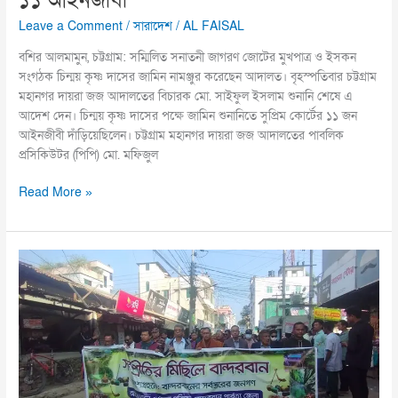
১১ আইনজীবী
Leave a Comment
/
সারাদেশ
/
AL FAISAL
বশির আলমামুন, চট্টগ্রাম: সম্মিলিত সনাতনী জাগরণ জোটের মুখপাত্র ও ইসকন
সংগঠক চিন্ময় কৃষ্ণ দাসের জামিন নামঞ্জুর করেছেন আদালত। বৃহস্পতিবার চট্টগ্রাম
মহানগর দায়রা জজ আদালতের বিচারক মো. সাইফুল ইসলাম শুনানি শেষে এ
আদেশ দেন। চিন্ময় কৃষ্ণ দাসের পক্ষে জামিন শুনানিতে সুপ্রিম কোর্টের ১১ জন
আইনজীবী দাঁড়িয়েছিলেন। চট্টগ্রাম মহানগর দায়রা জজ আদালতের পাবলিক
প্রসিকিউটর (পিপি) মো. মফিজুল
Read More »
বান্দরবানে
জেলা
পরিষদের
আয়োজনে
সম্প্রীতির
মিছিল