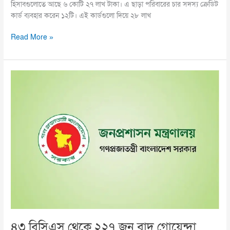
হিসাবগুলোতে আছে ৬ কোটি ২৭ লাখ টাকা। এ ছাড়া পরিবারের চার সদস্য ক্রেডিট
কার্ড ব্যবহার করেন ১২টি। এই কার্ডগু‌লো দি‌য়ে ২৮ লাখ
Read More »
৪৩
বিসিএস
থেকে
২২৭
জন
বাদ
গোয়েন্দা
তথ্যের
ভিত্তিতে:
জনপ্রশাসন
মন্ত্রণালয়
৪৩ বিসিএস থেকে ২২৭ জন বাদ গোয়েন্দা