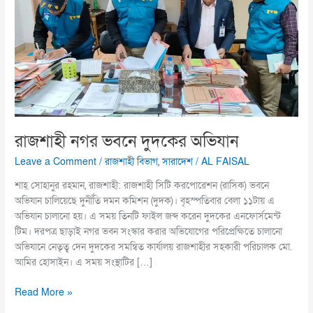
অভিযান
রাজশাহী নগর ভবনে দুদকের অভিযান
Leave a Comment
/
রাজশাহী বিভাগ
,
সারাদেশ
/
AL FAISAL
শাহ্ সোহানুর রহমান, রাজশাহী: রাজশাহী সিটি করপোরেশন (রাসিক) ভবনে
অভিযান চালিয়েছে দুর্নীতি দমন কমিশন (দুদক)। বৃহস্পতিবার বেলা ১১টায় এ
অভিযান চালানো হয়। এ সময় তিনটি ফাইল জব্দ করেন দুদকের এনফোর্সমেন্ট
টিম। দরপত্র ছাড়াই নগর ভবন সংস্কার করার অভিযোগের পরিপ্রেক্ষিতে চালানো
অভিযানে নেতৃত্ব দেন দুদকের সমন্বিত কার্যালয় রাজশাহীর সহকারী পরিচালক মো.
আমির হোসাইন। এ সময় সংস্থাটির […]
Read More »