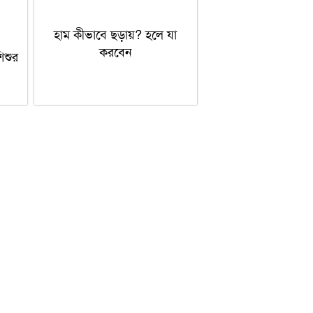
হাম কীভাবে ছড়ায়? হলে যা
করবেন
িশুর