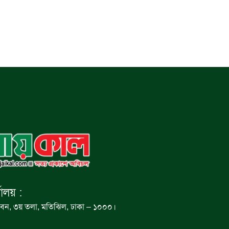
যালয় :
বন, ৩য় তলা, মতিঝিল, ঢাকা – ১০০০।