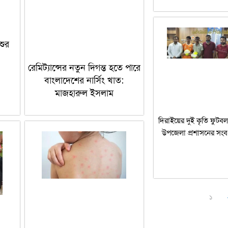
শুর
রেমিট্যান্সের নতুন দিগন্ত হতে পারে
বাংলাদেশের নার্সিং খাত:
মাজহারুল ইসলাম
দিরাইয়ের দুই কৃতি ফুটব
উপজেলা প্রশাসনের সংবর
১