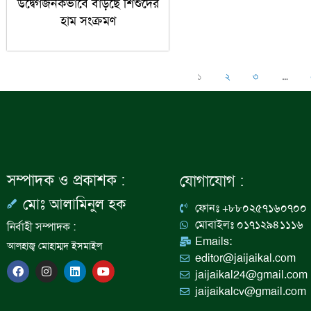
উদ্বেগজনকভাবে বাড়ছে শিশুদের
হাম সংক্রমণ
১
২
৩
…
সম্পাদক ও প্রকাশক :
যোগাযোগ :
মোঃ আলামিনুল হক
ফোনঃ +৮৮০২৫৭১৬০৭০০
মোবাইলঃ ০১৭১২৯৪১১১৬
নির্বাহী সম্পাদক :
Emails:
আলহাজ্ব মোহাম্মদ ইসমাইল
editor@jaijaikal.com
F
I
L
Y
jaijaikal24@gmail.com
a
n
i
o
c
s
n
u
jaijaikalcv@gmail.com
e
t
k
t
b
a
e
u