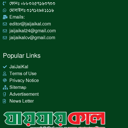
k
a
n
ফোনঃ +৮৮০২৫৭১৬০৭০০
m
মোবাইলঃ ০১৭১২৯৪১১১৬
Emails:
editor@jaijaikal.com
jaijaikal24@gmail.com
jaijaikalcv@gmail.com
Popular Links
JaiJaiKal
Terms of Use
Privacy Notice
Sitemap
Advertisement
News Letter