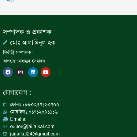
স্বাস্থ্য
সম্পাদক ও প্রকাশক :
মোঃ আলামিনুল হক
নির্বাহী সম্পাদক :
আলহাজ্ব মোহাম্মদ ইসমাইল
F
I
L
Y
a
n
i
o
c
s
n
u
e
t
k
t
b
a
e
u
যোগাযোগ :
o
g
d
b
o
r
i
e
k
a
n
ফোনঃ +৮৮০২৫৭১৬০৭০০
m
মোবাইলঃ ০১৭১২৯৪১১১৬
Emails:
editor@jaijaikal.com
jaijaikal24@gmail.com