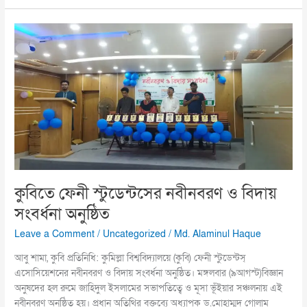
কুবিতে
ফেনী
স্টুডেন্টসের
নবীনবরণ
ও
বিদায়
সংবর্ধনা
অনুষ্ঠিত
কুবিতে ফেনী স্টুডেন্টসের নবীনবরণ ও বিদায়
সংবর্ধনা অনুষ্ঠিত
Leave a Comment
/
Uncategorized
/
Md. Alaminul Haque
আবু শামা, কুবি প্রতিনিধি: কুমিল্লা বিশ্ববিদ্যালয়ে (কুবি) ফেনী স্টুডেন্টস্
এসোসিয়েশনের নবীনবরণ ও বিদায় সংবর্ধনা অনুষ্ঠিত। মঙ্গলবার (৯আগস্ট)বিজ্ঞান
অনুষদের হল রুমে জাহিদুল ইসলামের সভাপতিত্বে ও মূসা ভূঁইয়ার সঞ্চলনায় এই
নবীনবরণ অনুষ্ঠিত হয়। প্রধান অতিথির বক্তব্যে অধ্যাপক ড.মোহাম্মদ গোলাম