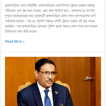
ব্রাহ্মণবাড়িয়া জেলা প্রতিনিধি: ব্রাহ্মণবাড়িয়ার রেলস্টেশনে ট্রেনের ধাক্কায় অজ্ঞাত
পরিচয়ের এক বৃদ্ধ মারা গেছেন। তার বয়স ষাটোর্ধ হবে। মঙ্গলবার (৯ আগস্ট)
দুপুরে ময়নাতদন্তের জন্য মরদেহটি ব্রাহ্মণবাড়িয়া জেলা সদর হাসপাতালের মর্গে
পাঠানোর হয়েছে। গত ৩০ জুলাই অজ্ঞাত একটি ট্রেনের ধাক্কায় ওই বৃদ্ধ আহত
হয়েছিল। পরে ব্রাহ্মণবাড়িয়া রেলওয়ে পুলিশ তাকে উদ্ধার জেলা সদর হাসপাতালে
চিকিৎসার জন্য ভর্তি করেন।
Read More »
নির্বাচন
হতে
না
দেয়ার
আস্ফালন
করে
লাভ
নেই
: