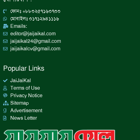
o
g
d
b
o
r
i
e
k
a
n
ফোনঃ +৮৮০২৫৭১৬০৭০০
m
মোবাইলঃ ০১৭১২৯৪১১১৬
Emails:
editor@jaijaikal.com
jaijaikal24@gmail.com
jaijaikalcv@gmail.com
Popular Links
JaiJaiKal
Terms of Use
Privacy Notice
Sitemap
Advertisement
News Letter