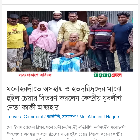
মনোহরদীতে
অসহায়
ও
হতদরিদ্রদের
মাঝে
হুইল
চেয়ার
বিতরণ
করলেন
কেন্দ্রীয়
যুবলীগ
মনোহরদীতে অসহায় ও হতদরিদ্রদের মাঝে
নেতা
হুইল চেয়ার বিতরণ করলেন কেন্দ্রীয় যুবলীগ
কাজী
মাজহার
নেতা কাজী মাজহার
Leave a Comment
/
রাজনীতি
,
সারাদেশ
/
Md. Alaminul Haque
মো. ইমাম হোসেন রিপন, মনোহরদী (নরসিংদী) প্রতিনিধি: নরসিংদীর মনোহরদী
উপজেলায় অসহায় ও হতদরিদ্রদের মাঝে হুইল চেয়ার বিতরণ করেন কেন্দ্রীয়