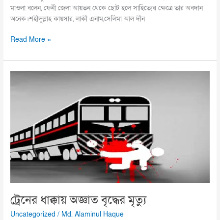
মাওলা বলেন, ফেনী জেলা আয়তন থেকে ছোট হলে সাহিত্যের ক্ষেত্রে তার অবদান
অনেক।শহীদুল্লাহ কায়সার, লাকী এনাম,সেলিমা আল দীন
Read More »
ট্রেনের
ধাক্কায়
অজ্ঞাত
বৃদ্ধের
মৃত্যু
ট্রেনের ধাক্কায় অজ্ঞাত বৃদ্ধের মৃত্যু
Uncategorized
/
Md. Alaminul Haque