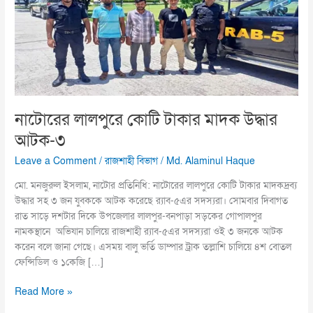
মাদক
উদ্ধার
আটক-৩
নাটোরের লালপুরে কোটি টাকার মাদক উদ্ধার
আটক-৩
Leave a Comment
/
রাজশাহী বিভাগ
/
Md. Alaminul Haque
মো. মনজুরুল ইসলাম, নাটোর প্রতিনিধি: নাটোরের লালপুরে কোটি টাকার মাদকদ্রব্য
উদ্ধার সহ ৩ জন যুবককে আটক করেছে র‍্যাব-৫এর সদস্যরা। সোমবার দিবাগত
রাত সাড়ে দশটার দিকে উপজেলার লালপুর-বনপাড়া সড়কের গোপালপুর
নামকস্থানে অভিযান চালিয়ে রাজশাহী র‍্যাব-৫এর সদস্যরা ওই ৩ জনকে আটক
করেন বলে জানা গেছে। এসময় বালু ভর্তি ডাম্পার ট্রাক তল্লাশি চালিয়ে ৪শ বোতল
ফেন্সিডিল ও ১কেজি […]
Read More »