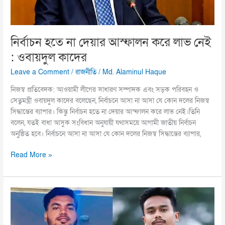
ওবায়দুল
কাদের
নির্বাচন হতে না দেয়ার আস্ফালন করে লাভ নেই
: ওবায়দুল কাদের
Leave a Comment
/
রাজনীতি
/
Md. Alaminul Haque
নিজস্ব প্রতিবেদক: আওয়ামী লীগের সাধারণ সম্পাদক এবং সড়ক পরিবহন ও
সেতুমন্ত্রী ওবায়দুল কাদের বলেছেন, নির্বাচনে আসা না আসা যে কোন দলের নিজস্ব
সিদ্ধান্তের ব্যাপার। কিন্তু নির্বাচন হতে না দেয়ার আস্ফালন করে লাভ নেই।তিনি
বলেন, যতই বাধা আসুক সংবিধান অনুযায়ী যথাসময়ে আগামী জাতীয় নির্বাচন
অনুষ্ঠিত হবে। নির্বাচনে আসা না আসা যে কোন দলের নিজস্ব সিদ্ধান্তের ব্যাপার,
Read More »
নোবিপ্রবির
ব্রাহ্মণবাড়িয়া
জেলা