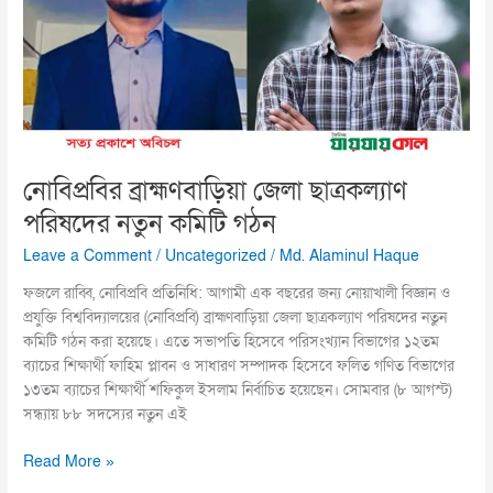
ছাত্রকল্যাণ
পরিষদের
নতুন
কমিটি
গঠন
নোবিপ্রবির ব্রাহ্মণবাড়িয়া জেলা ছাত্রকল্যাণ
পরিষদের নতুন কমিটি গঠন
Leave a Comment
/
Uncategorized
/
Md. Alaminul Haque
ফজলে রাব্বি, নোবিপ্রবি প্রতিনিধি: আগামী এক বছরের জন্য নোয়াখালী বিজ্ঞান ও
প্রযুক্তি বিশ্ববিদ্যালয়ের (নোবিপ্রবি) ব্রাহ্মণবাড়িয়া জেলা ছাত্রকল্যাণ পরিষদের নতুন
কমিটি গঠন করা হয়েছে। এতে সভাপতি হিসেবে পরিসংখ্যান বিভাগের ১২তম
ব্যাচের শিক্ষার্থী ফাহিম প্লাবন ও সাধারণ সম্পাদক হিসেবে ফলিত গণিত বিভাগের
১৩তম ব্যাচের শিক্ষার্থী শফিকুল ইসলাম নির্বাচিত হয়েছেন। সোমবার (৮ আগস্ট)
সন্ধ্যায় ৮৮ সদস্যের নতুন এই
Read More »