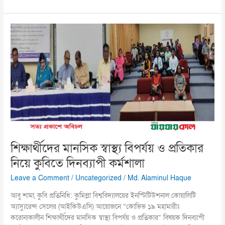
শিক্ষার্থীদের
মানসিক
স্বাস্থ্য
বিপর্যয়
ও
প্রতিকার
নিয়ে
কুবিতে
দিনব্যাপী
কর্মশালা
শিক্ষার্থীদের মানসিক স্বাস্থ্য বিপর্যয় ও প্রতিকার
নিয়ে কুবিতে দিনব্যাপী কর্মশালা
Leave a Comment
/
Uncategorized
/
Md. Alaminul Haque
আবু শামা, কুবি প্রতিনিধি: কুমিল্লা বিশ্ববিদ্যালয়ের ইনস্টিটিউশনাল কোয়ালিটি
অ্যাস্যুরেন্স সেলের (আইকিউএসি) আয়োজনে “কোভিভ ১৯ মহামারীঃ
করোনাকালীন শিক্ষার্থীদের মানসিক স্বাস্থ্য বিপর্যয় ও প্রতিকার” বিষয়ক দিনব্যাপী