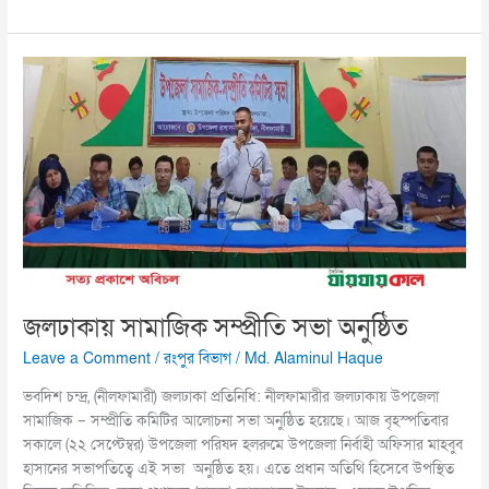
জলঢাকায়
সামাজিক
সম্প্রীতি
সভা
অনুষ্ঠিত
জলঢাকায় সামাজিক সম্প্রীতি সভা অনুষ্ঠিত
Leave a Comment
/
রংপুর বিভাগ
/
Md. Alaminul Haque
ভবদিশ চন্দ্র, (নীলফামারী) জলঢাকা প্রতিনিধি: নীলফামারীর জলঢাকায় উপজেলা
সামাজিক – সম্প্রীতি কমিটির আলোচনা সভা অনুষ্ঠিত হয়েছে। আজ বৃহস্পতিবার
সকালে (২২ সেপ্টেম্বর) উপজেলা পরিষদ হলরুমে উপজেলা নির্বাহী অফিসার মাহবুব
হাসানের সভাপতিত্বে এই সভা অনুষ্ঠিত হয়। এতে প্রধান অতিথি হিসেবে উপস্থিত