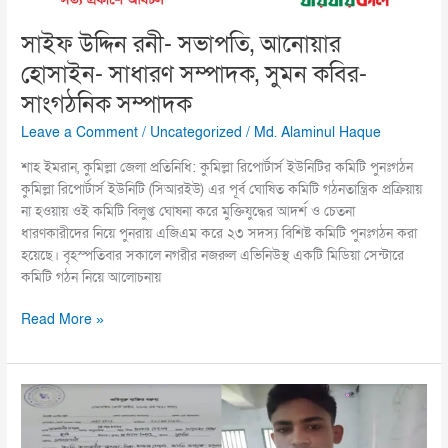
কবির-
সাংগঠনিক
সাইফ উদ্দিন রনী- সভাপতি, আনোয়ার
সম্পাদক
হোসাইন- সাধারণ সম্পাদক, সুমন কবির-
সাংগঠনিক সম্পাদক
Leave a Comment
/
Uncategorized
/
Md. Alaminul Haque
শাহ ইমরান, কুমিল্লা জেলা প্রতিনিধি: কুমিল্লা রিপোর্টার্স ইউনিটির কমিটি পুনঃগঠন
কুমিল্লা রিপোর্টার্স ইউনিটি (সিআরইউ) এর পূর্ব ঘোষিত কমিটি গঠনতান্ত্রিক প্রক্রিয়ায়
না হওয়ায় ওই কমিটি বিলুপ্ত ঘোষনা করে মুক্তিযুদ্ধের আদর্শ ও চেতনা
ধারণকারীদের নিয়ে পুনরায় এজিএম করে ২৩ সদস্য বিশিষ্ট কমিটি পুনঃগঠন করা
হয়েছে। বৃহস্পতিবার সকালে নগরীর নজরুল এভিনিউস্থ একটি মিডিয়া সেন্টারে
কমিটি গঠন নিয়ে আলোচনায়
Read More »
সুবর্নচরে
ছোট
ভাইয়ের