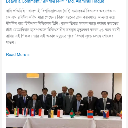
Leave a Comment
/
রাজশাহী বিভাগ
/
Md. Alaminul Haque
রাবি প্রতিনিধি : রাজশাহী বিশ্ববিদ্যালয়ের (রাবি) সমাজকর্ম বিভাগের অধ্যাপক ড.
কে এম রবিউল করিম মারা গেছেন। বিরল ধরনের ব্লাড ক্যানসারে আক্রান্ত হয়ে
দীর্ঘদিন ধরে চিকিৎসা নিচ্ছিলেন তিনি। বৃহস্পতিবার সকাল সাড়ে নয়টায় ভারতের
টাটা মেমোরিয়াল হাসপাতালে চিকিৎসাধীন অবস্থায় মৃত্যুবরণ করেন ৫১ বছর বয়সী
রাবির এই শিক্ষক। তার এই অকাল মৃত্যুতে পুরো বিভাগ জুড়ে চলছে শোকের
মাতম।
Read More »
জার্মানে
নিযুক্ত
মান্যবর
রাষ্ট্রদূত
মো.
মোশাররফ
হোসেন
ভুঁইয়ার
টাইম