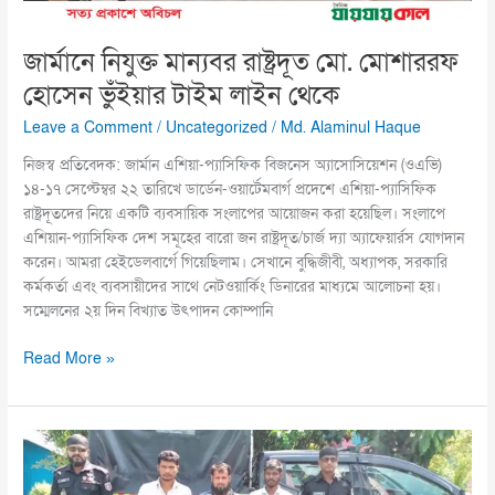
লাইন
থেকে
জার্মানে নিযুক্ত মান্যবর রাষ্ট্রদূত মো. মোশাররফ
হোসেন ভুঁইয়ার টাইম লাইন থেকে
Leave a Comment
/
Uncategorized
/
Md. Alaminul Haque
নিজস্ব প্রতিবেদক: জার্মান এশিয়া-প্যাসিফিক বিজনেস অ্যাসোসিয়েশন (ওএভি)
১৪-১৭ সেপ্টেম্বর ২২ তারিখে ডার্ডেন-ওয়ার্টেমবার্গ প্রদেশে এশিয়া-প্যাসিফিক
রাষ্ট্রদূতদের নিয়ে একটি ব্যবসায়িক সংলাপের আয়োজন করা হয়েছিল। সংলাপে
এশিয়ান-প্যাসিফিক দেশ সমূহের বারো জন রাষ্ট্রদূত/চার্জ দ্যা অ্যাফেয়ার্রস যোগদান
করেন। আমরা হেইডেলবার্গে গিয়েছিলাম। সেখানে বুদ্ধিজীবী, অধ্যাপক, সরকারি
কর্মকর্তা এবং ব্যবসায়ীদের সাথে নেটওয়ার্কিং ডিনারের মাধ্যমে আলোচনা হয়।
সম্মেলনের ২য় দিন বিখ্যাত উৎপাদন কোম্পানি
Read More »
পটুয়াখালীতে তামা,
এমএস
এঙ্গেল