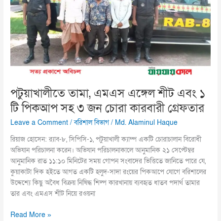
শীট
এবং
১
টি
পিকআপ
সহ
৩
জন
পটুয়াখালীতে তামা, এমএস এঙ্গেল শীট এবং ১
চোরা
টি পিকআপ সহ ৩ জন চোরা কারবারী গ্রেফতার
কারবারী
গ্রেফতার
Leave a Comment
/
বরিশাল বিভাগ
/
Md. Alaminul Haque
রিয়াজ হোসেন: র‍্যাব-৮, সিপিসি-১, পটুয়াখালী ক্যাম্প একটি চোরাচালান বিরোধী
অভিযান পরিচালনা করেন। অভিযান পরিচালনাকালে আনুমানিক ২১ সেপ্টেম্বর
আনুমানিক রাত ১১:১০ মিনিটের সময় গোপন সংবাদের ভিত্তিতে জানিতে পারে যে,
কুয়াকাটা দিক হইতে আগত একটি হলুদ-সাদা রংয়ের পিকআপে যোগে বরিশালের
উদ্দেশ্যে কিছু অবৈধ বিক্রয় নিষিদ্ধ শিল্প কারখানায় ব্যবহৃত ধাতব পদার্থ তামার
তার এবং এমএস শীট নিয়ে রওয়না
Read More »