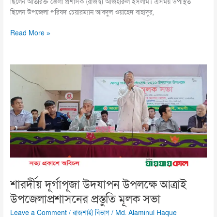
ছিলেন অতিরিক্ত জেলা প্রশাসক (রাজস্ব) আজহারুল ইসলাম। এসময় উপস্থিত
ছিলেন উপজেলা পরিষদ চেয়ারম্যান আবদুল ওয়াহেদ বাহাদুর,
Read More »
শারর্দীয়
দূর্গাপূজা
উদযাপন
উপলক্ষে
আত্রাই
উপজেলাপ্রশাসনের
প্রস্তুতি
মূলক
সভা
শারর্দীয় দূর্গাপূজা উদযাপন উপলক্ষে আত্রাই
উপজেলাপ্রশাসনের প্রস্তুতি মূলক সভা
Leave a Comment
/
রাজশাহী বিভাগ
/
Md. Alaminul Haque