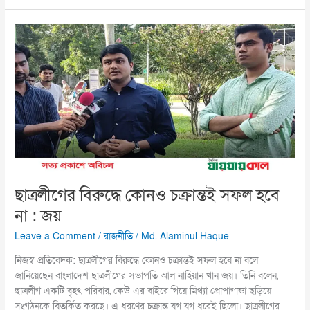
ছাত্রলীগের
বিরুদ্ধে
কোনও
চক্রান্তই
সফল
হবে
না
:
জয়
ছাত্রলীগের বিরুদ্ধে কোনও চক্রান্তই সফল হবে
না : জয়
Leave a Comment
/
রাজনীতি
/
Md. Alaminul Haque
নিজস্ব প্রতিবেদক: ছাত্রলীগের বিরুদ্ধে কোনও চক্রান্তই সফল হবে না বলে
জানিয়েছেন বাংলাদেশ ছাত্রলীগের সভাপতি আল নাহিয়ান খান জয়। তিনি বলেন,
ছাত্রলীগ একটি বৃহৎ পরিবার, কেউ এর বাইরে গিয়ে মিথ্যা প্রোপাগান্ডা ছড়িয়ে
সংগঠনকে বিতর্কিত করছে। এ ধরণের চক্রান্ত যুগ যুগ ধরেই ছিলো। ছাত্রলীগের