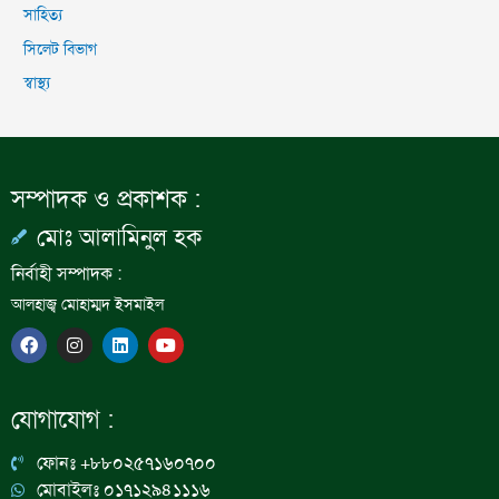
সাহিত্য
সিলেট বিভাগ
স্বাস্থ্য
সম্পাদক ও প্রকাশক :
মোঃ আলামিনুল হক
নির্বাহী সম্পাদক :
আলহাজ্ব মোহাম্মদ ইসমাইল
F
I
L
Y
a
n
i
o
c
s
n
u
e
t
k
t
b
a
e
u
যোগাযোগ :
o
g
d
b
o
r
i
e
k
a
n
ফোনঃ +৮৮০২৫৭১৬০৭০০
m
মোবাইলঃ ০১৭১২৯৪১১১৬