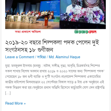
পেলেন
দুই
সংগঠনসহ
১৮
গুণীজন
২০১৯-২০ বছরে শিল্পকলা পদক পেলেন দুই
সংগঠনসহ ১৮ গুণীজন
Leave a Comment
/
সাহিত্য
/
Md. Alaminul Haque
মুহা. মনজুরুল ইসলাম (মনজু) : নাটক, সঙ্গীত, নৃত্য, আবৃত্তি, চিত্রকর্মসহ শিল্পের
সকল শাখায় বিশেষ অবদান রাখায় ২০১৯ ও ২০২০ সালের জন্য ‘শিল্পকলা পদক’
পেয়েছেন ১৮ জন গুণী ব্যাক্তি ও দু’টি সংগঠন।বাংলাদেশ শিল্পকলা একাডেমির
জাতীয় নাট্যশালা মিলনায়তনে ২২ সেপ্টেম্বর বিকাল সাড়ে ৪ টায় এক অনুষ্ঠানে এই
পদক বিতরণ করা হয়।অনুষ্ঠানে প্রধান অতিথি হিসেবে ভার্চ্যুয়ালি যোগ দেন রাষ্ট্রপতি
[…]
Read More »