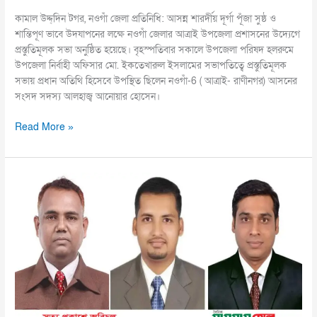
কামাল উদ্দ্দিন টগর, নওগাঁ জেলা প্রতিনিধি: আসন্ন শারর্দীয় দূর্গা পূঁজা সুষ্ঠ ও
শান্তিপূণ ভাবে উদযাপনের লক্ষে নওগাঁ জেলার আত্রাই উপজেলা প্রশাসনের উদ্যেগে
প্রস্তুতিমূলক সভা অনুষ্ঠিত হয়েছে। বৃহস্পতিবার সকালে উপজেলা পরিষদ হলরুমে
উপজেলা নির্বাহী অফিসার মো. ইকতেখারুল ইসলামের সভাপতিত্বে প্রস্তুতিমূলক
সভায় প্রধান অতিথি হিসেবে উপস্থিত ছিলেন নওগাঁ-6 ( আত্রাই- রাণীনগর) আসনের
সংসদ সদস্য আলহাজ্ব আনোয়ার হোসেন।
Read More »
সাইফ
উদ্দিন
রনী-
সভাপতি,
আনোয়ার
হোসাইন-
সাধারণ
সম্পাদক,
সুমন