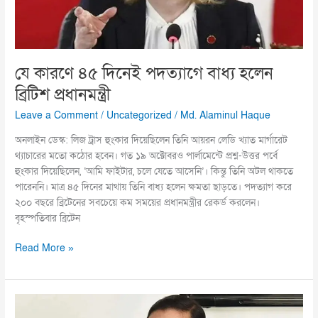
ব্রিটিশ
প্রধানমন্ত্রী
যে কারণে ৪৫ দিনেই পদত্যাগে বাধ্য হলেন
ব্রিটিশ প্রধানমন্ত্রী
Leave a Comment
/
Uncategorized
/
Md. Alaminul Haque
অনলাইন ডেস্ক: লিজ ট্রাস হুংকার দিয়েছিলেন তিনি আয়রন লেডি খ্যাত মার্গারেট
থ্যাচারের মতো কঠোর হবেন। গত ১৯ অক্টোবরও পার্লামেন্টে প্রশ্ন-উত্তর পর্বে
হুংকার দিয়েছিলেন, ‘আমি ফাইটার, চলে যেতে আসেনি’। কিন্তু তিনি অটল থাকতে
পারেননি। মাত্র ৪৫ দিনের মাথায় তিনি বাধ্য হলেন ক্ষমতা ছাড়তে। পদত্যাগ করে
২০০ বছরে ব্রিটেনের সবচেয়ে কম সময়ের প্রধানমন্ত্রীর রেকর্ড করলেন।
বৃহস্পতিবার ব্রিটেন
Read More »
বিএনপি
দেশের