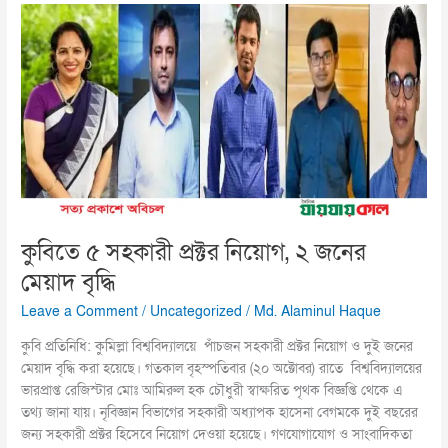
কুবিতে
৫
সহকারী
প্রক্টর
নিয়োগ,
২
জনের
মেয়াদ
বৃদ্ধি
কুবিতে ৫ সহকারী প্রক্টর নিয়োগ, ২ জনের
মেয়াদ বৃদ্ধি
Leave a Comment
/
Uncategorized
/
Md. Alaminul Haque
কুবি প্রতিনিধি: কুমিল্লা বিশ্ববিদ্যালয়ে পাঁচজন সহকারী প্রক্টর নিয়োগ ও দুই জনের
মেয়াদ বৃদ্ধি করা হয়েছে। গতকাল বৃহস্পতিবার (২০ অক্টোবর) রাতে বিশ্ববিদ্যালয়ের
ভারপ্রাপ্ত রেজিস্টার মোঃ আমিরুল হক চৌধুরী স্বাক্ষরিত পৃথক বিজ্ঞপ্তি থেকে এ
তথ্য জানা যায়। নৃবিজ্ঞান বিভাগের সহকারী অধ্যাপক হাসেনা বেগমকে দুই বছরের
জন্য সহকারী প্রক্টর হিসেবে নিয়োগ দেওয়া হয়েছে। গণযোগাযোগ ও সাংবাদিকতা