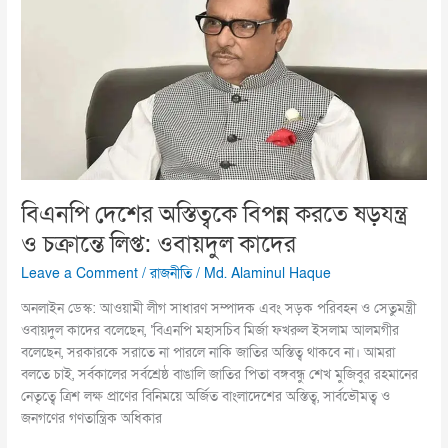
অস্তিত্বকে
বিপন্ন
করতে
ষড়যন্ত্র
ও
চক্রান্তে
লিপ্ত:
ওবায়দুল
কাদের
বিএনপি দেশের অস্তিত্বকে বিপন্ন করতে ষড়যন্ত্র
ও চক্রান্তে লিপ্ত: ওবায়দুল কাদের
Leave a Comment
/
রাজনীতি
/
Md. Alaminul Haque
অনলাইন ডেস্ক: আওয়ামী লীগ সাধারণ সম্পাদক এবং সড়ক পরিবহন ও সেতুমন্ত্রী
ওবায়দুল কাদের বলেছেন, ‘বিএনপি মহাসচিব মির্জা ফখরুল ইসলাম আলমগীর
বলেছেন, সরকারকে সরাতে না পারলে নাকি জাতির অস্তিত্ব থাকবে না। আমরা
বলতে চাই, সর্বকালের সর্বশ্রেষ্ঠ বাঙালি জাতির পিতা বঙ্গবন্ধু শেখ মুজিবুর রহমানের
নেতৃত্বে ত্রিশ লক্ষ প্রাণের বিনিময়ে অর্জিত বাংলাদেশের অস্তিত্ব, সার্বভৌমত্ব ও
জনগণের গণতান্ত্রিক অধিকার