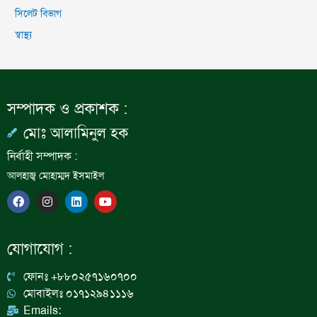
সিলেট বিভাগ
স্বাস্থ্য
সম্পাদক ও প্রকাশক :
মোঃ আলামিনুল হক
নির্বাহী সম্পাদক :
আলহাজ্ব মোহাম্মদ ইসমাইল
F
I
L
Y
a
n
i
o
c
s
n
u
e
t
k
t
b
a
e
u
যোগাযোগ :
o
g
d
b
o
r
i
e
k
a
n
ফোনঃ +৮৮০২৫৭১৬০৭০০
m
মোবাইলঃ ০১৭১২৯৪১১১৬
Emails: