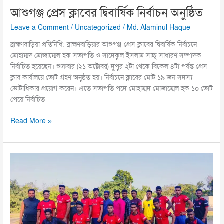
আশুগঞ্জ প্রেস ক্লাবের দ্বিবার্ষিক নির্বাচন অনুষ্ঠিত
Leave a Comment
/
Uncategorized
/
Md. Alaminul Haque
ব্রাহ্মণবাড়িয়া প্রতিনিধি: ব্রাহ্মণবাড়িয়ার আশুগঞ্জ প্রেস ক্লাবের দ্বিবার্ষিক নির্বাচনে
মোহাম্মদ মোজাম্মেল হক সভাপতি ও সাদেকুল ইসলাম সাচ্চু সাধারণ সম্পাদক
নির্বাচিত হয়েছেন। শুক্রবার (২১ অক্টোবর) দুপুর ২টা থেকে বিকেল ৪টা পর্যন্ত প্রেস
ক্লাব কার্যালয়ে ভোট গ্রহণ অনুষ্ঠত হয়। নির্বাচনে ক্লাবের মোট ১৯ জন সদস্য
ভোটাধিকার প্রয়োগ করেন। এতে সভাপতি পদে মোহাম্মদ মোজাম্মেল হক ১০ ভোট
পেয়ে নির্বাচিত
Read More »
নবীনগরে
প্রীতি
ম্যাচে
সাতমোরা
০
আহাম্মদপুর