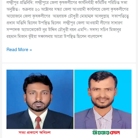
লক্ষ্মীপুর প্রতিনিধি: লক্ষ্মীপুরে জেলা কৃষকলীগের কার্যনির্বাহী কমিটির পরিচিত সভা
অনুষ্ঠিত। শুক্রবার ২০ অক্টোবর সন্ধ্যা জেলা আওয়ামী কার্যালয়ে জেলা কৃষকলীগের
আয়োজনে জেলা কৃষকলীগের আহ্বায়ক চৌধুরী মোহাম্মদ আবদুল্লাহ্ সভাপতিত্বে
প্রধান অতিথি ছিলেন উপস্থিত ছিলেন লক্ষ্মীপুর জেলা আওয়ামী লীগের সাধারণ
সম্পাদক অ্যাডভোকেট নুর উদ্দিন চৌধুরী নয়ন এমপি। সদস্য সচিব মিজানুর
রহমান মিজান ভূঁইয়া সঞ্চালনায় আরো উপস্থিত ছিলেন বাংলাদেশ
Read More »
আশুগঞ্জ
প্রেস
ক্লাবের
দ্বিবার্ষিক
নির্বাচন
অনুষ্ঠিত