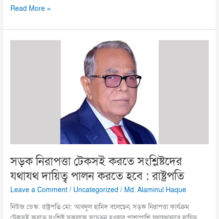
Read More »
সড়ক
নিরাপত্তা
টেকসই
করতে
সংশ্লিষ্টদের
যথাযথ
দায়িত্ব
পালন
করতে
হবে
:
সড়ক নিরাপত্তা টেকসই করতে সংশ্লিষ্টদের
রাষ্ট্রপতি
যথাযথ দায়িত্ব পালন করতে হবে : রাষ্ট্রপতি
Leave a Comment
/
Uncategorized
/
Md. Alaminul Haque
নিউজ ডেস্ক: রাষ্ট্রপতি মো: আবদুল হামিদ বলেছেন, সড়ক নিরাপত্তা কার্যক্রম
টেকসই করতে সংশ্লিষ্ট সকলকে সচেতন হওয়ার পাশাপাশি যথাযথভাবে দায়িত্ব