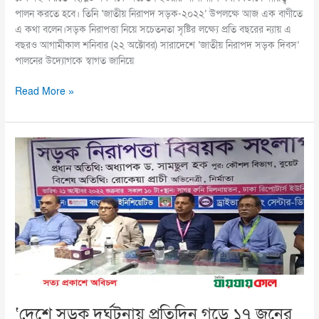
পালন করতে হবে। তিনি ‘জাতীয় নিরাপদ সড়ক-২০২২’ উপলক্ষে আজ এক বাণীতে
এ কথা বলেন।সড়ক নিরাপত্তা নিয়ে সচেতনতা সৃষ্টির লক্ষ্যে প্রতি বছরের ন্যায় এ
বছরও আগামীকাল শনিবার (২২ অক্টোবর) সারাদেশে ‘জাতীয় নিরাপদ সড়ক দিবস’
পালনের উদ্যোগকে স্বাগত জানিয়ে
Read More »
‘দেশে
সড়ক
দুর্ঘটনায়
প্রতিদিন
গড়ে
১৭
জনের
প্রাণহানি
ঘটছে’
‘দেশে সড়ক দুর্ঘটনায় প্রতিদিন গড়ে ১৭ জনের