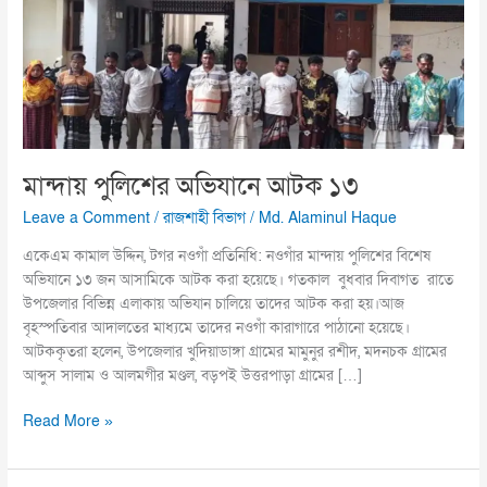
১৩
মান্দায় পুলিশের অভিযানে আটক ১৩
Leave a Comment
/
রাজশাহী বিভাগ
/
Md. Alaminul Haque
একেএম কামাল উদ্দিন, টগর নওগাঁ প্রতিনিধি: নওগাঁর মান্দায় পুলিশের বিশেষ
অভিযানে ১৩ জন আসামিকে আটক করা হয়েছে। গতকাল বুধবার দিবাগত রাতে
উপজেলার বিভিন্ন এলাকায় অভিযান চালিয়ে তাদের আটক করা হয়।আজ
বৃহস্পতিবার আদালতের মাধ্যমে তাদের নওগাঁ কারাগারে পাঠানো হয়েছে।
আটককৃতরা হলেন, উপজেলার খুদিয়াডাঙ্গা গ্রামের মামুনুর রশীদ, মদনচক গ্রামের
আব্দুস সালাম ও আলমগীর মণ্ডল, বড়পই উত্তরপাড়া গ্রামের […]
Read More »