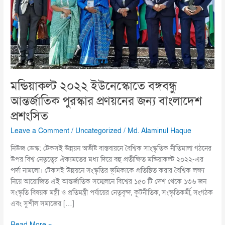
আন্তর্জাতিক
পুরস্কার
প্রণয়নের
জন্য
বাংলাদেশ
প্রশংসিত
মন্ডিয়াকল্ট ২০২২ ইউনেস্কোতে বঙ্গবন্ধু
আন্তর্জাতিক পুরস্কার প্রণয়নের জন্য বাংলাদেশ
প্রশংসিত
Leave a Comment
/
Uncategorized
/
Md. Alaminul Haque
নিউজ ডেস্ক: টেকসই উন্নয়ন অভীষ্ট বাস্তবায়নে বৈশ্বিক সাংস্কৃতিক নীতিমালা গঠনের
উপর বিশ্ব নেতৃত্বের ঐক্যমতের মধ্য দিয়ে বহু প্রতীক্ষিত মন্ডিয়াকল্ট ২০২২-এর
পর্দা নামলো। টেকসই উন্নয়নে সংস্কৃতির ভূমিকাকে প্রতিষ্ঠিত করার বৈশ্বিক লক্ষ্য
নিয়ে আয়োজিত এই আন্তর্জাতিক সম্মেলনে বিশ্বের ১৫০ টি দেশ থেকে ১৩৬ জন
সংস্কৃতি বিষয়ক মন্ত্রী ও প্রতিমন্ত্রী পর্যায়ের নেতৃবৃন্দ, কূটনীতিক, সংস্কৃতিকর্মী, সংগঠক
এবং সুশীল সমাজের […]