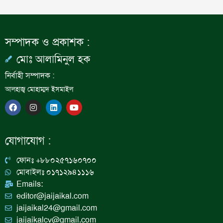
সম্পাদক ও প্রকাশক :
মোঃ আলামিনুল হক
নির্বাহী সম্পাদক :
আলহাজ্ব মোহাম্মদ ইসমাইল
F
I
L
Y
a
n
i
o
c
s
n
u
e
t
k
t
b
a
e
u
যোগাযোগ :
o
g
d
b
o
r
i
e
k
a
n
ফোনঃ +৮৮০২৫৭১৬০৭০০
m
মোবাইলঃ ০১৭১২৯৪১১১৬
Emails:
editor@jaijaikal.com
jaijaikal24@gmail.com
jaijaikalcv@gmail.com