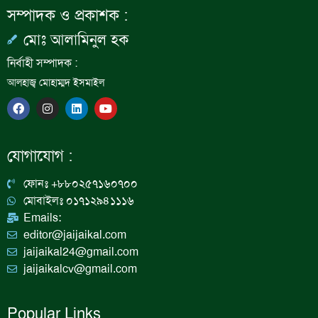
সম্পাদক ও প্রকাশক :
মোঃ আলামিনুল হক
নির্বাহী সম্পাদক :
আলহাজ্ব মোহাম্মদ ইসমাইল
F
I
L
Y
a
n
i
o
c
s
n
u
e
t
k
t
b
a
e
u
যোগাযোগ :
o
g
d
b
o
r
i
e
k
a
n
ফোনঃ +৮৮০২৫৭১৬০৭০০
m
মোবাইলঃ ০১৭১২৯৪১১১৬
Emails:
editor@jaijaikal.com
jaijaikal24@gmail.com
jaijaikalcv@gmail.com
Popular Links