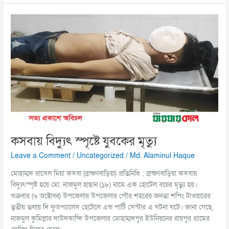
কসবায়
বিদ্যুৎ
স্পৃষ্টে
যুবকের
মৃত্যু
কসবায় বিদ্যুৎ স্পৃষ্টে যুবকের মৃত্যু
Leave a Comment
/
Uncategorized
/
Md. Alaminul Haque
মোহাম্মদ রাসেল মিয়া কসবা (ব্রাহ্মণবাড়িয়া) প্রতিনিধি : ব্রাহ্মণবাড়িয়া কসবায়
বিদ্যুৎস্পৃষ্ট হয়ে মো. নাজমুল হাছান (১৮) নামে এক হোটেল বয়ের মৃত্যু হয়।
শুক্রবার (৬ অক্টোবর) উপজেলার উপজেলার পৌর শহরের জনতা শপিং টাওয়ারের
তৃতীয় তলায় দি ফুডপ্যালেস হেটেলে এন্ড পার্টি সেন্টার এ ঘটনা ঘটে। জানা গেছে,
নাজমুল কুমিল্লার দাউদকান্দি উপজেলার মোহাম্মদপুর ইউনিয়নের রায়পুর গ্রামের