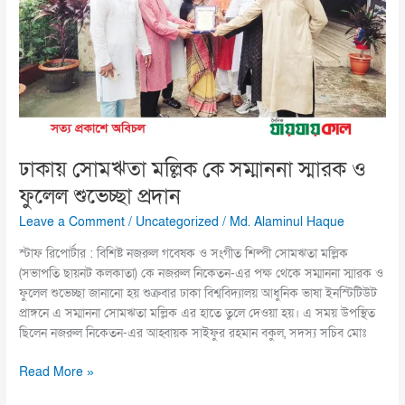
কে
সম্মাননা
স্মারক
ও
ফুলেল
শুভেচ্ছা
প্রদান
ঢাকায় সোমঋতা মল্লিক কে সম্মাননা স্মারক ও
ফুলেল শুভেচ্ছা প্রদান
Leave a Comment
/
Uncategorized
/
Md. Alaminul Haque
স্টাফ রিপোর্টার : বিশিষ্ট নজরুল গবেষক ও সংগীত শিল্পী সোমঋতা মল্লিক
(সভাপতি ছায়নট কলকাতা) কে নজরুল নিকেতন-এর পক্ষ থেকে সম্মাননা স্মারক ও
ফুলেল শুভেচ্ছা জানানো হয় শুক্রবার ঢাকা বিশ্ববিদ্যালয় আধুনিক ভাষা ইনস্টিটিউট
প্রাঙ্গনে এ সম্মাননা সোমঋতা মল্লিক এর হাতে তুলে দেওয়া হয়। এ সময় উপস্থিত
ছিলেন নজরুল নিকেতন-এর আহ্বায়ক সাইফুর রহমান বকুল, সদস্য সচিব মোঃ
Read More »