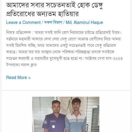
আমাদের সবার সচেতনতাই হোক ডেঙ্গু
প্রতিরোধের অন্যতম হাতিয়ার
Leave a Comment
/
সকল বিভাগ
/
Md. Alaminul Haque
নিজস্ব প্রতিবেদক : আমরা সবাই জানি রোগ নিরাময়ের চাইতে প্রতিরোধই উত্তম।
বর্তমানে মহামারী আকারে দেখা দেয়া ডেঙ্গু রোগে আক্রান্ত রোগীদের নিয়ে আমরা
সবাই হিমশিম খাচ্ছি, অথচ আমাদের একটু সচেতনতাই পারে ডেঙ্গু প্রতিরোধ
করতে। আমরা যার যার অবস্থান থেকে পরিষ্কার-পরিচ্ছন্নতা প্রসঙ্গে সবাইকে
সচেতন করলেই এ মহামারীর মুখোমুখী হতে হতো না। অক্টোবর সেবা মাস-২০২৩
উপলক্ষ্যে লায়ন্স ক্লাব
Read More »
বাঘায়
সাইকেল
মেকানিক
হত্যাকারী
আটক