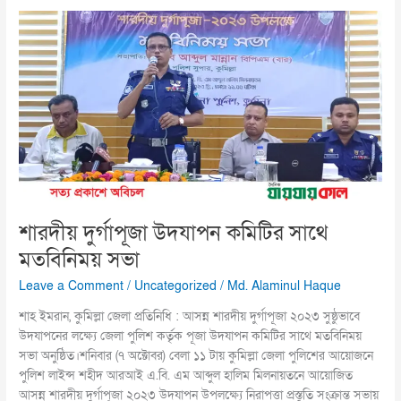
শারদীয়
দুর্গাপূজা
উদযাপন
কমিটির
সাথে
মতবিনিময়
সভা
শারদীয় দুর্গাপূজা উদযাপন কমিটির সাথে
মতবিনিময় সভা
Leave a Comment
/
Uncategorized
/
Md. Alaminul Haque
শাহ ইমরান, কুমিল্লা জেলা প্রতিনিধি : আসন্ন শারদীয় দুর্গাপূজা ২০২৩ সুষ্ঠুভাবে
উদযাপনের লক্ষ্যে জেলা পুলিশ কর্তৃক পূজা উদযাপন কমিটির সাথে মতবিনিময়
সভা অনুষ্ঠিত।শনিবার (৭ অক্টোবর) বেলা ১১ টায় কুমিল্লা জেলা পুলিশের আয়োজনে
পুলিশ লাইন্স শহীদ আরআই এ.বি. এম আব্দুল হালিম মিলনায়তনে আয়োজিত
আসন্ন শারদীয় দুর্গাপূজা ২০২৩ উদযাপন উপলক্ষ্যে নিরাপত্তা প্রস্তুতি সংক্রান্ত সভায়