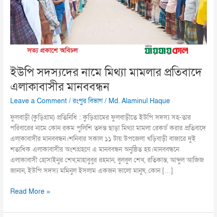
মামলার
প্রতিবাদে
এলাকাবাসীর
মানববন্ধন
ইউপি সদস্যদের নামে মিথ্যা মামলার প্রতিবাদে
এলাকাবাসীর মানববন্ধন
Leave a Comment
/
রংপুর বিভাগ
/
Md. Alaminul Haque
ফুলবাড়ী (কুড়িগ্রাম) প্রতিনিধি : কুড়িগ্রামের ফুলবাড়ীতে ইউপি সদস্য সহ-তার
পরিবারের নামে কোন রকম পুলিশি তদন্ত ছাড়া মিথ্যা মামলা রেকর্ড করার প্রতিবাদে
এলাকাবাসীর মানববন্ধন।শনিবার সকাল ১১ টায় উপজেলা খড়িবাড়ী বাজারে দুই
শতাধিক এলাকাবাসীর অংশগ্রহণে এ মানববন্ধন অনুষ্ঠিত হয়।মানববন্ধনে
এলাকাবাসী হোসাইনুর শেখ,মাহাবুবুর রহমান, বুলবুল শেখ, রতিকান্ত, আব্দুল আজিজ
জানান, ইউপি সদস্য মমিনুল ইসলাম একজন ভালো মানুষ, কোন […]
Read More »