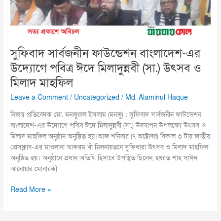
পবিত্র
ঈদে
মিলাদুন্নবী
(সা.)
উৎসব
সুফিবাদ সার্বজনীন ফাউন্ডেশন বাংলাদেশ-এর
ও
উদ্যোগে পবিত্র ঈদে মিলাদুন্নবী (সা.) উৎসব ও
মিলাদ
মাহফিল
মিলাদ মাহফিল
Leave a Comment
/
Uncategorized
/
Md. Alaminul Haque
নিজস্ব প্রতিবেদক মো. মনজুরুল ইসলাম (মনজু) : সুফিবাদ সার্বজনীন ফাউন্ডেশন
বাংলাদেশ-এর উদ্যোগে পবিত্র ঈদে মিলাদুন্নবী (সা.) উদযাপন উপলক্ষ্যে উৎসব ও
মিলাদ মাহফিল অনুষ্ঠান অনুষ্ঠিত হয়।আজ শনিবার (৭ অক্টোবর) বিকাল ৩ টায় জাতীয়
প্রেসক্লাব-এর মাওলানা আকরম খাঁ মিলনায়তনে সুফিধারা উৎসব ও মিলাদ মাহফিল
অনুষ্ঠিত হয়। অনুষ্ঠানে প্রধান অতিথি হিসাবে উপস্থিত ছিলেন, হযরত শাহ সাঈদ
আনোয়ার মোবারকী
Read More »