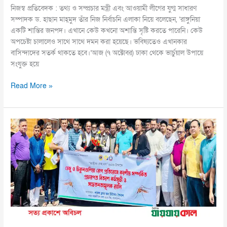
নিজস্ব প্রতিবেদক : তথ্য ও সম্প্রচার মন্ত্রী এবং আওয়ামী লীগের যুগ্ম সাধারণ
সম্পাদক ড. হাছান মাহ্‌মুদ তাঁর নিজ নির্বাচনি এলাকা নিয়ে বলেছেন, ‘রাঙ্গুনিয়া
একটি শান্তির জনপদ। এখানে কেউ কখনো অশান্তি সৃষ্টি করতে পারেনি। কেউ
অপচেষ্টা চালালেও সাথে সাথে দমন করা হয়েছে। ভবিষ্যতেও এখানকার
বাসিন্দাদের সতর্ক থাকতে হবে।’আজ (৭ অক্টোবর) ঢাকা থেকে ভার্চুয়াল উপায়ে
সংযুক্ত হয়ে
Read More »
আমাদের
সবার
সচেতনতাই
হোক
ডেঙ্গু
প্রতিরোধের
অন্যতম
হাতিয়ার