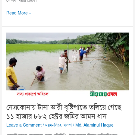
সেলিম মিয়ার ছেলে।
Read More »
নেত্রকোনায়
টানা
ভারী
বৃষ্টিপাতে
তলিয়ে
গেছে
১১
হাজার
৮৮২
হেক্টর
জমির
নেত্রকোনায় টানা ভারী বৃষ্টিপাতে তলিয়ে গেছে
আমন
১১ হাজার ৮৮২ হেক্টর জমির আমন ধান
ধান
Leave a Comment
/
ময়মনসিংহ বিভাগ
/
Md. Alaminul Haque