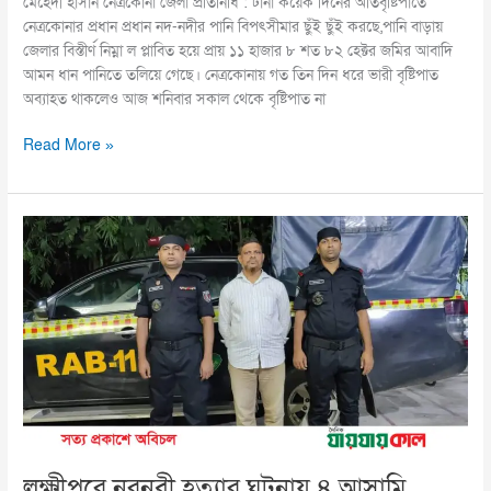
মেহেদী হাসান নেত্রকোনা জেলা প্রতিনিধি : টানা কয়েক দিনের অতিবৃষ্টিপাতে
নেত্রকোনার প্রধান প্রধান নদ-নদীর পানি বিপৎসীমার ছুঁই ছুঁই করছে,পানি বাড়ায়
জেলার বিস্তীর্ণ নিম্না ল প্লাবিত হয়ে প্রায় ১১ হাজার ৮ শত ৮২ হেক্টর জমির আবাদি
আমন ধান পানিতে তলিয়ে গেছে। নেত্রকোনায় গত তিন দিন ধরে ভারী বৃষ্টিপাত
অব্যাহত থাকলেও আজ শনিবার সকাল থেকে বৃষ্টিপাত না
Read More »
লক্ষ্মীপুরে
নুরনবী
হত্যার
ঘটনায়
৪
আসামি
কারাগারে
লক্ষ্মীপুরে নুরনবী হত্যার ঘটনায় ৪ আসামি