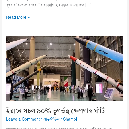
বুধবার বিকেলে রাজধানীর ধানমন্ডি ২৭ নম্বরে আয়োজিত […]
Read More »
ইরানে
সচল
৯০%
ভূগর্ভস্থ
ক্ষেপণাস্ত্র
ঘাঁটি
ইরানে সচল ৯০% ভূগর্ভস্থ ক্ষেপণাস্ত্র ঘাঁটি
Leave a Comment
/
আন্তর্জাতিক
/
Shamol