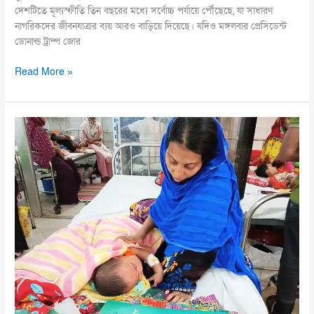
দেশটিতে মূল্যস্ফীতি তিন বছরের মধ্যে সর্বোচ্চ পর্যায়ে পৌঁছেছে, যা সাধারণ
নাগরিকদের জীবনযাত্রার ব্যয় আরও বাড়িয়ে দিয়েছে। যদিও মঙ্গলবার প্রেসিডেন্ট
ডোনাল্ড ট্রাম্প জোর
Read More »
হাম
ও
উপসর্গে
আরও
৯
শিশুর
মৃত্যু