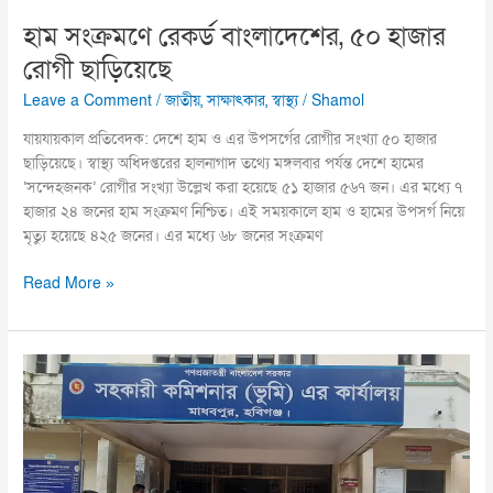
হাম সংক্রমণে রেকর্ড বাংলাদেশের, ৫০ হাজার
রোগী ছাড়িয়েছে
Leave a Comment
/
জাতীয়
,
সাক্ষাৎকার
,
স্বাস্থ্য
/
Shamol
যায়যায়কাল প্রতিবেদক: দেশে হাম ও এর উপসর্গের রোগীর সংখ্যা ৫০ হাজার
ছাড়িয়েছে। স্বাস্থ্য অধিদপ্তরের হালনাগাদ তথ্যে মঙ্গলবার পর্যন্ত দেশে হামের
‘সন্দেহজনক’ রোগীর সংখ্যা উল্লেখ করা হয়েছে ৫১ হাজার ৫৬৭ জন। এর মধ্যে ৭
হাজার ২৪ জনের হাম সংক্রমণ নিশ্চিত। এই সময়কালে হাম ও হামের উপসর্গ নিয়ে
মৃত্যু হয়েছে ৪২৫ জনের। এর মধ্যে ৬৮ জনের সংক্রমণ
Read More »
সার্ভেয়ার
নেই,
থমকে
আছে
মাধবপুর
ভূমি