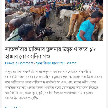
তুলনায়
উদ্বৃত্ত
থাকবে
১৮
হাজার
কোরবানির
পশু
সাতক্ষীরায় চাহিদার তুলনায় উদ্বৃত্ত থাকবে ১৮
হাজার কোরবানির পশু
Leave a Comment
/
খুলনা বিভাগ
,
সারাদেশ
/
Shamol
আব্দুর রহমান, সাতক্ষীরা: আসন্ন ঈদুল আজহাকে সামনে রেখে সাতক্ষীরায়
কোরবানির পশুর সরবরাহ এবার চাহিদার তুলনায় প্রায় ১৮ হাজার পশু উদ্বৃত্ত থাকবে
বলে জানিয়েছেন জেলা প্রাণিসম্পদ কর্মকর্তা ডা. এফ. এম. মান্নান কবীর। তবে
অতিরিক্ত সরবরাহ থাকায় অনেক খামারির মধ্যে লোকসানের শঙ্কা দেখা দিয়েছে।
খামারিরা জানান, গমের ভূষি, ভুট্টা, সয়াবিন খৈলসহ পশুখাদ্যের দাম বাড়লেও
কোরবানির বাজারে প্রত্যাশিত