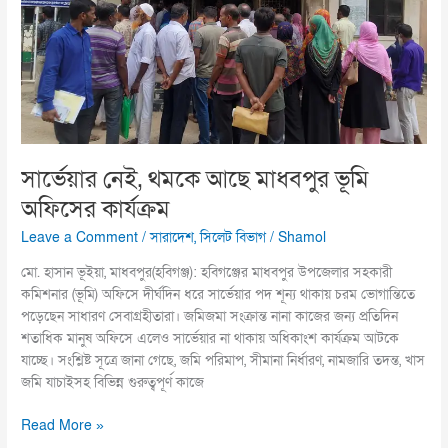
অফিসের
কার্যক্রম
সার্ভেয়ার নেই, থমকে আছে মাধবপুর ভূমি
অফিসের কার্যক্রম
Leave a Comment
/
সারাদেশ
,
সিলেট বিভাগ
/
Shamol
মো. হাসান ভূইয়া, মাধবপুর(হবিগঞ্জ): হবিগঞ্জের মাধবপুর উপজেলার সহকারী
কমিশনার (ভূমি) অফিসে দীর্ঘদিন ধরে সার্ভেয়ার পদ শূন্য থাকায় চরম ভোগান্তিতে
পড়েছেন সাধারণ সেবাগ্রহীতারা। জমিজমা সংক্রান্ত নানা কাজের জন্য প্রতিদিন
শতাধিক মানুষ অফিসে এলেও সার্ভেয়ার না থাকায় অধিকাংশ কার্যক্রম আটকে
যাচ্ছে। সংশ্লিষ্ট সূত্রে জানা গেছে, জমি পরিমাপ, সীমানা নির্ধারণ, নামজারি তদন্ত, খাস
জমি যাচাইসহ বিভিন্ন গুরুত্বপূর্ণ কাজে
Read More »