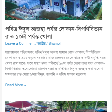
রাত
১০টা
পর্যন্ত
খোলা
পবিত্র ঈদুল আজহা পর্যন্ত দোকান-বিপণিবিতান
রাত ১০টা পর্যন্ত খোলা
Leave a Comment
/
জাতীয়
/
Shamol
যায়যায়কাল প্রতিবেদক: পবিত্র ঈদুল আজহা সামনে রেখে দোকান, বিপণিবিতান
খোলা রাখার সময় বাড়াল সরকার। আজ মঙ্গলবার থেকে রাতে ৩ ঘণ্টা বাড়তি সময়
খোলা রাখা যাবে। ফলে সন্ধ্যা ৭টার পরিবর্তে ১০টা পর্যন্ত খোলা রাখা যাবে দোকান–
বিপণিবিতান। তবে কোনো আলোকসজ্জা ও অতিরিক্ত বিদ্যুৎ ব্যবহার করা যাবে না।
মঙ্গলবার রাত সোয়া ৯টায় বিদ্যুৎ, জ্বালানি ও খনিজ সম্পদ মন্ত্রণালয়
Read More »
সাতক্ষীরায়
চাহিদার