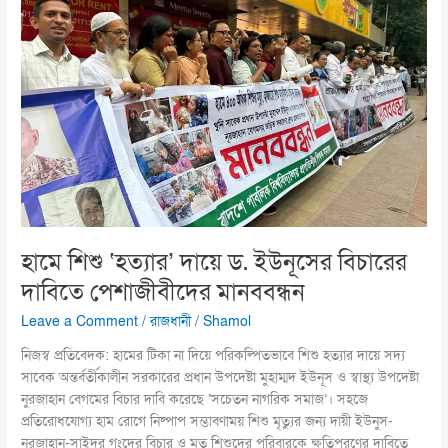
ড.
ইউনূসের
বিচারের
দাবিতে
পেশাজীবীদের
মানববন্ধন
হামে শিশু ‘হত্যার’ দায়ে ড. ইউনূসের বিচারের
দাবিতে পেশাজীবীদের মানববন্ধন
Leave a Comment
/
রাজধানী
/
Shamol
নিজস্ব প্রতিবেদক: হামের টিকা না দিয়ে পরিকল্পিতভাবে শিশু হত্যার দায়ে সদ্য
সাবেক অন্তর্বর্তীকালীন সরকারের প্রধান উপদেষ্টা মুহাম্মদ ইউনূস ও স্বাস্থ্য উপদেষ্টা
নুরজাহান বেগমের বিচার দাবি করেছে ‘সচেতন নাগরিক সমাজ’। সহজে
প্রতিরোধযোগ্য হাম রোগে নিষ্পাপ সম্ভাবণাময় শিশু মৃত্যুর জন্য দায়ী ইউনুস-
নূরজাহান-সাইদুর গংদের বিচার ও মৃত শিশুদের পরিবারকে ক্ষতিপূরণের দাবিতে