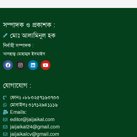
সম্পাদক ও প্রকাশক :
মোঃ আলামিনুল হক
নির্বাহী সম্পাদক :
আলহাজ্ব মোহাম্মদ ইসমাইল
F
I
L
Y
a
n
i
o
c
s
n
u
e
t
k
t
b
a
e
u
যোগাযোগ :
o
g
d
b
o
r
i
e
k
a
n
ফোনঃ +৮৮০২৫৭১৬০৭০০
m
মোবাইলঃ ০১৭১২৯৪১১১৬
Emails:
editor@jaijaikal.com
jaijaikal24@gmail.com
jaijaikalcv@gmail.com