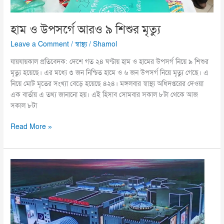
হাম ও উপসর্গে আরও ৯ শিশুর মৃত্যু
Leave a Comment
/
স্বাস্থ্য
/
Shamol
যায়যায়কাল প্রতিবেদক: দেশে গত ২৪ ঘণ্টায় হাম ও হামের উপসর্গ নিয়ে ৯ শিশুর
মৃত্যু হয়েছে। এর মধ্যে ৩ জন নিশ্চিত হামে ও ৬ জন উপসর্গ নিয়ে মৃত্যু গেছে। এ
নিয়ে মোট মৃতের সংখ্যা বেড়ে হয়েছে ৪২৪। মঙ্গলবার স্বাস্থ্য অধিদপ্তরের দেওয়া
এক বার্তায় এ তথ্য জানানো হয়। এই হিসাব সোমবার সকাল ৮টা থেকে আজ
সকাল ৮টা
Read More »
পবিত্র
ঈদুল
আজহা
পর্যন্ত
দোকান-
বিপণিবিতান