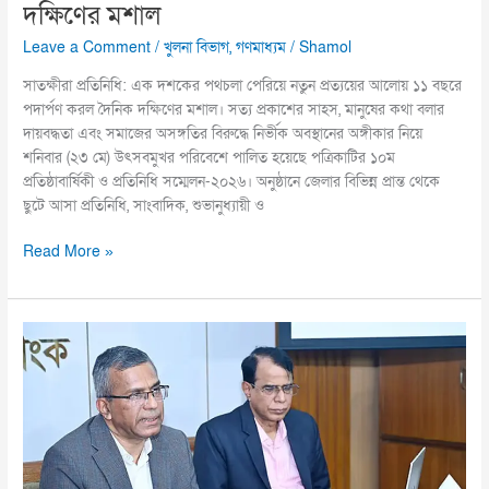
দক্ষিণের মশাল
Leave a Comment
/
খুলনা বিভাগ
,
গণমাধ্যম
/
Shamol
সাতক্ষীরা প্রতিনিধি: এক দশকের পথচলা পেরিয়ে নতুন প্রত্যয়ের আলোয় ১১ বছরে
পদার্পণ করল দৈনিক দক্ষিণের মশাল। সত্য প্রকাশের সাহস, মানুষের কথা বলার
দায়বদ্ধতা এবং সমাজের অসঙ্গতির বিরুদ্ধে নির্ভীক অবস্থানের অঙ্গীকার নিয়ে
শনিবার (২৩ মে) উৎসবমুখর পরিবেশে পালিত হয়েছে পত্রিকাটির ১০ম
প্রতিষ্ঠাবার্ষিকী ও প্রতিনিধি সম্মেলন-২০২৬। অনুষ্ঠানে জেলার বিভিন্ন প্রান্ত থেকে
ছুটে আসা প্রতিনিধি, সাংবাদিক, শুভানুধ্যায়ী ও
Read More »
বন্ধ
কলকারখানা
চালু
ও
অর্থনীতি
পুনরুদ্ধার:
৬০