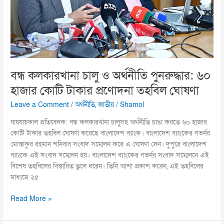
হাজার
কোটি
টাকার
প্রণোদনা
তহবিল
ঘোষণা
বন্ধ কলকারখানা চালু ও অর্থনীতি পুনরুদ্ধার: ৬০
হাজার কোটি টাকার প্রণোদনা তহবিল ঘোষণা
Leave a Comment
/
অর্থনীতি
,
জাতীয়
/
Shamol
যায়যায়কাল প্রতিবেদক: বন্ধ কলকারখানা চালুসহ অর্থনীতি চাঙা করতে ৬০ হাজার
কোটি টাকার তহবিল ঘোষণা করেছে বাংলাদেশ ব্যাংক। বাংলাদেশ ব্যাংকের গভর্নর
মোস্তাকুর রহমান শনিবার সংবাদ সম্মেলন করে এ ঘোষণা দেন। দুপুরে বাংলাদেশ
ব্যাংকে এই সংবাদ সম্মেলন হয়। বাংলাদেশ ব্যাংকের গভর্নর সংবাদ সম্মেলনে এই
বিশেষ তহবিলের বিস্তারিত তুলে ধরেন। তিনি আশা প্রকাশ করেন, এই তহবিলের
মাধ্যমে ২৫
Read More »