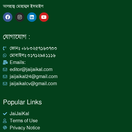
আলহাজ্ব মোহাম্মদ ইসমাইল
F
I
L
Y
a
n
i
o
c
s
n
u
e
t
k
t
b
a
e
u
যোগাযোগ :
o
g
d
b
o
r
i
e
k
a
n
ফোনঃ +৮৮০২৫৭১৬০৭০০
m
মোবাইলঃ ০১৭১২৯৪১১১৬
Emails:
editor@jaijaikal.com
jaijaikal24@gmail.com
jaijaikalcv@gmail.com
Popular Links
JaiJaiKal
Terms of Use
Privacy Notice