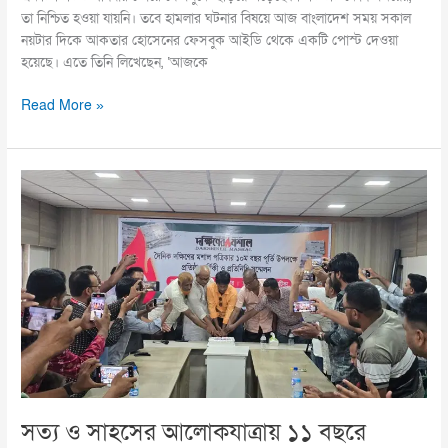
তা নিশ্চিত হওয়া যায়নি। তবে হামলার ঘটনার বিষয়ে আজ বাংলাদেশ সময় সকাল
নয়টার দিকে আকতার হোসেনের ফেসবুক আইডি থেকে একটি পোস্ট দেওয়া
হয়েছে। এতে তিনি লিখেছেন, ‘আজকে
Read More »
সত্য
ও
সাহসের
আলোকযাত্রায়
১১
বছরে
দক্ষিণের
মশাল
সত্য ও সাহসের আলোকযাত্রায় ১১ বছরে