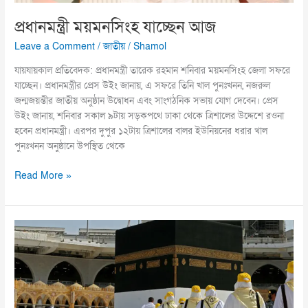
প্রধানমন্ত্রী ময়মনসিংহ যাচ্ছেন আজ
Leave a Comment
/
জাতীয়
/
Shamol
যায়যায়কাল প্রতিবেদক: প্রধানমন্ত্রী তারেক রহমান শনিবার ময়মনসিংহ জেলা সফরে
যাচ্ছেন। প্রধানমন্ত্রীর প্রেস উইং জানায়, এ সফরে তিনি খাল পুনঃখনন, নজরুল
জন্মজয়ন্তীর জাতীয় অনুষ্ঠান উদ্বোধন এবং সাংগঠনিক সভায় যোগ দেবেন। প্রেস
উইং জানায়, শনিবার সকাল ৯টায় সড়কপথে ঢাকা থেকে ত্রিশালের উদ্দেশে রওনা
হবেন প্রধানমন্ত্রী। এরপর দুপুর ১২টায় ত্রিশালের বালর ইউনিয়নের ধরার খাল
পুনঃখনন অনুষ্ঠানে উপস্থিত থেকে
Read More »
৭৭,৪৩২
বাংলাদেশি
হজযাত্রী
এখন
সৌদিতে