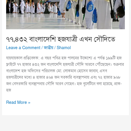
৭৭,৪৩২ বাংলাদেশি হজযাত্রী এখন সৌদিতে
Leave a Comment
/
জাতীয়
/
Shamol
যায়যায়কাল প্রতিবেদক: এ বছর পবিত্র হজ পালনের উদ্দেশ্যে এ পর্যন্ত ১৯৯টি হজ
ফ্লাইটে ৭৭ হাজার ৪৩২ জন বাংলাদেশি হজযাত্রী সৌদি আরবে পৌঁছেছেন। শুক্রবার
বাংলাদেশ হজ অফিসের পরিচালক মো. লোকমান হোসেন জানান, এসব
হজযাত্রীদের মধ্যে ৪ হাজার ৪৬৪ জন সরকারি ব্যবস্থাপনায় এবং ৭২ হাজার ৯৬৮
জন বেসরকারি ব্যবস্থাপনায় সৌদি আরব গেছেন। হজ বুলেটিনে বলা হয়েছে, প্রাক-
হজ
Read More »