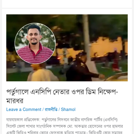
পর্তুগালে
এনসিপি
নেতার
ওপর
ডিম
নিক্ষেপ-
মারধর
পর্তুগালে এনসিপি নেতার ওপর ডিম নিক্ষেপ-
মারধর
Leave a Comment
/
রাজনীতি
/
Shamol
যায়যায়কাল প্রতিবেদক: পর্তুগালের লিসবনে জাতীয় নাগরিক পার্টির (এনসিপি)
সিলেট জেলা শাখার সাংগঠনিক সম্পাদক মো. আকতার হোসেনের ওপর হামলার
একটি ভিডিও শনিবার ভোরে ফেসবুকে ছড়িয়ে পড়েছে। ভিডিওটি কোন সময়ের,