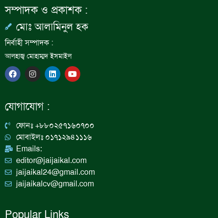
সম্পাদক ও প্রকাশক :
মোঃ আলামিনুল হক
নির্বাহী সম্পাদক :
আলহাজ্ব মোহাম্মদ ইসমাইল
F
I
L
Y
a
n
i
o
c
s
n
u
e
t
k
t
b
a
e
u
যোগাযোগ :
o
g
d
b
o
r
i
e
k
a
n
ফোনঃ +৮৮০২৫৭১৬০৭০০
m
মোবাইলঃ ০১৭১২৯৪১১১৬
Emails:
editor@jaijaikal.com
jaijaikal24@gmail.com
jaijaikalcv@gmail.com
Popular Links