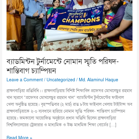
পরিষদ-
শান্তিবাগ
চ্যাম্পিয়ন
ব্যাডমিন্টন টুর্নামেন্টে নোমান স্মৃতি পরিষদ-
শান্তিবাগ চ্যাম্পিয়ন
Leave a Comment
/
Uncategorized
/
Md. Alaminul Haque
ব্রাহ্মণবাড়িয়া প্রতিনিধি।। ব্রাহ্মণবাড়িয়ায় বিশিষ্ট শিক্ষাবিদ প্রফেসর মোখলেছুর রহমান
খান স্মরণে “প্রফেসর মোখলেছুর রহমান খান” ব্যাডমিন্টন টুর্নামেন্টের ফাইনাল
খেলা অনুষ্ঠিত হয়েছে। বৃহস্পতিবার (২ মার্চ) রাত ৮টায় ফাইনাল খেলায় টাইটান্স অব
ব্রাহ্মণবাড়িয়াকে ২-০ ব্যবধানে হারিয়ে নোমান স্মৃতি পরিষদ- শান্তিবাগ চ্যাম্পিয়ন
হয়েছে। জমকালো আয়োজিত অনুষ্ঠানে প্রধান অতিথি ছিলেন ব্রাহ্মণবাড়িয়া
বিশ্ববিদ্যালয়ের ট্রেজারার ও মাধ্যমিক ও উচ্চ মাধমিক শিক্ষা বোর্ডের […]
Read More »