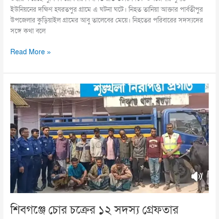
ইউনিয়নের দক্ষিণ হযরতপুর গ্রামে এ ঘটনা ঘটে। নিহত তানিয়া আক্তার পার্বতীপুর
উপজেলার কুড়িয়াইল গ্রামের আবু তালেবের মেয়ে। নিহতের পরিবারের সদস্যদের
সঙ্গে কথা বলে
Read More »
শিবগঞ্জে
চোর
চক্রের
১২
সদস্য
গ্রেফতার
শিবগঞ্জে চোর চক্রের ১২ সদস্য গ্রেফতার