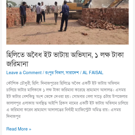
অভিযান,
১
লক্ষ
টাকা
জরিমানা
হিলিতে অবৈধ ইট ভাটায় অভিযান, ১ লক্ষ টাকা
জরিমানা
Leave a Comment
/
রংপুর বিভাগ
,
সারাদেশ
/
AL FAISAL
কৌশিক চৌধুরী, হিলি: দিনাজপুরের হিলিতে অবৈধ একটি ইট ভাটায় অভিযান
চালিয়ে ভাটার মালিককে ১ লক্ষ টাকা জরিমানা করেছে ভ্রাম্যমাণ আদালত। এসময়
ইট ভাটার বেশকিছু অংশ ভেঙ্গে দেওয়া হয়। সোমবার বেলা সাড়ে ৩টায় উপজেলার
জালালপুর এলাকায় অবস্থিত আইপি ব্রিকস নামের একটি ইট ভাটায় অভিযান চালিয়ে
এ জরিমানা করেন ভ্রাম্যমাণ আদালতের নির্বাহী ম্যাজিস্ট্রেট অমিত রায়। এসময়
দিনাজপুর
Read More »