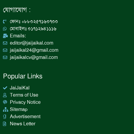
e
t
k
t
b
a
e
u
যোগাযোগ :
o
g
d
b
o
r
i
e
k
a
n
ফোনঃ +৮৮০২৫৭১৬০৭০০
m
মোবাইলঃ ০১৭১২৯৪১১১৬
Emails:
editor@jaijaikal.com
jaijaikal24@gmail.com
jaijaikalcv@gmail.com
Popular Links
JaiJaiKal
Terms of Use
Privacy Notice
Sitemap
Advertisement
News Letter