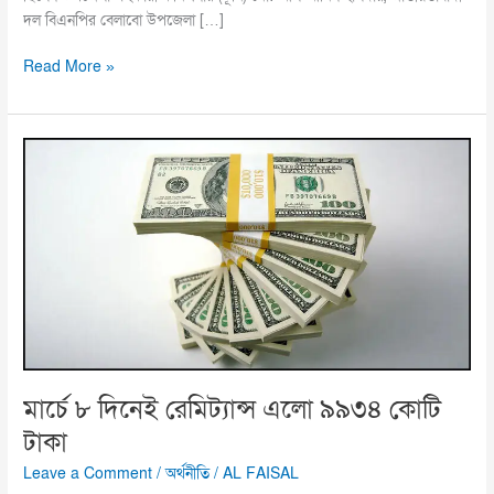
দল বিএনপির বেলাবো উপজেলা […]
Read More »
মার্চে
৮
দিনেই
রেমিট্যান্স
এলো
৯৯৩৪
কোটি
টাকা
মার্চে ৮ দিনেই রেমিট্যান্স এলো ৯৯৩৪ কোটি
টাকা
Leave a Comment
/
অর্থনীতি
/
AL FAISAL