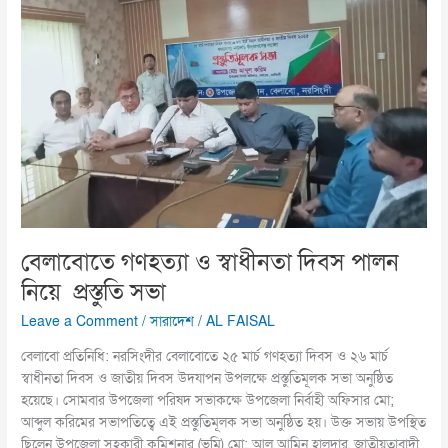
দিবস
পালন
নিয়ে
প্রস্তুতি
সভা
বেলাবোতে গণহত্যা ও স্বাধীনতা দিবস পালন
নিয়ে প্রস্তুতি সভা
Leave a Comment
/
সারাদেশ
/
AL FAISAL
বেলাবো প্রতিনিধি: নরসিংদীর বেলাবোতে ২৫ মার্চ গণহত্যা দিবস ও ২৬ মার্চ
স্বাধীনতা দিবস ও জাতীয় দিবস উদযাপন উপলক্ষে প্রস্তুতিমূলক সভা অনুষ্ঠিত
হয়েছে। সোমবার উপজেলা পরিষদ সভাকক্ষে উপজেলা নির্বাহী অফিসার মো;
আব্দুল করিমের সভাপতিত্বে এই প্রস্তুতিমূলক সভা অনুষ্ঠিত হয়। উক্ত সভায় উপস্থিত
ছিলেন উপজেলা সহকারী কমিশনার (ভূমি) মো: আল আমিন হালদার, জাতীয়তাবাদী