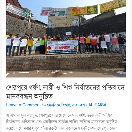
নারী
ও
শিশু
নির্যাতনের
প্রতিবাদে
মানববন্ধন
অনুষ্ঠিত
শেরপুরে ধর্ষণ, নারী ও শিশু নির্যাতনের প্রতিবাদে
মানববন্ধন অনুষ্ঠিত
Leave a Comment
/
ময়মনসিংহ বিভাগ
,
সারাদেশ
/
AL FAISAL
এ এম আব্দুল ওয়াদুদ, শেরপুর: সারাদেশে চলমান ধর্ষণ, হত্যা, নারী ও শিশু
নির্যাতনের প্রতিবাদে এবং দোষীদের সর্বোচ্চ শাস্তির দাবিতে মানববন্ধন অনুষ্ঠিত
হয়েছে। সোমবার দুপুর ২টায় রক্তসৈনিক বাংলাদেশ ফাউন্ডেশন শেরপুর জেলা