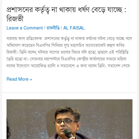
প্রশাসনের কর্তৃত্ব না থাকায় ধর্ষণ বেড়ে যাচ্ছে :
রিজভী
Leave a Comment
/
রাজনীতি
/
AL FAISAL
যায়যায় কাল প্রতিবেদক: প্রশাসনের কর্তৃত্ব না থাকায় ধর্ষণের ঘটনা বেড়ে যাচ্ছে বলে
অভিযোগ করেছেন বিএনপির সিনিয়র যুগ্ম মহাসচিব অ্যাডভোকেট রুহুল কবির
রিজভী। তিনি বলেন, ঘটনার আগের গুলোর বিচার যদি হতো, তাহলে এই পরিস্থিতি
তৈরি হতো না। সোমবার নয়াপল্টনে বিএনপির কেন্দ্রীয় কার্যালয়ের সামনে মহিলা
দলের উদ্যোগে আয়োজিত র‍্যালি ও সমাবেশে এ কথা বলেন তিনি। সমাবেশ শেষে
Read More »
পাচার
করা
টাকা
ফেরাতে
দ্রুত
একটি