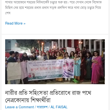
শাখার আয়োজনে শহরের নিউমার্কেট চত্বরে শুরু হয়। পরে সেখান থেকে বিক্ষোভ
মিছিল বের হয়ে শহরের প্রধান প্রধান সড়ক প্রদক্ষিণ করে থানা মোড় চত্বরে গিয়ে
শেষ
Read More »
নারীর
প্রতি
সহিংসতা
প্রতিরোধে
রাজ
পথে
নেত্রকোনায়
শিক্ষার্থীরা
নারীর প্রতি সহিংসতা প্রতিরোধে রাজ পথে
নেত্রকোনায় শিক্ষার্থীরা
Leave a Comment
/
সারাদেশ
/
AL FAISAL