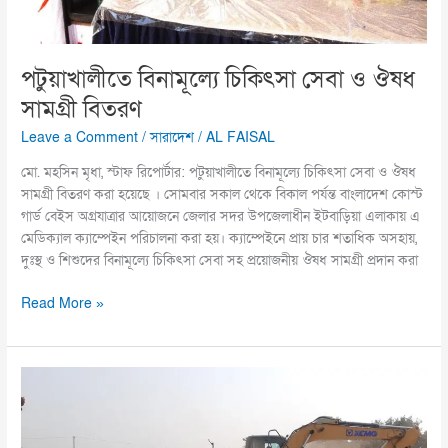
পটুয়াখালীতে বিনামূল্যে চিকিৎসা সেবা ও ঔষধ
সামগ্রী বিতরণ
Leave a Comment
/
সারাদেশ
/
AL FAISAL
মো. মহসিন মৃধা, স্টাফ রিপোর্টার: পটুয়াখালীতে বিনামূল্যে চিকিৎসা সেবা ও ঔষধ
সামগ্রী বিতরণ করা হয়েছে । সোমবার সকাল থেকে বিকাল পর্যন্ত বাংলাদেশ কোস্ট
গার্ড বেইস অগ্রযাত্রার আয়োজনে জেলার সদর উপজেলাধীন ইটবাড়িয়া এলাকায় এ
মেডিক্যাল ক্যাম্পেইন পরিচালনা করা হয়। ক্যাম্পেইনে প্রায় চার শতাধিক অসহায়,
দুঃস্থ ও শিশুদের বিনামূল্যে চিকিৎসা সেবা সহ প্রয়োজনীয় ঔষধ সামগ্রী প্রদান করা
Read More »
হিলিতে
অবৈধ
ইট
ভাটায়