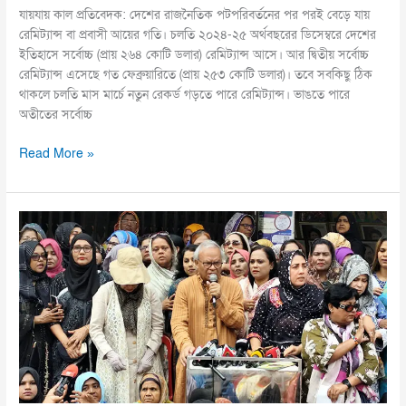
যায়যায় কাল প্রতিবেদক: দেশের রাজনৈতিক পটপরিবর্তনের পর পরই বেড়ে যায়
রেমিট্যান্স বা প্রবাসী আয়ের গতি। চলতি ২০২৪-২৫ অর্থবছরের ডিসেম্বরে দেশের
ইতিহাসে সর্বোচ্চ (প্রায় ২৬৪ কোটি ডলার) রেমিট্যান্স আসে। আর দ্বিতীয় সর্বোচ্চ
রেমিট্যান্স এসেছে গত ফেব্রুয়ারিতে (প্রায় ২৫৩ কোটি ডলার)। তবে সবকিছু ঠিক
থাকলে চলতি মাস মার্চে নতুন রেকর্ড গড়তে পারে রেমিট্যান্স। ভাঙতে পারে
অতীতের সর্বোচ্চ
Read More »
প্রশাসনের
কর্তৃত্ব
না
থাকায়
ধর্ষণ
বেড়ে
যাচ্ছে
:
রিজভী