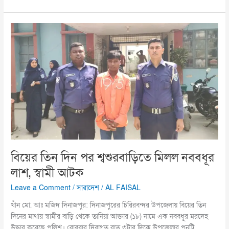
বিয়ের
তিন
দিন
পর
শ্বশুরবাড়িতে
মিলল
নববধূর
লাশ,
স্বামী
আটক
বিয়ের তিন দিন পর শ্বশুরবাড়িতে মিলল নববধূর
লাশ, স্বামী আটক
Leave a Comment
/
সারাদেশ
/
AL FAISAL
খাঁন মো. আঃ মজিদ দিনাজপুর: দিনাজপুরের চিরিরবন্দর উপজেলায় বিয়ের তিন
দিনের মাথায় স্বামীর বাড়ি থেকে তানিয়া আক্তার (১৮) নামে এক নববধূর মরদেহ
উদ্ধার করেছে পুলিশ। রোববার দিবাগত রাত ৩টার দিকে উপজেলার পুনট্টি