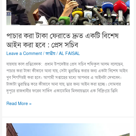
বিশেষ
আইন
করা
হবে
:
পাচার করা টাকা ফেরাতে দ্রুত একটি বিশেষ
প্রেস
আইন করা হবে : প্রেস সচিব
সচিব
Leave a Comment
/
জাতীয়
/
AL FAISAL
যায়যায় কাল প্রতিবেদক: প্রধান উপদেষ্টার প্রেস সচিব শফিকুল আলম বলেছেন,
পাচার করা টাকা কীভাবে আনা যায়, সেটা ত্বরান্বিত করার জন্য একটা বিশেষ আইন
খুব শিগগিরই করা হবে। আগামী সপ্তাহের মধ্যে আপনার এ আইনটা দেখবেন।
টাকাটা ত্বরান্বিত করে কীভাবে আনা যায়, তার জন্য আইন করা হচ্ছে। সোমবার
দুপুরে রাজধানীর ফরেন সার্ভিস একাডেমির মিলনায়তনে এক বিফ্রিংয়ে তিনি
Read More »
শেরপুরে
ধর্ষণ,