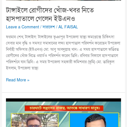
টাঙ্গাইলে রোগীদের খোঁজ-খবর নিতে
হাসপাতালে গেলেন ইউএনও
Leave a Comment
/
সারাদেশ
/
AL FAISAL
ফরমান শেখ, টাঙ্গাইল: টাঙ্গাইলের ভূঞাপুর উপজেলা স্বাস্থ্য কমপ্লেক্সে চিকিৎসা
সেবার মান বৃদ্ধি ও সমস্যা সমাধানের লক্ষ্য হাসপাতাল পরিদর্শন করেছেন উপজেলা
নির্বাহী অফিসার (ইউএনও) মো. আবু আবদুল্লাহ খান। এ সময় হাসপাতালে ভর্তিরত
রোগীদের খোঁজ নিতে ওয়ার্ডও পরিদর্শন করেন তিনি। রবিবার বিকালে হাসপাতালে
পরিদর্শনে যান তিনি। এ সময় উপজেলা সহকারী কমিশনার (ভূমি) মো. তারিকুল
ইসলাম, উপজেলা স্বাস্থ্য
Read More »
চারঘাটে
মতলেব
ও
জীবনের
নেতৃত্বে