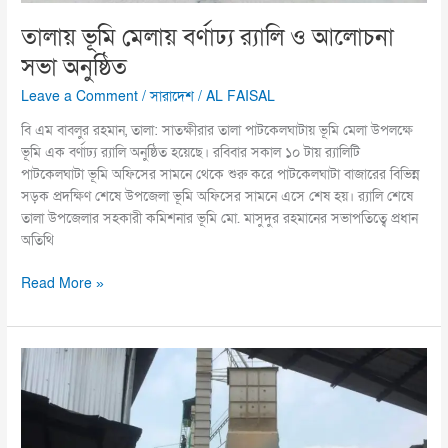
তালায় ভূমি মেলায় বর্ণাঢ্য র‍্যালি ও আলোচনা
সভা অনুষ্ঠিত
Leave a Comment
/
সারাদেশ
/
AL FAISAL
বি এম বাবলুর রহমান, তালা: সাতক্ষীরার তালা পাটকেলঘাটায় ভূমি মেলা উপলক্ষে
ভূমি এক বর্ণাঢ্য র‍্যালি অনুষ্ঠিত হয়েছে। রবিবার সকাল ১০ টায় র‍্যালিটি
পাটকেলঘাটা ভূমি অফিসের সামনে থেকে শুরু করে পাটকেলঘাটা বাজারের বিভিন্ন
সড়ক প্রদক্ষিণ শেষে উপজেলা ভূমি অফিসের সামনে এসে শেষ হয়। র‍্যালি শেষে
তালা উপজেলার সহকারী কমিশনার ভূমি মো. মাসুদুর রহমানের সভাপতিত্বে প্রধান
অতিথি
Read More »
রায়গঞ্জের
রিয়া
অটো
রাইস
মিল