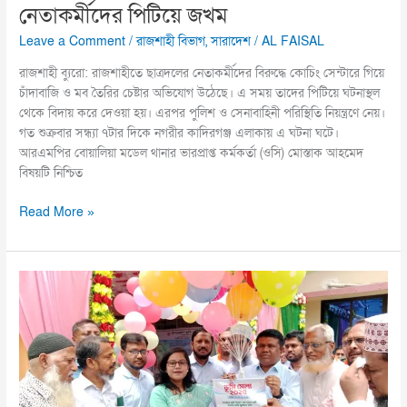
নেতাকর্মীদের পিটিয়ে জখম
Leave a Comment
/
রাজশাহী বিভাগ
,
সারাদেশ
/
AL FAISAL
রাজশাহী ব্যুরো: রাজশাহীতে ছাত্রদলের নেতাকর্মীদের বিরুদ্ধে কোচিং সেন্টারে গিয়ে
চাঁদাবাজি ও মব তৈরির চেষ্টার অভিযোগ উঠেছে। এ সময় তাদের পিটিয়ে ঘটনাস্থল
থেকে বিদায় করে দেওয়া হয়। এরপর পুলিশ ও সেনাবাহিনী পরিস্থিতি নিয়ন্ত্রণে নেয়।
গত শুক্রবার সন্ধ্যা ৭টার দিকে নগরীর কাদিরগঞ্জ এলাকায় এ ঘটনা ঘটে।
আরএমপির বোয়ালিয়া মডেল থানার ভারপ্রাপ্ত কর্মকর্তা (ওসি) মোস্তাক আহমেদ
বিষয়টি নিশ্চিত
Read More »
চাটখিলে
ভূমি
মেলার
উদ্বোধন
ও
অবহিতকরণ
সভা