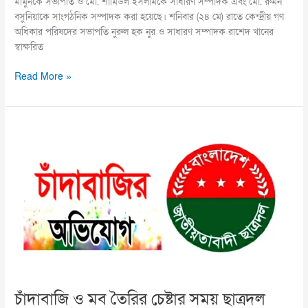
মামুনকে সভাপতি ও মো. শামিউল ইসলামকে সাধারণ সম্পাদক এবং মো. রুমন
বসুনিয়াকে সাংগঠনিক সম্পাদক করা হয়েছে। শনিবার (২৪ মে) রাতে কেন্দ্রীয় গণ
অধিকার পরিষদের সভাপতি নুরুল হক নুর ও সাধারণ সম্পাদক রাশেদ খানের
স্বাক্ষরিত
Read More »
চাঁদাবাজি
ও
মব
তৈরির
চেষ্টার
সময়
ছাত্রদল
নেতাকর্মীদের
পিটিয়ে
জখম
চাঁদাবাজি ও মব তৈরির চেষ্টার সময় ছাত্রদল