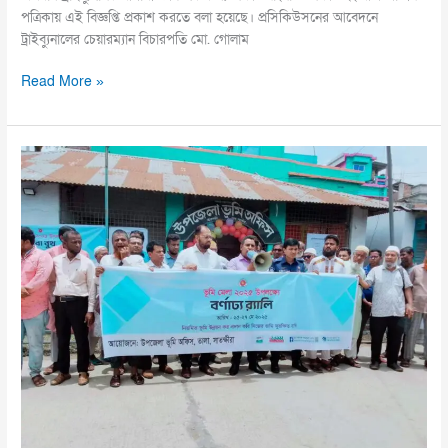
পত্রিকায় এই বিজ্ঞপ্তি প্রকাশ করতে বলা হয়েছে। প্রসিকিউসনের আবেদনে
ট্রাইব্যুনালের চেয়ারম্যান বিচারপতি মো. গোলাম
Read More »
তালায়
ভূমি
মেলায়
বর্ণাঢ্য
র‍্যালি
ও
আলোচনা
সভা
অনুষ্ঠিত