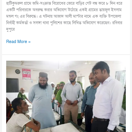
হাটিকুমরুল গ্রামে জমি-সংক্রান্ত বিরোধের জেরে বাড়ির গেট বন্ধ করে ৮ দিন ধরে
একটি পরিবারকে অবরুদ্ধ করার অভিযোগ উঠেছে একই গ্রামের তায়জুল ইসলাম
মন্ডল গং এর বিরুদ্ধে। এ ঘটনায় আজাদ আলী মাস্টার নামে এক ব্যক্তি উপজেলা
নির্বাহী কর্মকর্তা ও সলঙ্গা থানা পুলিশের কাছে লিখিত অভিযোগ করেছেন। রবিবার
দুপুরে
Read More »
টাঙ্গাইলে
রোগীদের
খোঁজ-
খবর
নিতে
হাসপাতালে
গেলেন
ইউএনও