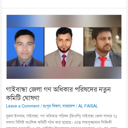
গাইবান্ধা
জেলা
গণ
অধিকার
পরিষদের
নতুন
কমিটি
ঘোষণা
গাইবান্ধা জেলা গণ অধিকার পরিষদের নতুন
কমিটি ঘোষণা
Leave a Comment
/
রংপুর বিভাগ
,
সারাদেশ
/
AL FAISAL
নুরুল ইসলাম, গাইবান্ধা: গণ অধিকার পরিষদ (জিওপি) গাইবান্ধা জেলা শাখার ৭১
সদস্য বিশিষ্ট আংশিক কমিটি গঠন করা হয়েছে। এতে শামসুজ্জামান সিদ্দিকী