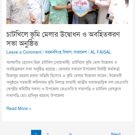
অনুষ্ঠিত
চাটখিলে ভূমি মেলার উদ্বোধন ও অবহিতকরণ
সভা অনুষ্ঠিত
Leave a Comment
/
ময়মনসিংহ বিভাগ
,
সারাদেশ
/
AL FAISAL
আলমগীর হোসেন হিরু, চাটখিল (নোয়াখালী): চাটখিলে ভূমি মেলা উদ্বোধন ও
অবহিতকরণ সভা অনুষ্ঠিত হয়েছে। রোববার সকালে উপজেলা নির্বাহী কর্মকর্তা
মিজানুর রহমান প্রধান অতিথি হিসেবে এ ভূমি মেলার উদ্বোধন করেন। উদ্বোধনী
অনুষ্ঠানে সহকারী কমিশনার ভূমি নিশাত ফারাবী, জাতীয় সমাজতান্ত্রিক দল জেএসডি
কেন্দ্রীয় কমিটির সদস্য ও উপজেলা জেএসডি’র সভাপতি ও চাটখিল প্রেসক্লাব
সভাপতি মোঃ হাবিবুর রহমান, উপজেলা
Read More »
১
২
…
৭
Next
→