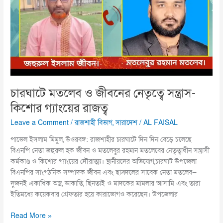
সন্ত্রাস-
কিশোর
গ্যাংয়ের
রাজত্ব
চারঘাটে মতলেব ও জীবনের নেতৃত্বে সন্ত্রাস-
কিশোর গ্যাংয়ের রাজত্ব
Leave a Comment
/
রাজশাহী বিভাগ
,
সারাদেশ
/
AL FAISAL
পাভেল ইসলাম মিমুল, উওরবঙ্গ: রাজশাহীর চারঘাটে দিন দিন বেড়ে চলেছে
বিএনপি নেতা জহুরুল হক জীবন ও মতলেবুর রহমান মতলেবের নেতৃত্বাধীন সন্ত্রাসী
কর্মকাণ্ড ও কিশোর গ্যাংয়ের দৌরাত্ম্য। স্থানীয়দের অভিযোগ,চারঘাট উপজেলা
বিএনপির সাংগঠনিক সম্পাদক জীবন এবং ছাত্রদলের সাবেক নেতা মতলেব—
দুজনই একাধিক অস্ত্র, ডাকাতি, ছিনতাই ও মাদকের মামলার আসামি এবং তারা
ইতিমধ্যে কয়েকবার গ্রেফতার হয়ে কারাভোগও করেছেন। উপজেলার
Read More »