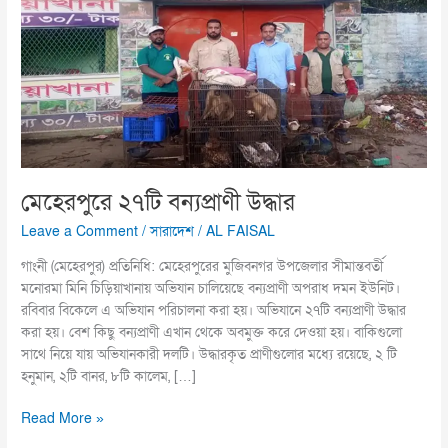
মেহেরপুরে ২৭টি বন্যপ্রাণী উদ্ধার
Leave a Comment
/
সারাদেশ
/
AL FAISAL
গাংনী (মেহেরপুর) প্রতিনিধি: মেহেরপুরের মুজিবনগর উপজেলার সীমান্তবর্তী
মনোরমা মিনি চিড়িয়াখানায় অভিযান চালিয়েছে বন্যপ্রাণী অপরাধ দমন ইউনিট।
রবিবার বিকেলে এ অভিযান পরিচালনা করা হয়। অভিযানে ২৭টি বন্যপ্রাণী উদ্ধার
করা হয়। বেশ কিছু বন্যপ্রাণী এখান থেকে অবমুক্ত করে দেওয়া হয়। বাকিগুলো
সাথে নিয়ে যায় অভিযানকারী দলটি। উদ্ধারকৃত প্রাণীগুলোর মধ্যে রয়েছে, ২ টি
হনুমান, ২টি বানর, ৮টি কালেম, […]
Read More »