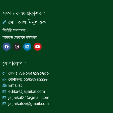
সম্পাদক ও প্রকাশক :
মোঃ আলামিনুল হক
নির্বাহী সম্পাদক :
আলহাজ্ব মোহাম্মদ ইসমাইল
F
I
L
Y
a
n
i
o
c
s
n
u
e
t
k
t
b
a
e
u
যোগাযোগ :
o
g
d
b
o
r
i
e
k
a
n
ফোনঃ +৮৮০২৫৭১৬০৭০০
m
মোবাইলঃ ০১৭১২৯৪১১১৬
Emails:
editor@jaijaikal.com
jaijaikal24@gmail.com
jaijaikalcv@gmail.com