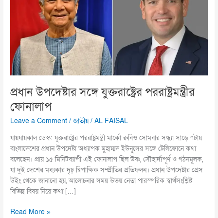
পররাষ্ট্রমন্ত্রীর
ফোনালাপ
প্রধান উপদেষ্টার সঙ্গে যুক্তরাষ্ট্রের পররাষ্ট্রমন্ত্রীর
ফোনালাপ
Leave a Comment
/
জাতীয়
/
AL FAISAL
যায়যায়কাল ডেস্ক: যুক্তরাষ্ট্রের পররাষ্ট্রমন্ত্রী মার্কো রুবিও সোমবার সন্ধ্যা সাড়ে ৭টায়
বাংলাদেশের প্রধান উপদেষ্টা অধ্যাপক মুহাম্মদ ইউনূসের সঙ্গে টেলিফোনে কথা
বলেছেন। প্রায় ১৫ মিনিটব্যাপী এই ফোনালাপ ছিল উষ্ণ, সৌহার্দ্যপূর্ণ ও গঠনমূলক,
যা দুই দেশের মধ্যকার দৃঢ় দ্বিপাক্ষিক সম্প্রীতির প্রতিফলন। প্রধান উপদেষ্টার প্রেস
উইং থেকে জানানো হয়, আলোচনার সময় উভয় নেতা পারস্পরিক স্বার্থসংশ্লিষ্ট
বিভিন্ন বিষয় নিয়ে কথা […]
Read More »