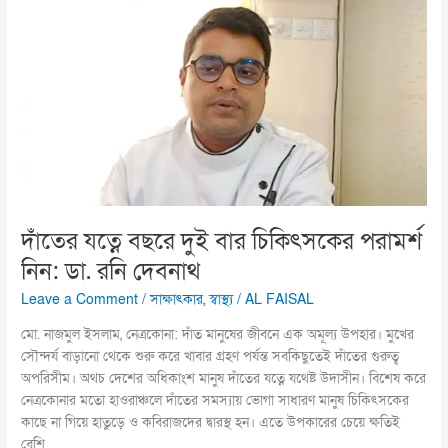
বছরে
দুই
বার
চিকিৎসকের
পরামর্শ
নিন:
ডা.
রনি
দেবনাথ
দাঁতের যত্নে বছরে দুই বার চিকিৎসকের পরামর্শ
নিন: ডা. রনি দেবনাথ
Leave a Comment
/
সাক্ষাৎকার
,
স্বাস্থ্য
/
AL FAISAL
মো. নাজমুল ইসলাম, নেত্রকোনা: দাঁত মানুষের জীবনে এক অমূল্য উপহার। মুখের
সৌন্দর্য বাড়ানো থেকে শুরু করে খাবার গ্রহণ পর্যন্ত সবকিছুতেই দাঁতের গুরুত্ব
অপরিসীম। অথচ দেশের অধিকাংশ মানুষ দাঁতের যত্নে যথেষ্ট উদাসীন। বিশেষ করে
নেত্রকোনার মতো হাওরাঞ্চলে দাঁতের সমস্যায় ভোগা সাধারণ মানুষ চিকিৎসকের
কাছে না গিয়ে হাতুড়ে ও কবিরাজদের দ্বারস্থ হন। এতে উপকারের চেয়ে ক্ষতিই
বেশি