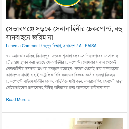
সেতাবগঞ্জে সড়কে সেনাবাহিনীর চেকপোস্ট, বহু
যানবাহনে জরিমানা
Leave a Comment
/
রংপুর বিভাগ
,
সারাদেশ
/
AL FAISAL
খান মোঃ আঃ মজিদ, দিনাজপুর:‌ সড়কে শৃঙ্খলা ফেরাতে দিনাজপুরের সেতাবগঞ্জ
চৌরাস্তায় স্থাপন করা হয়েছে সেনাবাহিনীর চেকপোস্ট। সোমবার সকাল থেকেই
সেনাবাহিনীর সদস্যরা তৎপর অবস্থানে রয়েছেন। সকাল থেকেই তারা যানবাহনের
কাগজপত্র যাচাই-বাছাই ও ট্রাফিক বিধি লঙ্ঘনের বিরুদ্ধে কঠোর ব্যবস্থা নিচ্ছেন।
চেকপোস্টে লাইসেন্সবিহীন চালক, অতিরিক্ত যাত্রী বহন, ওভারলোডিং, হেলমেট ছাড়া
মোটরসাইকেল চালানোসহ বিভিন্ন অনিয়মের জন্য অনেককে জরিমানা করা
Read More »
দাঁতের
যত্নে