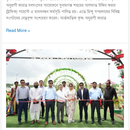
অনুরাগী জাগ্রত যবসংঘের আয়োজনে সুনামগঞ্জ শহরের আলফাত উদ্দিন স্কয়ার
(ট্রাফিক) পয়েন্টে এ মানববন্ধন কর্মসূচি পালিত হয়। এতে হিন্দু সম্প্রদায়ের বিভিন্ন
সংগঠনের নেতৃবৃন্দ অংশগ্রহণ করেন। আর্ন্তজাতিক কৃষ্ণ অনুরাগী জাগ্রত
Read More »
সীতাকুণ্ড
ডিসি
পার্কে
মাছ
ধরা
উৎসব
উদ্বোধন