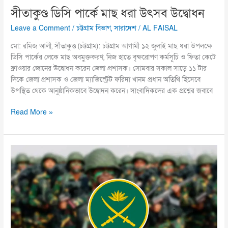
সীতাকুণ্ড ডিসি পার্কে মাছ ধরা উৎসব উদ্বোধন
Leave a Comment
/
চট্টগ্রাম বিভাগ
,
সারাদেশ
/
AL FAISAL
মো: রমিজ আলী, সীতাকুণ্ড (চট্টগ্রাম): চট্টগ্রাম আগামী ১২ জুলাই মাছ ধরা উপলক্ষে
ডিসি পার্কের লেকে মাছ অবমুক্তকরণ, নিজ হাতে বৃক্ষরোপণ কর্মসূচি ও ফিতা কেটে
ফ্লাওয়ার জোনের উদ্বোধন করেন জেলা প্রশাসক। সোমবার সকাল সাড়ে ১১ টার
দিকে জেলা প্রশাসক ও জেলা ম্যাজিস্ট্রেট ফরিদা খানম প্রধান অতিথি হিসেবে
উপস্থিত থেকে আনুষ্ঠানিকভাবে উদ্বোদন করেন। সাংবাদিকদের এক প্রশ্নের জবাবে
Read More »
সেতাবগঞ্জে
সড়কে
সেনাবাহিনীর
চেকপোস্ট,
বহু
যানবাহনে
জরিমানা