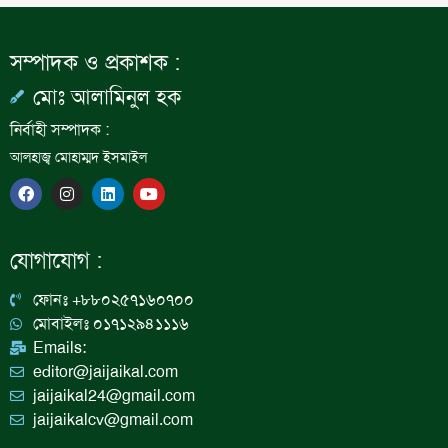
সম্পাদক ও প্রকাশক :
মোঃ আলামিনুল হক
নির্বাহী সম্পাদক :
আলহাজ্ব মোহাম্মদ ইসমাইল
F
I
L
Y
a
n
i
o
c
s
n
u
e
t
k
t
b
a
e
u
যোগাযোগ :
o
g
d
b
o
r
i
e
k
a
n
ফোনঃ +৮৮০২৫৭১৬০৭০০
m
মোবাইলঃ ০১৭১২৯৪১১১৬
Emails:
editor@jaijaikal.com
jaijaikal24@gmail.com
jaijaikalcv@gmail.com