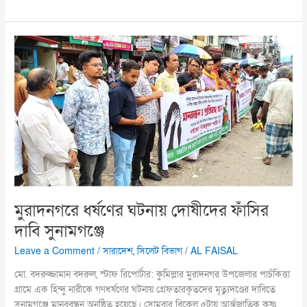
মুরাদনগরে
ধর্ষণের
ঘটনায়
দোষীদের
ফাঁসির
দাবি
সুনামগঞ্জে
মুরাদনগরে ধর্ষণের ঘটনায় দোষীদের ফাঁসির
দাবি সুনামগঞ্জে
Leave a Comment
/
সারাদেশ
,
সিলেট বিভাগ
/
AL FAISAL
মো. বদরুজ্জামান বদরুল, স্টাফ রিপোর্টার: কুমিল্লার মুরাদনগর উপজেলার পাচঁকিত্তা
গ্রামে এক হিন্দু নারীকে গণধর্ষণের ঘটনায় গ্রেফতারকৃতদের মৃত্যুদণ্ডের দাবিতে
সুনামগঞ্জে মানববন্ধন অনুষ্ঠিত হয়েছে। সোমবার বিকেল ৫টায় আর্ন্তজাতিক কৃষ্ণ