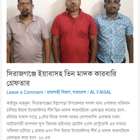
মাদক
কারবারি
গ্রেফতার
সিরাজগঞ্জে ইয়াবাসহ তিন মাদক কারবারি
গ্রেফতার
Leave a Comment
/
রাজশাহী বিভাগ
,
সারাদেশ
/
AL FAISAL
কাইয়ুম মাহমুদ: সিরাজগঞ্জের উল্লাপাড়া উপজেলার সলঙ্গা থানা এলাকায় অভিযান
চালিয়ে ইয়াবা ট্যাবলেটসহ শীর্ষ তিন মাদক কারবারিকে গ্রেফতার করেছে র‌্যাব।
রবিবার সকাল সাড়ে ১০টার দিকে সলঙ্গা থানার ধোপাকান্দি এলাকায় ঢাকা-
নাটোরগামী ন্যাশনাল ফুড ভিলেজ হাইওয়ে হোটেল এ্যান্ড রেস্টুরেন্ট এর সামনে
অভিযান চালিয়ে ১ হাজার ৯৭৭ পিস ইয়াবা ট্যাবলেটসহ শীর্ষ ৩ মাদক কারবারিকে
গ্রেফতার করে র‌্যাব -১২ এর