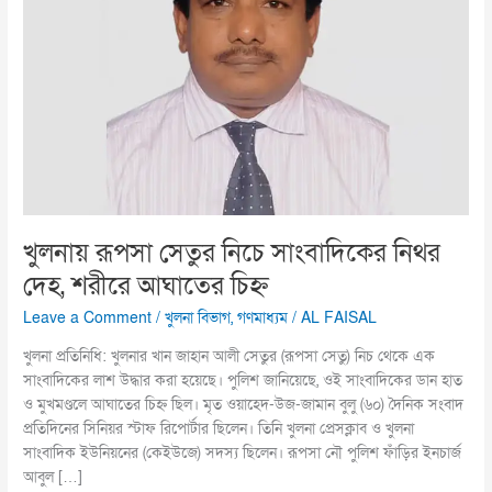
সাংবাদিকের
নিথর
দেহ,
শরীরে
আঘাতের
চিহ্ন
খুলনায় রূপসা সেতুর নিচে সাংবাদিকের নিথর
দেহ, শরীরে আঘাতের চিহ্ন
Leave a Comment
/
খুলনা বিভাগ
,
গণমাধ্যম
/
AL FAISAL
খুলনা প্রতিনিধি: খুলনার খান জাহান আলী সেতুর (রূপসা সেতু) নিচ থেকে এক
সাংবাদিকের লাশ উদ্ধার করা হয়েছে। পুলিশ জানিয়েছে, ওই সাংবাদিকের ডান হাত
ও মুখমণ্ডলে আঘাতের চিহ্ন ছিল। মৃত ওয়াহেদ-উজ-জামান বুলু (৬০) দৈনিক সংবাদ
প্রতিদিনের সিনিয়র স্টাফ রিপোর্টার ছিলেন। তিনি খুলনা প্রেসক্লাব ও খুলনা
সাংবাদিক ইউনিয়নের (কেইউজে) সদস্য ছিলেন। রূপসা নৌ পুলিশ ফাঁড়ির ইনচার্জ
আবুল […]