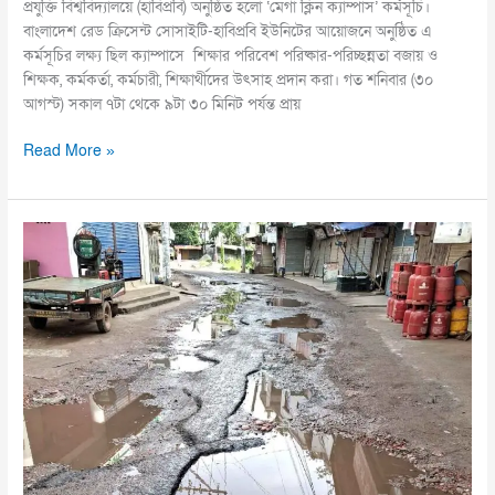
প্রযুক্তি বিশ্ববিদ্যালয়ে (হাবিপ্রবি) অনুষ্ঠিত হলো ‘মেগা ক্লিন ক্যাম্পাস’ কর্মসূচি।
বাংলাদেশ রেড ক্রিসেন্ট সোসাইটি-হাবিপ্রবি ইউনিটের আয়োজনে অনুষ্ঠিত এ
কর্মসূচির লক্ষ্য ছিল ক্যাম্পাসে শিক্ষার পরিবেশ পরিষ্কার-পরিচ্ছন্নতা বজায় ও
শিক্ষক, কর্মকর্তা, কর্মচারী, শিক্ষার্থীদের উৎসাহ প্রদান করা। গত শনিবার (৩০
আগস্ট) সকাল ৭টা থেকে ৯টা ৩০ মিনিট পর্যন্ত প্রায়
Read More »
চাটখিলে
দশঘরিয়া-
বাইশসিন্দুর-
পানিয়ালা
সড়কের
বেহাশ
দশা,
জনদুর্ভোগ
চরমে