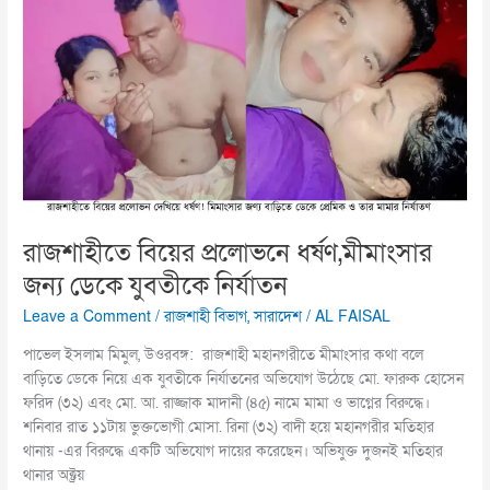
বিয়ের
প্রলোভনে
ধর্ষণ,মীমাংসার
জন্য
ডেকে
যুবতীকে
নির্যাতন
রাজশাহীতে বিয়ের প্রলোভনে ধর্ষণ,মীমাংসার
জন্য ডেকে যুবতীকে নির্যাতন
Leave a Comment
/
রাজশাহী বিভাগ
,
সারাদেশ
/
AL FAISAL
পাভেল ইসলাম মিমুল, উওরবঙ্গ: রাজশাহী মহানগরীতে মীমাংসার কথা বলে
বাড়িতে ডেকে নিয়ে এক যুবতীকে নির্যাতনের অভিযোগ উঠেছে মো. ফারুক হোসেন
ফরিদ (৩২) এবং মো. আ. রাজ্জাক মাদানী (৪৫) নামে মামা ও ভাগ্নের বিরুদ্ধে।
শনিবার রাত ১১টায় ভুক্তভোগী মোসা. রিনা (৩২) বাদী হয়ে মহানগরীর মতিহার
থানায় -এর বিরুদ্ধে একটি অভিযোগ দায়ের করেছেন। অভিযুক্ত দুজনই মতিহার
থানার অক্ট্রয়