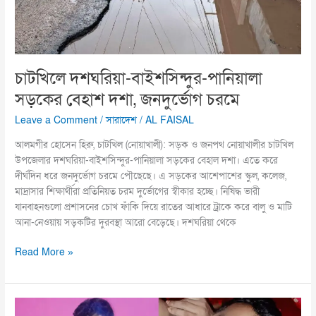
চাটখিলে দশঘরিয়া-বাইশসিন্দুর-পানিয়ালা
সড়কের বেহাশ দশা, জনদুর্ভোগ চরমে
Leave a Comment
/
সারাদেশ
/
AL FAISAL
আলমগীর হোসেন হিরু, চাটখিল (নোয়াখালী): সড়ক ও জনপথ নোয়াখালীর চাটখিল
উপজেলার দশঘরিয়া-বাইশসিন্দুর-পানিয়ালা সড়কের বেহাল দশা। এতে করে
দীর্ঘদিন ধরে জনদুর্ভোগ চরমে পৌছেছে। এ সড়কের আশেপাশের স্কুল, কলেজ,
মাদ্রাসার শিক্ষার্থীরা প্রতিনিয়ত চরম দুর্ভোগের স্বীকার হচ্ছে। নিষিদ্ধ ভারী
যানবাহনগুলো প্রশাসনের চোখ ফাঁকি দিয়ে রাতের আধারে ট্রাকে করে বালু ও মাটি
আনা-নেওয়ায় সড়কটির দুরবস্থা আরো বেড়েছে। দশঘরিয়া থেকে
Read More »
রাজশাহীতে