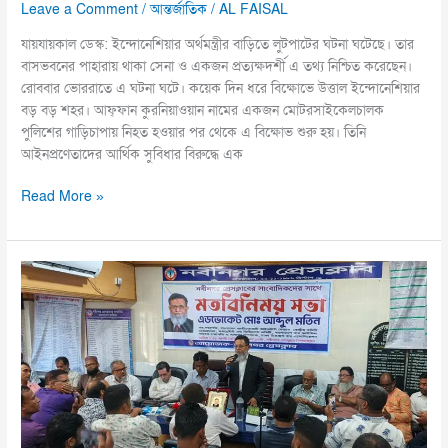
Leave a Comment
/
আন্তর্জাতিক
/
AL FAISAL
যায়যায়কাল ডেস্ক: ইন্দোনেশিয়ার অর্থমন্ত্রীর বাড়িতে লুটপাটের ঘটনা ঘটেছে। তার
বাসভবনের পাহারায় থাকা সেনা ও একজন প্রত্যক্ষদর্শী এ তথ্য নিশ্চিত করেছেন।
রোববার ভোররাতে এ ঘটনা ঘটে। কয়েক দিন ধরে বিক্ষোভে উত্তাল ইন্দোনেশিয়ার
বড় বড় শহর। আফ্ফান কুরনিয়াওয়ান নামের একজন মোটরসাইকেলচালক
পুলিশের গাড়িচাপায় নিহত হওয়ার পর থেকে এ বিক্ষোভ শুরু হয়। তিনি
আইনপ্রণেতাদের আর্থিক সুবিধার বিরুদ্ধে এক
Read More »
নবীনগর
প্রেসক্লাবে
বিএনপি
নেতা
আব্দুল
মতিনের
মতবিনিময়