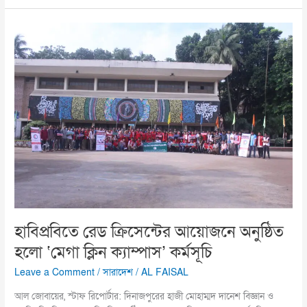
হাবিপ্রবিতে
রেড
ক্রিসেন্টের
আয়োজনে
অনুষ্ঠিত
হলো
‘মেগা
ক্লিন
ক্যাম্পাস’
কর্মসূচি
হাবিপ্রবিতে রেড ক্রিসেন্টের আয়োজনে অনুষ্ঠিত
হলো ‘মেগা ক্লিন ক্যাম্পাস’ কর্মসূচি
Leave a Comment
/
সারাদেশ
/
AL FAISAL
আল জোবায়ের, স্টাফ রিপোর্টার: দিনাজপুরের হাজী মোহাম্মদ দানেশ বিজ্ঞান ও