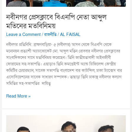
নবীনগর প্রেসক্লাবে বিএনপি নেতা আব্দুল
মতিনের মতবিনিময়
Leave a Comment
/
রাজনীতি
/
AL FAISAL
নবীনগর প্রতিনিধি: ব্রাহ্মণবাড়িয়া- ৫ (নবীনগর) আসন থেকে বিএনপি থেকে
মনোনয়ন প্রত্যাশী অ্যাডভোকেট মো. আব্দুল মতিন রোববার নবীনগর প্রেসক্লাবের
সাংবাদিকদের সাথে মতবিনিময় করেছেন। তিনি জাতীয়তাবাদী আইনজীবী
ফোরামের সহ-সভাপতি। এছাড়াও তিনি কমপ্লেইন্ট অ্যান্ড ডিজিলেন্স কেন্দ্রীয়
কমিটির চেয়ারম্যান, সাবেক সভাপতি বাংলাদেশ বার কাউন্সিল, ঢাকা ট্যাক্সেস বার
এসোসিয়েশনের সাবেক সাধারণ সম্পাদক। তাছাড়া তিনি ঢাকাস্থ নবীনগর কল্যাণ
সমিতির সহ-সভাপতির দায়িত্ব
Read More »
সিরাজগঞ্জে
ইয়াবাসহ
তিন