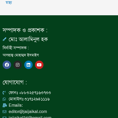
স্বাস্থ্য
সম্পাদক ও প্রকাশক :
মোঃ আলামিনুল হক
নির্বাহী সম্পাদক :
আলহাজ্ব মোহাম্মদ ইসমাইল
F
I
L
Y
a
n
i
o
c
s
n
u
e
t
k
t
b
a
e
u
যোগাযোগ :
o
g
d
b
o
r
i
e
k
a
n
ফোনঃ +৮৮০২৫৭১৬০৭০০
m
মোবাইলঃ ০১৭১২৯৪১১১৬
Emails:
editor@jaijaikal.com
jaijaikal24@gmail.com