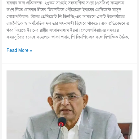
যায়যায় কাল প্রতিবেদক: ২৫তম সাংহাই সহযোগিতা সংস্থা (এসসিও) সম্মেলনে
অংশ নিতে রোববার চীনের তিয়ানজিনে পৌঁছেছেন ইরানের প্রেসিডেন্ট মাসুদ
পেজেশকিয়ান। চীনের প্রেসিডেন্ট শি জিনপিং-এর আমন্ত্রণে একটি উচ্চপর্যায়ের
রাজনৈতিক ও অর্থনৈতিক দল তার সফরসঙ্গী হিসেবে থাকছে। এক প্রতিবেদনে এ
খবর দিয়েছে ইরানের রাষ্ট্রীয় সংবাদমাধ্যম ইরনা। পেজেশকিয়ানের সফরের
সময়সূচিতে রয়েছে সম্মেলনে ভাষণ প্রদান, শি জিনপিং-এর সঙ্গে দ্বিপাক্ষিক বৈঠক,
Read More »
নির্বাচন
সঠিক
সময়ে
হবে,
এ
বিষয়ে
সংশয়
নেই:
মির্জা
ফখরুল