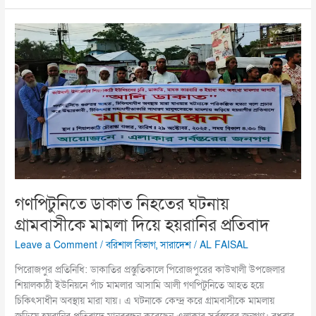
গণপিটুনিতে
ডাকাত
নিহতের
ঘটনায়
গ্রামবাসীকে
মামলা
দিয়ে
হয়রানির
প্রতিবাদ
গণপিটুনিতে ডাকাত নিহতের ঘটনায়
গ্রামবাসীকে মামলা দিয়ে হয়রানির প্রতিবাদ
Leave a Comment
/
বরিশাল বিভাগ
,
সারাদেশ
/
AL FAISAL
পিরোজপুর প্রতিনিধি: ডাকাতির প্রস্তুতিকালে পিরোজপুরের কাউখালী উপজেলার
শিয়ালকাঠী ইউনিয়নে পাঁচ মামলার আসামি আলী গণপিটুনিতে আহত হয়ে
চিকিৎসাধীন অবস্থায় মারা যায়। এ ঘটনাকে কেন্দ্র করে গ্রামবাসীকে মামলায়