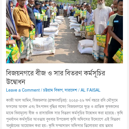
সার
বিতরণ
কর্মসূচির
উদ্বোধন
বিজয়নগরে বীজ ও সার বিতরণ কর্মসূচির
উদ্বোধন
Leave a Comment
/
চট্টগ্রাম বিভাগ
,
সারাদেশ
/
AL FAISAL
কাজী আল আমিন, বিজয়নগর (ব্রাহ্মণবাড়িয়া): ২০২৫-২৬ অর্থ বছরে রবি মৌসুমে
ফসলের আবাদ এবং উৎপাদন বৃদ্ধির লক্ষ্যে বিজয়নগরে ক্ষুদ্র ও প্রান্তিক কৃষকদের
মাঝে বিনামূল্যে বীজ ও রাসায়নিক সার বিতরণ কর্মসূচির উদ্বোধন করা হয়েছে। কৃষি
পুনর্বাসন কর্মসূচির আওতায় বুধবার উপজেলা কৃষি অফিসের উদ্যোগে এই বিতরণ
অনুষ্ঠানের আয়োজন করা হয়। কৃষি সম্প্রসারণ অফিসার তিলোত্তমা রায় তমার