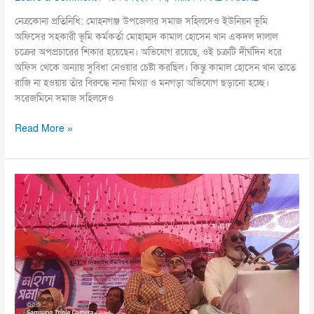
নেত্রকোনা প্রতিনিধি: মোহনগঞ্জ উপজেলার সমাজ সহিলদেও ইউনিয়ন ভূমি
অফিসের সহকারী ভূমি কর্মকর্তা মোহাম্মদ কামাল হোসেন খান একদল দালাল
চক্রের অপপ্রচারের শিকার হয়েছেন। অভিযোগ রয়েছে, ওই চক্রটি দীর্ঘদিন ধরে
অফিস থেকে অন্যায় সুবিধা নেওয়ার চেষ্টা করছিল। কিন্তু কামাল হোসেন খান তাতে
রাজি না হওয়ায় তাঁর বিরুদ্ধে নানা মিথ্যা ও মনগড়া অভিযোগ ছড়ানো হচ্ছে।
সরেজমিনে সমাজ সহিলদেও
Read More »
অস্থিতিশীল
পরিবেশ
সৃষ্টি
করা
হচ্ছে,
সবাইকে
ঐক্যবদ্ধ
থাকতে
হবে: