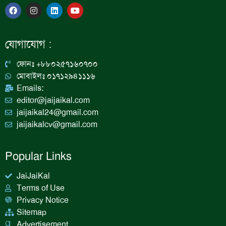
F
I
L
Y
a
n
i
o
c
s
n
u
e
t
k
t
b
a
e
u
যোগাযোগ :
o
g
d
b
o
r
i
e
k
a
n
ফোনঃ +৮৮০২৫৭১৬০৭০০
m
মোবাইলঃ ০১৭১২৯৪১১১৬
Emails:
editor@jaijaikal.com
jaijaikal24@gmail.com
jaijaikalcv@gmail.com
Popular Links
JaiJaiKal
Terms of Use
Privacy Notice
Sitemap
Advertisement