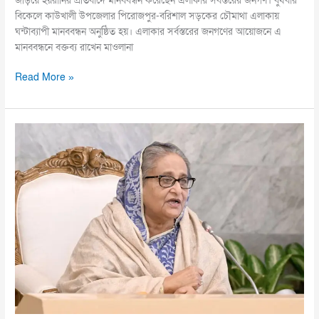
জড়িয়ে হয়রানির প্রতিবাদে মানববন্ধন করেছেন এলাকার সর্বস্তরের জনগণ। বুধবার
বিকেলে কাউখালী উপজেলার পিরোজপুর-বরিশাল সড়কের চৌমাথা এলাকায়
ঘন্টাব্যাপী মানববন্ধন অনুষ্ঠিত হয়। এলাকার সর্বস্তরের জনগণের আয়োজনে এ
মানববন্ধনে বক্তব্য রাখেন মাওলানা
Read More »
আ’লীগকে
আমার
পরিবারের
নেতৃত্ব
দেয়ার
প্রয়োজন
নেই:
রয়টার্সকে
শেখ
হাসিনা