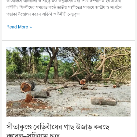
আয়োজনে আলোচনা ও সাংস্কৃতিক অনুষ্ঠানের মধ্য দিয়ে উদযাপিত হয় প্রতিষ্ঠা
বার্ষিকী। শিল্পীদের সমবেত কন্ঠে জাতীয় সংগীতের মাধ্যমে জাতীয় ও সংগঠন
পতাকা উত্তোলন করেন অতিথি ও উদীচী নেতৃবৃন্দ।
Read More »
সীতাকুণ্ডে
বেড়িবাঁধের
গাছ
উজাড়
করছে
রুবেল–
সুফিয়ান
চক্র
সীতাকুণ্ডে বেড়িবাঁধের গাছ উজাড় করছে
রুবেল–সুফিয়ান চক্র