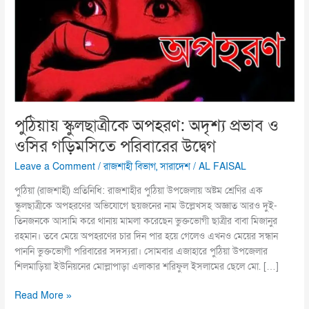
প্রভাব
ও
ওসির
গড়িমসিতে
পরিবারের
উদ্বেগ
পুঠিয়ায় স্কুলছাত্রীকে অপহরণ: অদৃশ্য প্রভাব ও
ওসির গড়িমসিতে পরিবারের উদ্বেগ
Leave a Comment
/
রাজশাহী বিভাগ
,
সারাদেশ
/
AL FAISAL
পুঠিয়া (রাজশাহী) প্রতিনিধি: রাজশাহীর পুঠিয়া উপজেলায় অষ্টম শ্রেণির এক
স্কুলছাত্রীকে অপহরণের অভিযোগে ছয়জনের নাম উল্লেখসহ অজ্ঞাত আরও দুই-
তিনজনকে আসামি করে থানায় মামলা করেছেন ভুক্তভোগী ছাত্রীর বাবা মিজানুর
রহমান। তবে মেয়ে অপহরণের চার দিন পার হয়ে গেলেও এখনও মেয়ের সন্ধান
পাননি ভুক্তভোগী পরিবারের সদস্যরা। সোমবার এজাহারে পুঠিয়া উপজেলার
শিলমাড়িয়া ইউনিয়নের মোল্লাপাড়া এলাকার শরিফুল ইসলামের ছেলে মো. […]
Read More »