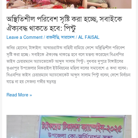
পিন্টু
অস্থিতিশীল পরিবেশ সৃষ্টি করা হচ্ছে, সবাইকে
ঐক্যবদ্ধ থাকতে হবে: পিন্টু
Leave a Comment
/
রাজনীতি
,
সারাদেশ
/
AL FAISAL
কবির হোসেন, টাঙ্গাইল: আন্ডারগ্রাউন্ড বাহিনী নামিয়ে দেশে অস্থিতিশীল পরিবেশ
সৃষ্টি করা হচ্ছে। সবাইকে ঐক্যবদ্ধ থাকতে হবে বলে মন্তব্য করেছেন বিএনপির
ভাইস চেয়ারম্যান অ্যাডভোকেট আব্দুস সালাম পিন্টু। বুধবার দুপুরে টাঙ্গাইলের
ভূঞাপুর উপজেলার নিকরাইল ইউনিয়নের মহিলা দলের সমাবেশে এ কথা বলেন।
বিএনপির ভাইস চেয়ারম্যান অ্যাডভোকেট আব্দুস সালাম পিন্টু বলেন, দেশে নির্বাচন
যাতে না হয় সেজন্য গভীর ষড়যন্ত্র
Read More »
তালায়
টাইফয়েড
টিকাদান