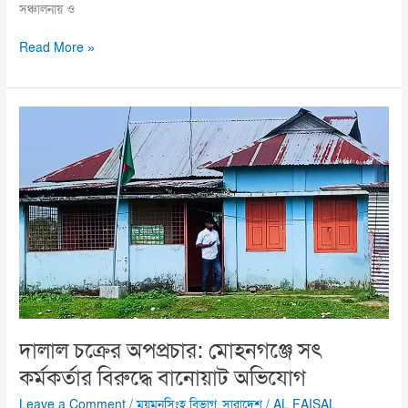
সঞ্চালনায় ও
Read More »
দালাল
চক্রের
অপপ্রচার:
মোহনগঞ্জে
সৎ
কর্মকর্তার
বিরুদ্ধে
বানোয়াট
অভিযোগ
দালাল চক্রের অপপ্রচার: মোহনগঞ্জে সৎ
কর্মকর্তার বিরুদ্ধে বানোয়াট অভিযোগ
Leave a Comment
/
ময়মনসিংহ বিভাগ
,
সারাদেশ
/
AL FAISAL