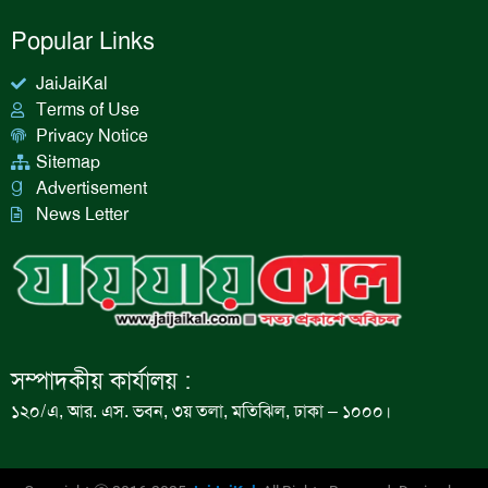
Popular Links
JaiJaiKal
Terms of Use
Privacy Notice
Sitemap
Advertisement
News Letter
সম্পাদকীয় কার্যালয় :
১২০/এ, আর. এস. ভবন, ৩য় তলা, মতিঝিল, ঢাকা – ১০০০।