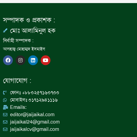
সম্পাদক ও প্রকাশক :
মোঃ আলামিনুল হক
নির্বাহী সম্পাদক :
আলহাজ্ব মোহাম্মদ ইসমাইল
F
I
L
Y
a
n
i
o
c
s
n
u
e
t
k
t
b
a
e
u
যোগাযোগ :
o
g
d
b
o
r
i
e
k
a
n
ফোনঃ +৮৮০২৫৭১৬০৭০০
m
মোবাইলঃ ০১৭১২৯৪১১১৬
Emails:
editor@jaijaikal.com
jaijaikal24@gmail.com
jaijaikalcv@gmail.com