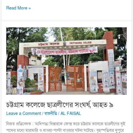
Read More »
চট্টগ্রাম
কলেজে
ছাত্রলীগের
সংঘর্ষ,
আহত
৯
চট্টগ্রাম কলেজে ছাত্রলীগের সংঘর্ষ, আহত ৯
Leave a Comment
/
রাজনীতি
/
AL FAISAL
নিজস্ব প্রতিবেদক : আধিপত্য বিস্তারকে কেন্দ্র করে চট্টগ্রাম কলেজে ছাত্রলীগের দুই
পক্ষের মধ্যে মারামারি ও ধাওয়া-পাল্টা ধাওয়ার ঘটনা ঘটেছে। বৃহস্পতিবার দুপুরে