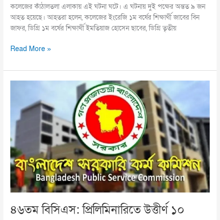
কলেজের কাঁঠালতলা এলাকায় এই ঘটনা ঘটে। এ ঘটনায় দুই পক্ষের অন্তত ৯ জন
আহত হয়েছে। আহতরা হলেন, কলেজের ইংরেজি ১ম বর্ষের শিক্ষার্থী জাবের বিন
জাফর, ডিগ্রি ১ম বর্ষের শিক্ষার্থী ইমতিয়াজ হোসেন ছাবের, ডিগ্রি তৃতীয়
Read More »
৪৬তম
বিসিএস:
প্রিলিমিনারিতে
উত্তীর্ণ
১০
হাজার
৬৩৮
জন
৪৬তম বিসিএস: প্রিলিমিনারিতে উত্তীর্ণ ১০