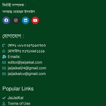
নির্বাহী সম্পাদক :
আলহাজ্ব মোহাম্মদ ইসমাইল
F
I
L
Y
a
n
i
o
c
s
n
u
e
t
k
t
b
a
e
u
যোগাযোগ :
o
g
d
b
o
r
i
e
k
a
n
ফোনঃ +৮৮০২৫৭১৬০৭০০
m
মোবাইলঃ ০১৭১২৯৪১১১৬
Emails:
editor@jaijaikal.com
jaijaikal24@gmail.com
jaijaikalcv@gmail.com
Popular Links
JaiJaiKal
Terms of Use