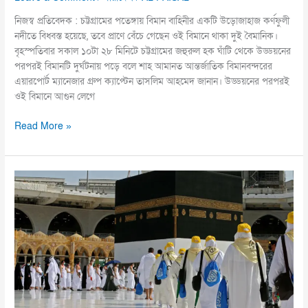
নিজস্ব প্রতিবেদক : চট্টগ্রামের পতেঙ্গায় বিমান বাহিনীর একটি উড়োজাহাজ কর্ণফুলী
নদীতে বিধ্বস্ত হয়েছে, তবে প্রাণে বেঁচে গেছেন ওই বিমানে থাকা দুই বৈমানিক।
বৃহস্পতিবার সকাল ১০টা ২৮ মিনিটে চট্টগ্রামের জহুরুল হক ঘাঁটি থেকে উড্ডয়নের
পরপরই বিমানটি দুর্ঘটনায় পড়ে বলে শাহ আমানত আন্তর্জাতিক বিমানবন্দরের
এয়ারপোর্ট ম্যানেজার গ্রুপ ক্যাপ্টেন তাসলিম আহমেদ জানান। উড্ডয়নের পরপরই
ওই বিমানে আগুন লেগে
Read More »
সৌদিতে
গেল
হজের
প্রথম
ফ্লাইট