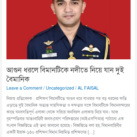
নিয়ে
যান
দুই
বৈমানিক
আগুন ধরলে বিমানটিকে নদীতে নিয়ে যান দুই
বৈমানিক
Leave a Comment
/
Uncategorized
/
AL FAISAL
নিজস্ব প্রতিবেদক : প্রশিক্ষণ বিমানটিতে আগুন ধরে যাওয়ার পর বড় ধরনের ক্ষতি
এড়াতে দুই বৈমানিক অত্যন্ত সাহসিকতা ও দক্ষতার সঙ্গে বিমানটিকে বিমানবন্দরের
কাছে ঘনবসতিপূর্ণ এলাকা থেকে সরিয়ে জনবিরল এলাকায় নিয়ে যান। আজ
বৃহস্পতিবার আন্তঃবাহিনী জনসংযোগ পরিদপ্তরের (আইএসপিআর) পাঠানো এক
সংবাদ বিজ্ঞপ্তিতে এই তথ্য জানানো হয়েছে। বিজ্ঞপ্তিতে বলা হয়, বিমানবাহিনীর
একটি ইয়াক-১৩০ প্রশিক্ষণ বিমান নিয়মিত প্রশিক্ষণের […]