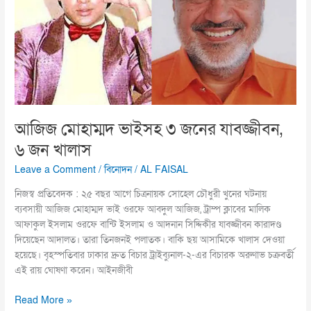
জনের
যাবজ্জীবন,
৬
জন
খালাস
আজিজ মোহাম্মদ ভাইসহ ৩ জনের যাবজ্জীবন,
৬ জন খালাস
Leave a Comment
/
বিনোদন
/
AL FAISAL
নিজস্ব প্রতিবেদক : ২৫ বছর আগে চিত্রনায়ক সোহেল চৌধুরী খুনের ঘটনায়
ব্যবসায়ী আজিজ মোহাম্মদ ভাই ওরফে আবদুল আজিজ, ট্রাম্প ক্লাবের মালিক
আফাকুল ইসলাম ওরফে বান্টি ইসলাম ও আদনান সিদ্দিকীর যাবজ্জীবন কারাদণ্ড
দিয়েছেন আদালত। তারা তিনজনই পলাতক। বাকি ছয় আসামিকে খালাস দেওয়া
হয়েছে। বৃহস্পতিবার ঢাকার দ্রুত বিচার ট্রাইব্যুনাল-২-এর বিচারক অরুণাভ চক্রবর্তী
এই রায় ঘোষণা করেন। আইনজীবী
Read More »