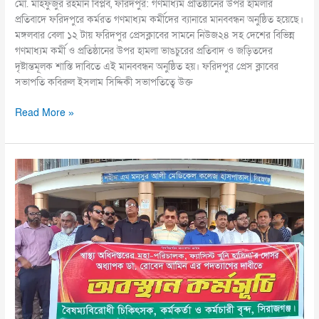
মো. মাহফুজুর রহমান বিপ্লব, ফরিদপুর: গণমাধ্যম প্রতিষ্ঠানের উপর হামলার
প্রতিবাদে ফরিদপুরে কর্মরত গণমাধ্যম কর্মীদের ব্যানারে মানববন্ধন অনুষ্ঠিত হয়েছে।
মঙ্গলবার বেলা ১২ টায় ফরিদপুর প্রেসক্লাবের সামনে নিউজ২৪ সহ দেশের বিভিন্ন
গণমাধ্যম কর্মী ‌ও প্রতিষ্ঠানের উপর হামলা ভাঙচুরের প্রতিবাদ ও জড়িতদের
দৃষ্টান্তমূলক শাস্তি দাবিতে এই মানববন্ধন অনুষ্ঠিত হয়। ফরিদপুর প্রেস ক্লাবের
সভাপতি কবিরুল ইসলাম সিদ্দিকী সভাপতিত্বে উক্ত
Read More »
স্বাস্থ্যের
মহাপরিচালক
ডা:
রোবেদ
আমিনের
পদত্যাগ
দাবি