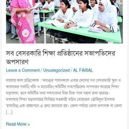
সভাপতিদের
অপসারণ
সব বেসরকারি শিক্ষা প্রতিষ্ঠানের সভাপতিদের
অপসারণ
Leave a Comment
/
Uncategorized
/
AL FAISAL
যায়যায় কাল প্রতিবেদক : ক্ষমতার পালাবদলে এবার দেশের সব বেসরকারি স্কুল ও
কলেজের গভর্নিং বডি ও ম্যানেজিং কমিটির সভাপতিদের অপসারণ করেছে শিক্ষা
মন্ত্রণালয়; তবে কমিটির অন্য সদস্যদের নিজ নিজ পদে বহাল রাখা হয়েছে।
মঙ্গলবার শিক্ষা মন্ত্রণালয়ের সিনিয়র সহকারী সচিব মোহাম্মদ তৌহিদুল ইসলাম
স্বাক্ষরিত এক প্রজ্ঞাপনে এ তথ্য জানানো হয়। জেলা পর্যায়ে জেলা প্রশাসক বা জেলা
[…]
Read More »