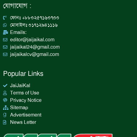
b
a
e
u
যোগাযোগ :
o
g
d
b
o
r
i
e
k
a
n
ফোনঃ +৮৮০২৫৭১৬০৭০০
m
মোবাইলঃ ০১৭১২৯৪১১১৬
Emails:
editor@jaijaikal.com
jaijaikal24@gmail.com
jaijaikalcv@gmail.com
Popular Links
JaiJaiKal
Terms of Use
Privacy Notice
Sitemap
Advertisement
News Letter