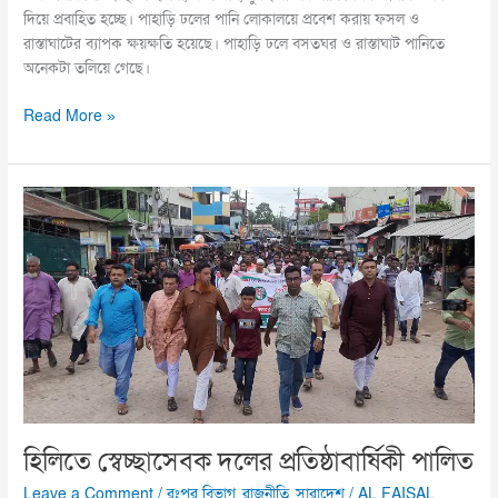
দিয়ে প্রবাহিত হচ্ছে। পাহাড়ি ঢলের পানি লোকালয়ে প্রবেশ করায় ফসল ও
রাস্তাঘাটের ব্যাপক ক্ষয়ক্ষতি হয়েছে। পাহাড়ি ঢলে বসতঘর ও রাস্তাঘাট পানিতে
অনেকটা তলিয়ে গেছে।
Read More »
হিলিতে
স্বেচ্ছাসেবক
দলের
প্রতিষ্ঠাবার্ষিকী
পালিত
হিলিতে স্বেচ্ছাসেবক দলের প্রতিষ্ঠাবার্ষিকী পালিত
Leave a Comment
/
রংপুর বিভাগ
,
রাজনীতি
,
সারাদেশ
/
AL FAISAL