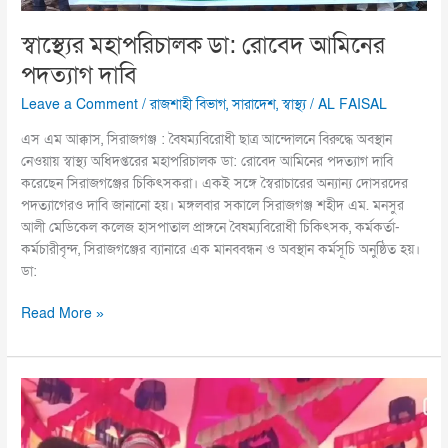
স্বাস্থ্যের মহাপরিচালক ডা: রোবেদ আমিনের
পদত্যাগ দাবি
Leave a Comment
/
রাজশাহী বিভাগ
,
সারাদেশ
,
স্বাস্থ্য
/
AL FAISAL
এস এম আক্কাস, সিরাজগঞ্জ : বৈষম্যবিরোধী ছাত্র আন্দোলনে বিরুদ্ধে অবস্থান
নেওয়ায় স্বাস্থ্য অধিদপ্তরের মহাপরিচালক ডা: রোবেদ আমিনের পদত্যাগ দাবি
করেছেন সিরাজগঞ্জের চিকিৎসকরা। একই সঙ্গে স্বৈরাচারের অন্যান্য দোসরদের
পদত্যাগেরও দাবি জানানো হয়। মঙ্গলবার সকালে সিরাজগঞ্জ শহীদ এম. মনসুর
আলী মেডিকেল কলেজ হাসপাতাল প্রাঙ্গনে বৈষম্যবিরোধী চিকিৎসক, কর্মকর্তা-
কর্মচারীবৃন্দ, সিরাজগঞ্জের ব্যানারে এক মানববন্ধন ও অবস্থান কর্মসূচি অনুষ্ঠিত হয়।
ডা:
Read More »
সলঙ্গায়
স্বেচ্ছাসেবক
দলের