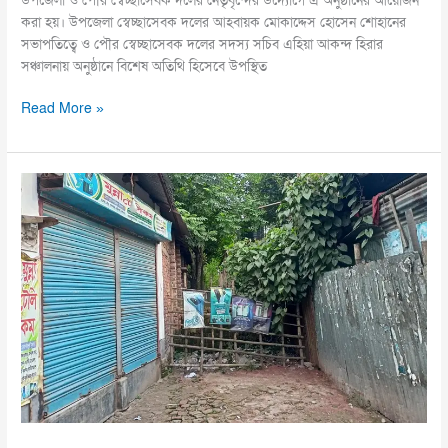
উপজেলা ও পৌর স্বেচ্ছাসেবক দলের নেতৃবৃন্দের উদ্যোগে এ অনুষ্ঠানের আয়োজন
করা হয়। উপজেলা স্বেচ্ছাসেবক দলের আহবায়ক মোকাদ্দেস হোসেন শোহানের
সভাপতিত্বে ও পৌর স্বেচ্ছাসেবক দলের সদস্য সচিব এহিয়া আকন্দ হিরার
সঞ্চালনায় অনুষ্ঠানে বিশেষ অতিথি হিসেবে উপস্থিত
Read More »
সুন্দরগঞ্জে
৪০
বছর
ধরে
রাস্তা
দখল,
অভিযোগেও
হয়নি
পুনরুদ্ধার