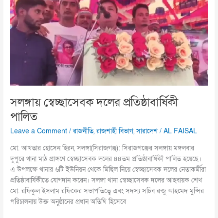
প্রতিষ্ঠাবার্ষিকী
পালিত
সলঙ্গায় স্বেচ্ছাসেবক দলের প্রতিষ্ঠাবার্ষিকী
পালিত
Leave a Comment
/
রাজনীতি
,
রাজশাহী বিভাগ
,
সারাদেশ
/
AL FAISAL
মো. আখতার হোসেন হিরন, সলঙ্গা(সিরাজগঞ্জ): সিরাজগঞ্জের সলঙ্গায় মঙ্গলবার
দুপুরে থানা মাঠ প্রাঙ্গণে স্বেচ্ছাসেবক দলের ৪৪তম প্রতিষ্ঠাবার্ষিকী পালিত হয়েছে।
এ উপলক্ষে থানার ৬টি ইউনিয়ন থেকে মিছিল নিয়ে স্বেচ্ছাসেবক দলের নেতাকর্মীরা
প্রতিষ্ঠাবার্ষিকীতে যোগদান করেন। সলঙ্গা থানা স্বেচ্ছাসেবক দলের আহবায়ক শেখ
মো. রফিকুল ইসলাম রফিকের সভাপতিত্বে এবং সদস্য সচিব রন্জু আহমেদ মুন্সির
পরিচালনায় উক্ত অনুষ্ঠানের প্রধান অতিথি হিসেবে