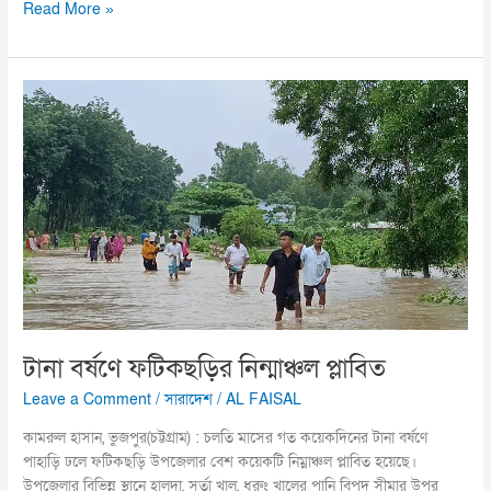
Read More »
টানা
বর্ষণে
ফটিকছড়ির
নিন্মাঞ্চল
প্লাবিত
টানা বর্ষণে ফটিকছড়ির নিন্মাঞ্চল প্লাবিত
Leave a Comment
/
সারাদেশ
/
AL FAISAL
কামরুল হাসান, ভুজপুর(চট্টগ্রাম) : চলতি মাসের গত কয়েকদিনের টানা বর্ষণে
পাহাড়ি ঢলে ফটিকছড়ি উপজেলার বেশ কয়েকটি নিম্নাঞ্চল প্লাবিত হয়েছে।
উপজেলার বিভিন্ন স্থানে হালদা, সর্তা খাল, ধুরুং খালের পানি বিপদ সীমার উপর