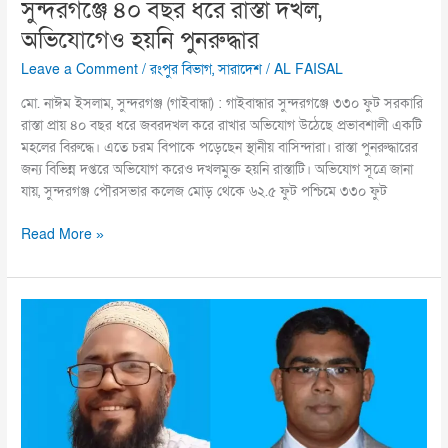
সুন্দরগঞ্জে ৪০ বছর ধরে রাস্তা দখল,
অভিযোগেও হয়নি পুনরুদ্ধার
Leave a Comment
/
রংপুর বিভাগ
,
সারাদেশ
/
AL FAISAL
মো. নাঈম ইসলাম, সুন্দরগঞ্জ (গাইবান্ধা) : গাইবান্ধার সুন্দরগঞ্জে ৩৩০ ফুট সরকারি
রাস্তা প্রায় ৪০ বছর ধরে জবরদখল করে রাখার অভিযোগ উঠেছে প্রভাবশালী একটি
মহলের বিরুদ্ধে। এতে চরম বিপাকে পড়েছেন স্থানীয় বাসিন্দারা। রাস্তা পুনরুদ্ধারের
জন্য বিভিন্ন দপ্তরে অভিযোগ করেও দখলমুক্ত হয়নি রাস্তাটি। অভিযোগ সূত্রে জানা
যায়, সুন্দরগঞ্জ পৌরসভার কলেজ মোড় থেকে ৬২.৫ ফুট পশ্চিমে ৩৩০ ফুট
Read More »
কালকিনি
মডেল
প্রেসক্লাবের
আহবায়ক
কমিটি
গঠন