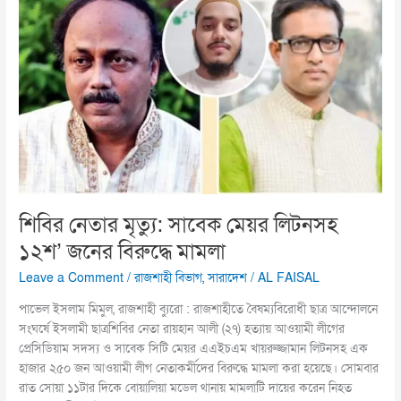
নেতার
মৃত্যু:
সাবেক
মেয়র
লিটনসহ
১২শ’
জনের
বিরুদ্ধে
মামলা
শিবির নেতার মৃত্যু: সাবেক মেয়র লিটনসহ
১২শ’ জনের বিরুদ্ধে মামলা
Leave a Comment
/
রাজশাহী বিভাগ
,
সারাদেশ
/
AL FAISAL
পাভেল ইসলাম মিমুল, রাজশাহী ব্যুরো : রাজশাহীতে বৈষম্যবিরোধী ছাত্র আন্দোলনে
সংঘর্ষে ইসলামী ছাত্রশিবির নেতা রায়হান আলী (২৭) হত্যায় আওয়ামী লীগের
প্রেসিডিয়াম সদস্য ও সাবেক সিটি মেয়র এএইচএম খায়রুজ্জামান লিটনসহ এক
হাজার ২৫০ জন আওয়ামী লীগ নেতাকর্মীদের বিরুদ্ধে মামলা করা হয়েছে। সোমবার
রাত সোয়া ১১টার দিকে বোয়ালিয়া মডেল থানায় মামলাটি দায়ের করেন নিহত