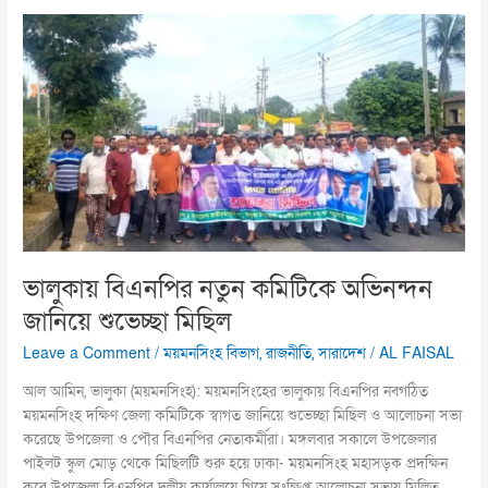
ভালুকায়
বিএনপির
নতুন
কমিটিকে
অভিনন্দন
জানিয়ে
শুভেচ্ছা
মিছিল
ভালুকায় বিএনপির নতুন কমিটিকে অভিনন্দন
জানিয়ে শুভেচ্ছা মিছিল
Leave a Comment
/
ময়মনসিংহ বিভাগ
,
রাজনীতি
,
সারাদেশ
/
AL FAISAL
আল আমিন, ভালুকা (ময়মনসিংহ): ময়মনসিংহের ভালুকায় বিএনপির নবগঠিত
ময়মনসিংহ দক্ষিণ জেলা কমিটিকে স্বাগত জানিয়ে শুভেচ্ছা মিছিল ও আলোচনা সভা
করেছে উপজেলা ও পৌর বিএনপির নেতাকর্মীরা। মঙ্গলবার সকালে উপজেলার
পাইলট স্কুল মোড় থেকে মিছিলটি শুরু হয়ে ঢাকা- ময়মনসিংহ মহাসড়ক প্রদক্ষিন
করে উপজেলা বিএনপির দলীয় কার্যালয়ে গিয়ে সংক্ষিপ্ত আলোচনা সভায় মিলিত