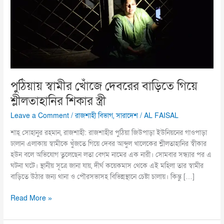
বাড়িতে
গিয়ে
শ্লীলতাহানির
শিকার
স্ত্রী
পুঠিয়ায় স্বামীর খোঁজে দেবরের বাড়িতে গিয়ে
শ্লীলতাহানির শিকার স্ত্রী
Leave a Comment
/
রাজশাহী বিভাগ
,
সারাদেশ
/
AL FAISAL
শাহ্ সোহানুর রহমান, রাজশাহী: রাজশাহীর পুঠিয়া জিউপাড়া ইউনিয়নের গাওপাড়া
ঢালান এলাকায় স্বামীকে খুঁজতে গিয়ে দেবর আব্দুল খালেকের শ্লীলতাহানির স্বীকার
হউন বলে অভিযোগ তুলেছেন লতা বেগম নামের এক নারী। সোমবার সন্ধ্যার পর এ
ঘটনা ঘটে। স্থানীয় সূত্রে জানা যায়, দীর্ঘ কয়েকমাস থেকে এই মহিলা তার স্বামীর
বাড়িতে উঠার জন্য থানা ও পৌরসভাসহ বিভিন্নস্থানে চেষ্টা চালায়। কিন্তু […]
Read More »