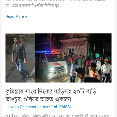
হয়। এতে উপজেলা বিএনপির সিনিয়র যুগ্ন
Read More »
কুমিল্লায়
সাংবাদিকের
বাড়িসহ
২০টি
বাড়ি
ভাঙচুর,
গুলিতে
আহত
একজন
কুমিল্লায় সাংবাদিকের বাড়িসহ ২০টি বাড়ি
ভাঙচুর, গুলিতে আহত একজন
Leave a Comment
/
সারাদেশ
/
AL FAISAL
শাহ ইমরান, কুমিল্লা: কুমিল্লা নগরীর ১৫ নম্বর ওয়ার্ডের কাশারীপট্টি এলাকায় মাদক