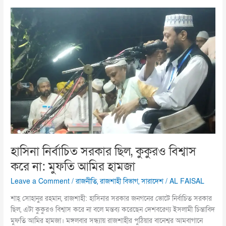
হাসিনা
নির্বাচিত
সরকার
ছিল,
কুকুরও
বিশ্বাস
করে
না:
মুফতি
আমির
হামজা
হাসিনা নির্বাচিত সরকার ছিল, কুকুরও বিশ্বাস
করে না: মুফতি আমির হামজা
Leave a Comment
/
রাজনীতি
,
রাজশাহী বিভাগ
,
সারাদেশ
/
AL FAISAL
শাহ্ সোহানুর রহমান, রাজশাহী: হাসিনার সরকার জনগনের ভোটে নির্বাচিত সরকার
ছিল, এটা কুকুরও বিশ্বাস করে না বলে মন্তব্য করেছেন দেশবরেণ্য ইসলামী চিন্তাবিদ
মুফতি আমির হামজা। মঙ্গলবার সন্ধ্যায় রাজশাহীর পুঠিয়ার বানেশ্বর আমবাগানে