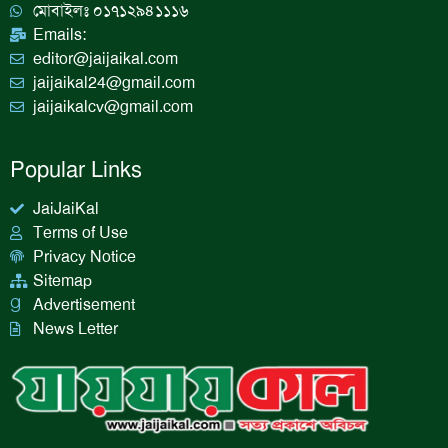
m
মোবাইলঃ ০১৭১২৯৪১১১৬
Emails:
editor@jaijaikal.com
jaijaikal24@gmail.com
jaijaikalcv@gmail.com
Popular Links
JaiJaiKal
Terms of Use
Privacy Notice
Sitemap
Advertisement
News Letter