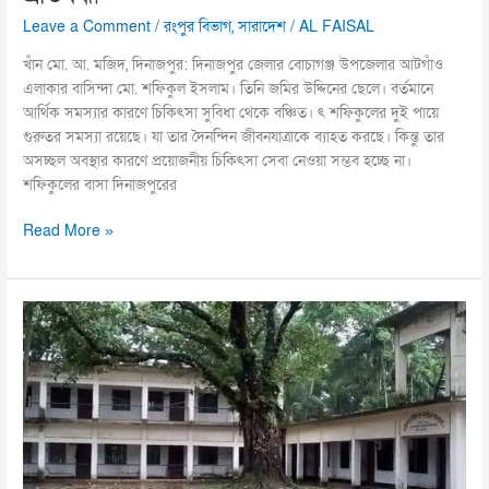
Leave a Comment
/
রংপুর বিভাগ
,
সারাদেশ
/
AL FAISAL
খাঁন মো. আ. মজিদ, দিনাজপুর: দিনাজপুর জেলার বোচাগঞ্জ উপজেলার আটগাঁও
এলাকার বাসিন্দা মো. শফিকুল ইসলাম। তিনি জমির উদ্দিনের ছেলে। বর্তমানে
আর্থিক সমস্যার কারণে চিকিৎসা সুবিধা থেকে বঞ্চিত। ৎ শফিকুলের দুই পায়ে
গুরুতর সমস্যা রয়েছে। যা তার দৈনন্দিন জীবনযাত্রাকে ব্যাহত করছে। কিন্তু তার
অসচ্ছল অবস্থার কারণে প্রয়োজনীয় চিকিৎসা সেবা নেওয়া সম্ভব হচ্ছে না।
শফিকুলের বাসা দিনাজপুরের
Read More »
চাটখিলে
শিক্ষকের
অপসারণ
চেয়ে
মাদ্রাসায়
শিক্ষার্থীদের
তালা