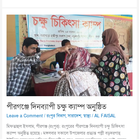
পীরগঞ্জে
দিনব্যাপী
চক্ষু
ক্যাম্প
অনুষ্ঠিত
পীরগঞ্জে দিনব্যাপী চক্ষু ক্যাম্প অনুষ্ঠিত
Leave a Comment
/
রংপুর বিভাগ
,
সারাদেশ
,
স্বাস্থ্য
/
AL FAISAL
মিফতাহুল ইসলাম, পীরগঞ্জ (রংপুর): রংপুরের পীরগঞ্জে দিনব্যাপী চক্ষু চিকিৎসা
ক্যাম্প অনুষ্ঠিত হয়েছে। মঙ্গলবার সকালে উপজেলার প্রত্যন্ত পল্লী বড়দরগাহ্