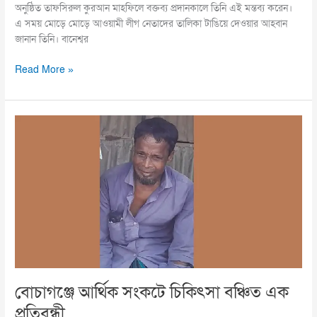
অনুষ্ঠিত তাফসিরুল কুরআন মাহফিলে বক্তব্য প্রদানকালে তিনি এই মন্তব্য করেন।
এ সময় মোড়ে মোড়ে আওয়ামী লীগ নেতাদের তালিকা টাঙিয়ে দেওয়ার আহবান
জানান তিনি। বানেশ্বর
Read More »
বোচাগঞ্জে
আর্থিক
সংকটে
চিকিৎসা
বঞ্চিত
এক
প্রতিবন্ধী
বোচাগঞ্জে আর্থিক সংকটে চিকিৎসা বঞ্চিত এক
প্রতিবন্ধী