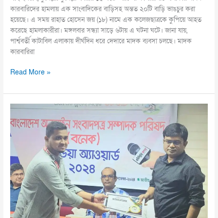
কারবারিদের হামলায় এক সাংবাদিকের বাড়িসহ অন্তত ২০টি বাড়ি ভাঙচুর করা
হয়েছে। এ সময় রাহাত হোসেন জয় (১৮) নামে এক কলেজছাত্রকে কুপিয়ে আহত
করেছে হামলাকারীরা। মঙ্গলবার সন্ধ্যা সাড়ে ৬টায় এ ঘটনা ঘটে। জানা যায়,
পার্শ্ববর্তী কাটাবিল এলাকায় দীর্ঘদিন ধরে দেদারে মাদক ব্যবসা চলছে। মাদক
কারবারিরা
Read More »
বর্ষসেরা
মিডিয়া
অ্যাওয়ার্ড
পেলেন
নবীনগরের
সাংবাদিক
হোসাইন