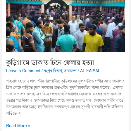
চিনে
ফেলায়
হত্যা
কুড়িগ্রামে ডাকাত চিনে ফেলায় হত্যা
Leave a Comment
/
রংপুর বিভাগ
,
সারাদেশ
/
AL FAISAL
শাহদাৎ হোসেন লাল, স্টাফ রিপোর্টার: কুড়িগ্রামের ফুলবাড়ীতে গভীর রাতে জানালার
গ্রিল কেটে বাড়িতে ঢুকে সকলের হাত-বেঁধে দুর্ধর্ষ ডাকাতির ঘটনা ঘটেছে। এসময়
ডাকাত দলের সদস্যদের চিনে ফেলায় বাড়িওয়ালার ছেলেকে মারধর ও শ্বাসরোধে
হত্যার পর টাকা ও স্বর্ণালংকার নিয়ে গেছে সশস্ত্র ডাকাত দল। সোমবার গভীর রাতে
উপজেলার ভাঙ্গামোড় ইউনিয়নের নগরাজপুর গ্রামের সুপারী ব্যবসায়ী শফি উদ্দিনের
বাড়িতে এ
Read More »