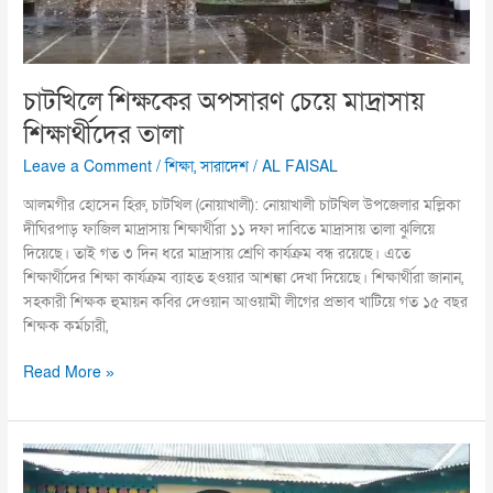
চাটখিলে শিক্ষকের অপসারণ চেয়ে মাদ্রাসায়
শিক্ষার্থীদের তালা
Leave a Comment
/
শিক্ষা
,
সারাদেশ
/
AL FAISAL
আলমগীর হোসেন হিরু, চাটখিল (নোয়াখালী): নোয়াখালী চাটখিল উপজেলার মল্লিকা
দীঘিরপাড় ফাজিল মাদ্রাসায় শিক্ষার্থীরা ১১ দফা দাবিতে মাদ্রাসায় তালা ঝুলিয়ে
দিয়েছে। তাই গত ৩ দিন ধরে মাদ্রাসায় শ্রেণি কার্যক্রম বন্ধ রয়েছে। এতে
শিক্ষার্থীদের শিক্ষা কার্যক্রম ব্যাহত হওয়ার আশঙ্কা দেখা দিয়েছে। শিক্ষার্থীরা জানান,
সহকারী শিক্ষক হুমায়ন কবির দেওয়ান আওয়ামী লীগের প্রভাব খাটিয়ে গত ১৫ বছর
শিক্ষক কর্মচারী,
Read More »
কুড়িগ্রামে
ডাকাত