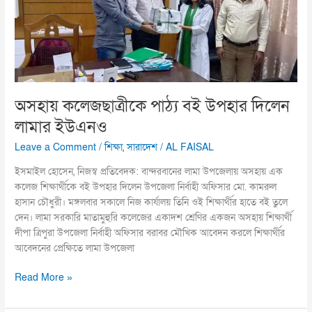
উপহার
দিলেন
লামার
ইউএনও
অসহায় কলেজছাত্রীকে পাঠ্য বই উপহার দিলেন
লামার ইউএনও
Leave a Comment
/
শিক্ষা
,
সারাদেশ
/
AL FAISAL
ইসমাইল হোসেন, নিজস্ব প্রতিবেদক: বান্দরবানের লামা উপজেলায় অসহায় এক
কলেজ শিক্ষার্থীকে বই উপহার দিলেন উপজেলা নির্বাহী অফিসার মো. কামরুল
হাসান চৌধুরী। মঙ্গলবার সকালে নিজ কার্যালয় তিনি ওই শিক্ষার্থীর হাতে বই তুলে
দেন। লামা সরকারি মাতামুহুরি কলেজের একাদশ শ্রেণির একজন অসহায় শিক্ষার্থী
দীপা ত্রিপুরা উপজেলা নির্বাহী অফিসার বরাবর মৌখিক আবেদন করলে শিক্ষার্থীর
আবেদনের প্রেক্ষিতে লামা উপজেলা
Read More »