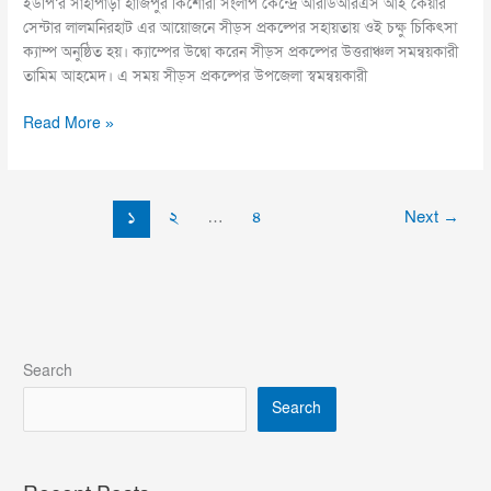
ইউপি’র সাহাপাড়া হাজিপুর কিশোরী সংলাপ কেন্দ্রে আরডিআরএস আই কেয়ার
সেন্টার লালমনিরহাট এর আয়োজনে সীড্স প্রকল্পের সহায়তায় ওই চক্ষু চিকিৎসা
ক্যাম্প অনুষ্ঠিত হয়। ক্যাম্পের উদ্বো করেন সীড্স প্রকল্পের উত্তরাঞ্চল সমন্বয়কারী
তামিম আহমেদ। এ সময় সীড্স প্রকল্পের উপজেলা স্বমন্বয়কারী
Read More »
১
২
…
৪
Next
→
Search
Search