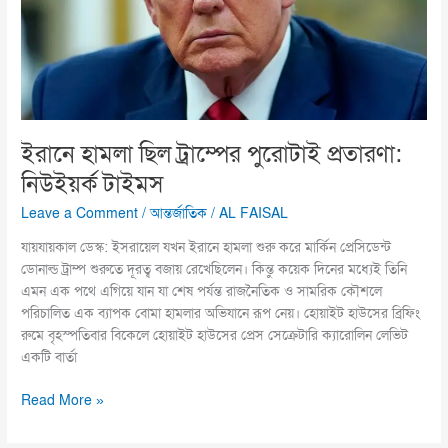
টাইমস
ইরানে হামলা ছিল ট্রাম্পের পুরোটাই প্রতারণা:
নিউইয়র্ক টাইমস
Leave a Comment
/
আন্তর্জাতিক
/
AL FAISAL
যায়যায়কাল ডেস্ক: ইসরায়েল যখন ইরানে হামলা শুরু করে মার্কিন প্রেসিডেন্ট
ডোনাল্ড ট্রাম্প শুরুতে দূরত্ব বজায় রেখেছিলেন। কিন্তু কয়েক দিনের মধ্যেই তিনি
এমন এক পথে এগিয়ে যান যা শেষ পর্যন্ত রাজনৈতিক ও সামরিক কৌশলে
পরিচালিত এক ব্যাপক বোমা হামলার অভিযানে রূপ নেয়। হোয়াইট হাউসের ব্রিফিং
রুমে বৃহস্পতিবার বিকেলে হোয়াইট হাউসের প্রেস সেক্রেটারি ক্যারোলিন লেভিট
একটি বার্তা
Read More »