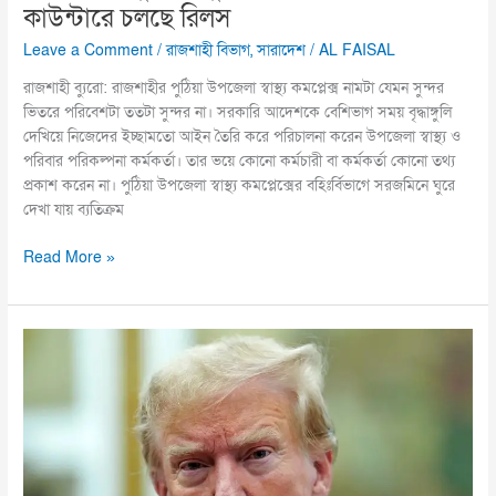
কাউন্টারে চলছে রিলস
Leave a Comment
/
রাজশাহী বিভাগ
,
সারাদেশ
/
AL FAISAL
রাজশাহী ব্যুরো: রাজশাহীর পুঠিয়া উপজেলা স্বাস্থ্য কমপ্লেক্স নামটা যেমন সুন্দর
ভিতরে পরিবেশটা ততটা সুন্দর না। সরকারি আদেশকে বেশিভাগ সময় বৃদ্ধাঙ্গুলি
দেখিয়ে নিজেদের ইচ্ছামতো আইন তৈরি করে পরিচালনা করেন উপজেলা স্বাস্থ্য ও
পরিবার পরিকল্পনা কর্মকর্তা। তার ভয়ে কোনো কর্মচারী বা কর্মকর্তা কোনো তথ্য
প্রকাশ করেন না। পুঠিয়া উপজেলা স্বাস্থ্য কমপ্লেক্সের বহিঃর্বিভাগে সরজমিনে ঘুরে
দেখা যায় ব্যতিক্রম
Read More »
ইরানে
হামলা
ছিল
ট্রাম্পের
পুরোটাই
প্রতারণা:
নিউইয়র্ক