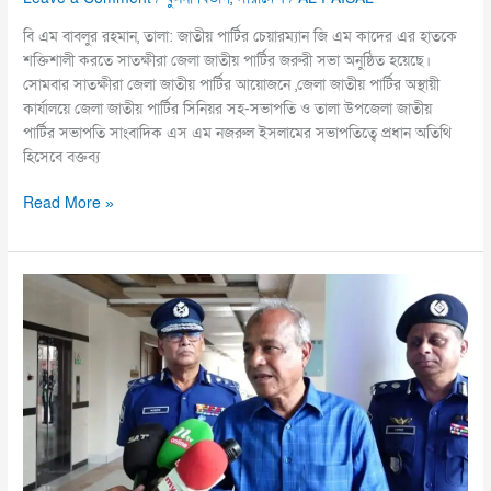
বি এম বাবলুর রহমান, তালা: জাতীয় পার্টির চেয়ারম্যান জি এম কাদের এর হাতকে
শক্তিশালী করতে সাতক্ষীরা জেলা জাতীয় পার্টির জরুরী সভা অনুষ্ঠিত হয়েছে।
সোমবার সাতক্ষীরা জেলা জাতীয় পার্টির আয়োজনে ,জেলা জাতীয় পার্টির অস্থায়ী
কার্যালয়ে জেলা জাতীয় পার্টির সিনিয়র সহ-সভাপতি ও তালা উপজেলা জাতীয়
পার্টির সভাপতি সাংবাদিক এস এম নজরুল ইসলামের সভাপতিত্বে প্রধান অতিথি
হিসেবে বক্তব্য
Read More »
যারা
মব
সৃষ্টি
করছে
তাদের
আইনের
আওতায়
আনা
হবে