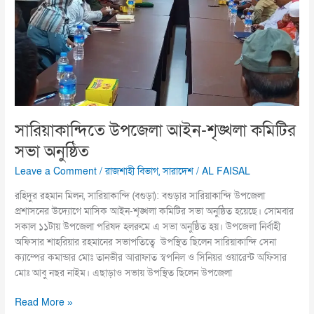
সারিয়াকান্দিতে উপজেলা আইন-শৃঙ্খলা কমিটির
সভা অনুষ্ঠিত
Leave a Comment
/
রাজশাহী বিভাগ
,
সারাদেশ
/
AL FAISAL
রহিদুর রহমান মিলন, সারিয়াকান্দি (বগুড়া): বগুড়ার সারিয়াকান্দি উপজেলা
প্রশাসনের উদ্যোগে মাসিক আইন-শৃঙ্খলা কমিটির সভা অনুষ্ঠিত হয়েছে। সোমবার
সকাল ১১টায় উপজেলা পরিষদ হলরুমে এ সভা অনুষ্ঠিত হয়। উপজেলা নির্বাহী
অফিসার শাহরিয়ার রহমানের সভাপতিত্বে উপস্থিত ছিলেন সারিয়াকান্দি সেনা
ক্যাম্পের কমান্ডার মোঃ তানভীর আরাফাত স্বপনিল ও সিনিয়র ওয়ারেন্ট অফিসার
মোঃ আবু নছর নাইম। এছাড়াও সভায় উপস্থিত ছিলেন উপজেলা
Read More »