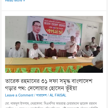
Read More »
তারেক
রহমানের
৩১
দফা
সমৃদ্ধ
বাংলাদেশ
গড়ার
পথ:
দেলোয়ার
হোসেন
ভূঁইয়া
তারেক রহমানের ৩১ দফা সমৃদ্ধ বাংলাদেশ
গড়ার পথ: দেলোয়ার হোসেন ভূঁইয়া
Leave a Comment
/
সারাদেশ
/
AL FAISAL
মো. নাজমুল ইসলাম, নেত্রকোনা: বিএনপির ভারপ্রাপ্ত চেয়ারম্যান তারেক রহমান