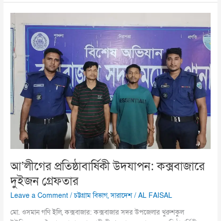
আ’লীগের
প্রতিষ্ঠাবার্ষিকী
উদযাপন:
কক্সবাজারে
দুইজন
গ্রেফতার
আ’লীগের প্রতিষ্ঠাবার্ষিকী উদযাপন: কক্সবাজারে
দুইজন গ্রেফতার
Leave a Comment
/
চট্টগ্রাম বিভাগ
,
সারাদেশ
/
AL FAISAL
মো. ওসমান গণি ইলি, কক্সবাজার: কক্সবাজার সদর উপজেলার খুরুশকুল