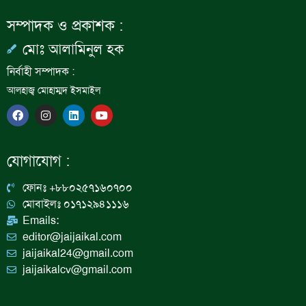
সম্পাদক ও প্রকাশক :
মোঃ আলামিনুল হক
নির্বাহী সম্পাদক :
আলহাজ্ব মোহাম্মদ ইসমাইল
F
I
L
Y
a
n
i
o
c
s
n
u
e
t
k
t
b
a
e
u
যোগাযোগ :
o
g
d
b
o
r
i
e
k
a
n
ফোনঃ +৮৮০২৫৭১৬০৭০০
m
মোবাইলঃ ০১৭১২৯৪১১১৬
Emails:
editor@jaijaikal.com
jaijaikal24@gmail.com
jaijaikalcv@gmail.com