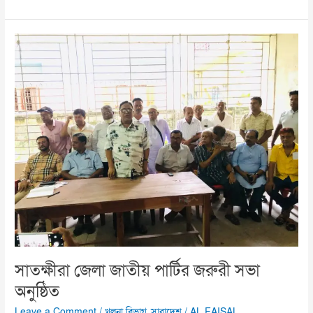
সাতক্ষীরা
জেলা
জাতীয়
পার্টির
জরুরী
সভা
অনুষ্ঠিত
সাতক্ষীরা জেলা জাতীয় পার্টির জরুরী সভা
অনুষ্ঠিত
Leave a Comment
/
খুলনা বিভাগ
,
সারাদেশ
/
AL FAISAL