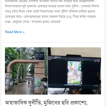
ইউনিয়নের তেতৈয়া এলাকায় আওয়ামী লীগের নাম ব্যবহার করে প্রতিষ্ঠাবার্ষিকী
উদযাপনকালে দুই যুবককে গ্রেফতার করেছে মডেল থানা পুলিশ। সোমবার বিকাল
সাড়ে ৪টার দিকে কেক কেটে উদযাপনের সময় পুলিশ অভিযান চালিয়ে তাদের
গ্রেফতার করে। গ্রেফতারকৃতরা হলেন, নজরুল উল্লাহ (২২), পিতা কবির আহম্মদ,
মাতা: রেনুয়ারা বেগম। অপরজন হলেন, মোবারক
Read More »
অস্বাভাবিক
দুর্নীতি,
মুজিবের
ছবি
প্রকাশ্যে,
কাউন্টারে
চলছে
রিলস
অস্বাভাবিক দুর্নীতি, মুজিবের ছবি প্রকাশ্যে,