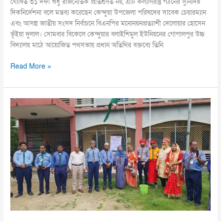
ঘোষিত ৩১ দফা শুধু রাজনৈতিক প্রতিশ্রুতি নয়, এটি কল্যাণরাষ্ট্র গঠনের সুনির্দিষ্ট
দিকনির্দেশনা বলে মন্তব্য করেছেন কেন্দুয়া উপজেলা পরিষদের সাবেক চেয়ারম্যান
এবং আসন্ন জাতীয় সংসদ নির্বাচনে বিএনপির মনোনয়নপ্রত্যাশী দেলোয়ার হোসেন
ভূঁইয়া দুলাল। সোমবার বিকেলে কেন্দুয়ার বলাইশিমুল ইউনিয়নের গোপালপুর উচ্চ
বিদ্যালয় মাঠে আয়োজিত পথসভায় প্রধান অতিথির বক্তব্যে তিনি
Read More »
জয়পুরহাটে
কাব
কার্নিভাল
উদযাপন