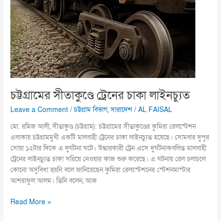
লাইনচ্যুত
চট্টগ্রামের সীতাকুণ্ডে ট্রেনের চাকা লাইনচ্যুত
Leave a Comment
/
চট্টগ্রাম বিভাগ
,
সারাদেশ
/
AL FAISAL
মো. রমিজ আলী, সীতাকুণ্ড (চট্টগ্রাম): চট্টগ্রামের সীতাকুণ্ডের কুমিরা রেলস্টেশন
এলাকায় চট্টগ্রামমুখী একটি মালবাহী ট্রেনের চাকা লাইনচ্যুত হয়েছে। সোমবার দুপুর
সোয়া ১২টার দিকে এ দুর্ঘটনা ঘটে। উদ্ধারকারী ট্রেন এসে দুর্ঘটনাকবলিত মালবাহী
ট্রেনের লাইনচ্যুত চাকা সরিয়ে নেওয়ার কাজ শুরু করেছে। এ ঘটনায় রেল চলাচলে
কোনো অসুবিধা হয়নি বলে জানিয়েছেন কুমিরা রেলস্টেশনের স্টেশনমাস্টার
আশরাফুল আলম। তিনি বলেন, আজ
Read More »