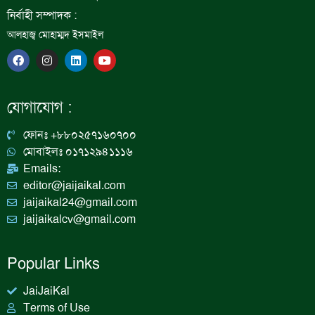
নির্বাহী সম্পাদক :
আলহাজ্ব মোহাম্মদ ইসমাইল
F
I
L
Y
a
n
i
o
c
s
n
u
e
t
k
t
b
a
e
u
যোগাযোগ :
o
g
d
b
o
r
i
e
k
a
n
ফোনঃ +৮৮০২৫৭১৬০৭০০
m
মোবাইলঃ ০১৭১২৯৪১১১৬
Emails:
editor@jaijaikal.com
jaijaikal24@gmail.com
jaijaikalcv@gmail.com
Popular Links
JaiJaiKal
Terms of Use