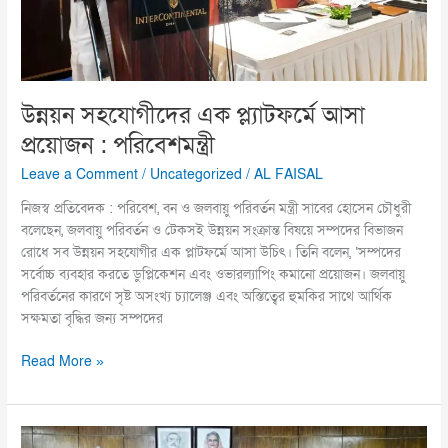
উন্নয়ন সহযোগীদের এক প্ল্যাটফর্মে আসা
প্রয়োজন : পরিবেশমন্ত্রী
Leave a Comment
/
Uncategorized
/
AL FAISAL
নিজস্ব প্রতিবেদক : পরিবেশ, বন ও জলবায়ু পরিবর্তন মন্ত্রী সাবের হোসেন চৌধুরী
বলেছেন, জলবায়ু পরিবর্তন ও টেকসই উন্নয়ন সংক্রান্ত বিষয়ে সম্পদের বিভাজন
রোধে সব উন্নয়ন সহযোগীর এক প্লাটফর্মে আসা উচিৎ। তিনি বলেন, ‘সম্পদের
সর্বোচ্চ ব্যবহার করতে ডুপ্লিকেশন এবং ওভারল্যাপিং কমানো প্রয়োজন। জলবায়ু
পরিবর্তনের কারণে সৃষ্ট অসংখ্য চ্যালেঞ্জ এবং অস্তিত্বের হুমকির সাথে আর্থিক
সক্ষমতা বৃদ্ধির জন্য সম্পদের
Read More »
এডিপি