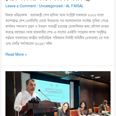
Leave a Comment
/
Uncategorized
/
AL FAISAL
নিজস্ব প্রতিবেদক : প্রধানমন্ত্রী শেখ হাসিনা আজ সংশ্লিষ্ট সকলকে ২০২৬ সালে
স্বল্পোন্নত দেশ (এলডিসি) থেকে উত্তরণের পর বাংলাদেশকে সর্বোচ্চ সুবিধা পেতে
কার্যকর পদক্ষেপ গ্রহণ ও উত্তরণ পরবর্তী চ্যালেঞ্জ মোকাবিলার জন্য কৌশল প্রণয়ন
করতে বলেছেন।আজ রাজধানীর শের-এ-বাংলার এনইসি সম্মেলন কক্ষে অনুষ্ঠিত
বর্তমান সরকারের জাতীয় অর্থনৈতিক পরিষদের নির্বাহী কমিটির (একনেক) ২য় সভা
এবং চলতি অর্থবছরের (২০১৮) অষ্টম
Read More »
উন্নয়ন
সহযোগীদের
এক
প্ল্যাটফর্মে
আসা
প্রয়োজন
:
পরিবেশমন্ত্রী