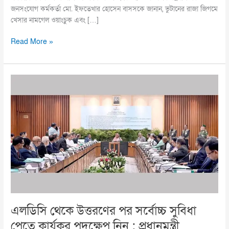
জনসংযোগ কর্মকর্তা মো. ইফতেখার হোসেন বাসসকে জানান, ভুটানের রাজা জিগমে
খেসার নামগেল ওয়াংচুক এবং […]
Read More »
এলডিসি
থেকে
উত্তরণের
পর
সর্বোচ্চ
সুবিধা
পেতে
কার্যকর
পদক্ষেপ
নিন
:
প্রধানমন্ত্রী
এলডিসি থেকে উত্তরণের পর সর্বোচ্চ সুবিধা
পেতে কার্যকর পদক্ষেপ নিন : প্রধানমন্ত্রী