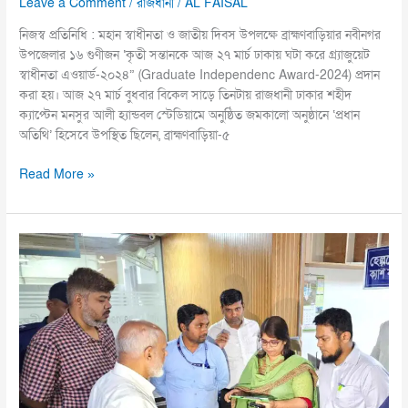
Leave a Comment
/
রাজধানী
/
AL FAISAL
নিজস্ব প্রতিনিধি : মহান স্বাধীনতা ও জাতীয় দিবস উপলক্ষে ব্রাহ্মণবাড়িয়ার নবীনগর
উপজেলার ১৬ গুণীজন ‘কৃতী সন্তানকে আজ ২৭ মার্চ ঢাকায় ঘটা করে গ্র্যাজুয়েট
স্বাধীনতা এওয়ার্ড-২০২৪” (Graduate Independenc Award-2024) প্রদান
করা হয়। আজ ২৭ মার্চ বুধবার বিকেল সাড়ে তিনটায় রাজধানী ঢাকার শহীদ
ক্যাপ্টেন মনসুর আলী হ্যান্ডবল স্টেডিয়ামে অনুষ্ঠিত জমকালো অনুষ্ঠানে ‘প্রধান
অতিথি’ হিসেবে উপস্থিত ছিলেন, ব্রাহ্মণবাড়িয়া-৫
Read More »
কুমিল্লা
টাওয়ার
হাসপাতালকে
দুই
লাখ
টাকা
জরিমানা