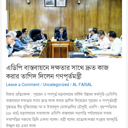
বাস্তবায়নে
দক্ষতার
সাথে
দ্রুত
কাজ
করার
তাগিদ
দিলেন
গণপূর্তমন্ত্রী
এডিপি বাস্তবায়নে দক্ষতার সাথে দ্রুত কাজ
করার তাগিদ দিলেন গণপূর্তমন্ত্রী
Leave a Comment
/
Uncategorized
/
AL FAISAL
নিজস্ব প্রতিবেদক : গৃহায়ন ও গণপূর্ত মন্ত্রণালয়ের বার্ষিক উন্নয়ন কর্মসূচি (এডিপি)
বাস্তবায়নে দক্ষতার সাথে দ্রুত কাজ করার তাগিদ দিয়েছেন গৃহায়ন ও গণপূর্তমন্ত্রী
যুদ্ধাহত বীর মুক্তিযোদ্ধা আ ম উবায়দুল মোকতাদির চৌধুরী, এমপি। বৃহস্পতিবার
(২৮ মার্চ) মন্ত্রণালয়ের সভাকক্ষে এডিপি বাস্তবায়ন অগ্রগতি পর্যালোচনা সভায়
সভাপতির বক্তব্যে তিনি একথা বলেন। মন্ত্রী বলেন, প্রত্যেক/দপ্তর সংস্থার ভাবমূর্তি
উজ্জ্বল হয় এমন কাজ